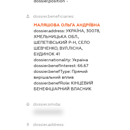
dossier.position -
dossier.beneficiaries:
МАЛЯШОВА ОЛЬГА АНДРІЇВНА
dossier.address:
УКРАЇНА, 30078,
ХМЕЛЬНИЦЬКА ОБЛ.,
ШЕПЕТІВСЬКИЙ Р-Н, СЕЛО
ШЕВЧЕНКО, ВУЛ.ЛІСНА,
БУДИНОК 41
dossier.nationality:
Україна
dossier.benefInterest:
66.67
dossier.benefType:
Прямий
вирішальний вплив
dossier.benefRole:
КІНЦЕВИЙ
БЕНЕФІЦІАРНИЙ ВЛАСНИК
dossier.smida:
XXXXXXXXXX
dossier.address: