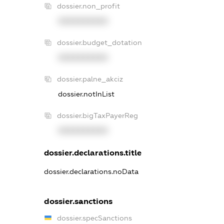
dossier.non_profit
XXXXXXXXXX
dossier.budget_dotation
XXXXXXXXXX
dossier.palne_akciz
dossier.notInList
dossier.bigTaxPayerReg
XXXXXXXXXX
dossier.declarations.title
dossier.declarations.noData
dossier.sanctions
dossier.specSanctions