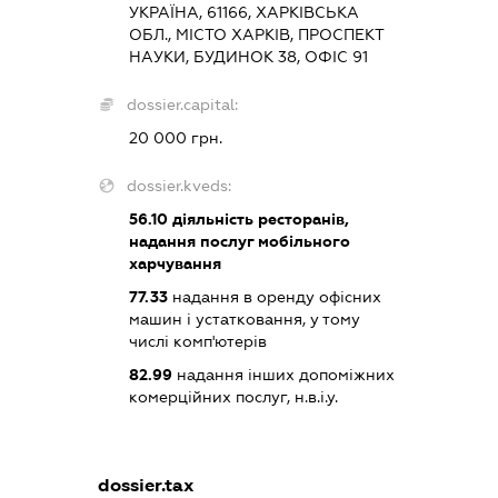
УКРАЇНА, 61166, ХАРКІВСЬКА
ОБЛ., МІСТО ХАРКІВ, ПРОСПЕКТ
НАУКИ, БУДИНОК 38, ОФІС 91
dossier.capital:
20 000 грн.
dossier.kveds:
56.10
діяльність ресторанів,
надання послуг мобільного
харчування
77.33
надання в оренду офісних
машин і устатковання, у тому
числі комп'ютерів
82.99
надання інших допоміжних
комерційних послуг, н.в.і.у.
dossier.tax