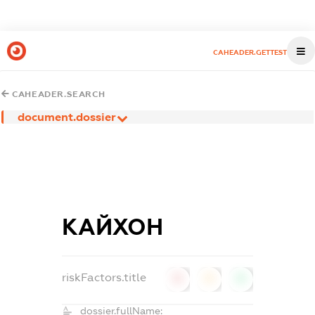
CAHEADER.GETTEST
CAHEADER.SEARCH
document.dossier
КАЙХОН
riskFactors.title
0
0
0
dossier.fullName: