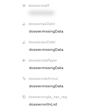
dossier.staff
XXXXXXXXXX
dossier.taxDebt
dossier.missingData
dossier.esvDebt
dossier.missingData
dossier.ndsPayer
dossier.missingData
dossier.ndsAnnul
dossier.missingData
dossier.single_tax_reg
dossier.notInList