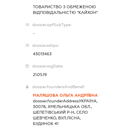
ТОВАРИСТВО З ОБМЕЖЕНОЮ
ВІДПОВІДАЛЬНІСТЮ "КАЙХОН"
dossier.opfSubType:
-
dossier.edrpo:
43013463
dossier.regDate:
21.05.19
dossier.foundersAndBenef:
МАЛЯШОВА ОЛЬГА АНДРІЇВНА
dossier.founderAddress
УКРАЇНА,
30078, ХМЕЛЬНИЦЬКА ОБЛ.,
ШЕПЕТІВСЬКИЙ Р-Н, СЕЛО
ШЕВЧЕНКО, ВУЛ.ЛІСНА,
БУДИНОК 41