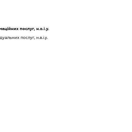
ційних послуг, н.в.і.у.
альних послуг, н.в.і.у.