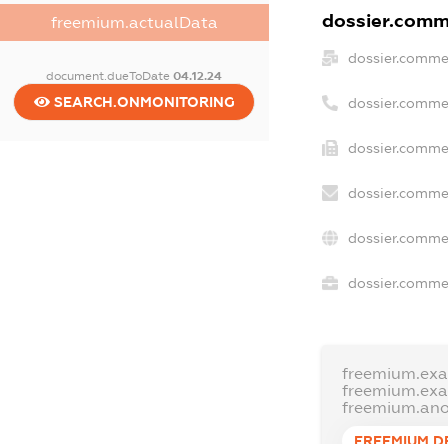
dossier.comme
freemium.actualData
dossier.comme
document.dueToDate
04.12.24
SEARCH.ONMONITORING
dossier.comme
dossier.commer
dossier.commer
dossier.comme
dossier.commer
freemium.ex
freemium.ex
freemium.an
FREEMIUM.D