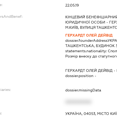
e:
22.05.19
ersAndBenef:
КІНЦЕВИЙ БЕНЕФІЦІАРНИ
ЮРИДИЧНОЇ ОСОБИ - ГЕРХ
М.КИЇВ, ВУЛИЦЯ ТАШКЕНТС
ГЕРХАРДТ ОЛЕЙ ДЕЙВІД
dossier.founderAddress
УКРА
ТАШКЕНТСЬКА, БУДИНОК 3
statements.nationality:
Спол
Розмір внеску до статутног
ГЕРХАРДТ ОЛЕЙ ДЕЙВІД
-
dossier.position -
iaries:
dossier.missingData
XXXXXXXXXX
s:
УКРАЇНА, 04053, МІСТО КИ