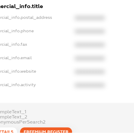
rcial_info.title
rcial_info.postal_address
XXXXXXXXXX
rcial_info.phone
XXXXXXXXXX
cial_info.fax
XXXXXXXXXX
cial_info.email
XXXXXXXXXX
rcial_info.website
XXXXXXXXXX
cial_info.activity
XXXXXXXXXX
ampleText_1
ampleText_2
onymousPerSearch2
ETAILS
FREEMIUM.REGISTER