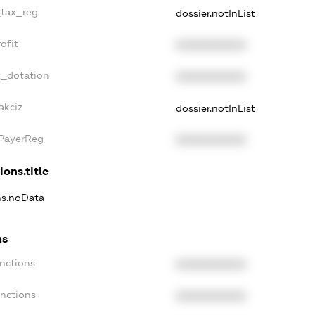
_tax_reg
dossier.notInList
ofit
XXXXXXXXXX
t_dotation
XXXXXXXXXX
akciz
dossier.notInList
xPayerReg
XXXXXXXXXX
ions.title
ons.noData
ns
anctions
XXXXXXXXXX
anctions
XXXXXXXXXX