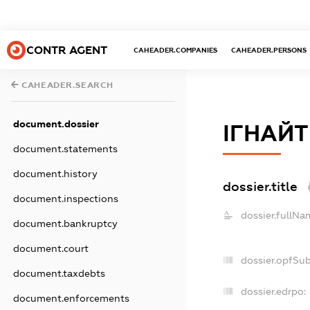
CONTR AGENT
CAHEADER.COMPANIES
CAHEADER.PERSONS
CAHEADER.SEARCH
document.dossier
ІГНАЙТ
document.statements
document.history
dossier.title
document.inspections
dossier.fullNa
document.bankruptcy
document.court
dossier.opfSu
document.taxdebts
dossier.edrpo:
document.enforcements