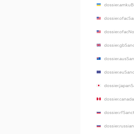
dossier.amkuB
dossier.ofacSa
dossier.ofacN
dossier.gbSan
dossier.ausSa
dossier.euSan
dossier.japan
dossier.canad
dossier.rfSanc
dossier.russia