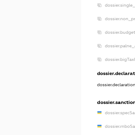
dossier.single
dossier.non_pr
dossier.budge
dossier.palne_
dossier.bigTa
dossier.declarat
dossier.declarati
dossier.sanctio
dossier.specS
dossier.rnboS