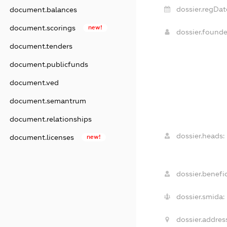
dossier.regDat
document.balances
document.scorings
new!
dossier.found
document.tenders
document.publicfunds
document.ved
document.semantrum
document.relationships
dossier.heads:
document.licenses
new!
dossier.benefic
dossier.smida:
dossier.addres