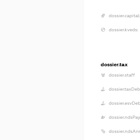
dossier.capital
dossier.kveds:
dossier.tax
dossier.staff
dossier.taxDeb
dossier.esvDe
dossier.ndsPa
dossier.ndsAn