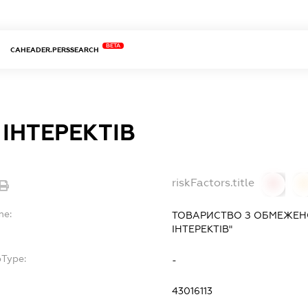
BETA
CAHEADER.PERSSEARCH
 ІНТЕРЕКТІВ
riskFactors.title
0
0
me:
ТОВАРИСТВО З ОБМЕЖЕНО
ІНТЕРЕКТІВ"
bType:
-
43016113