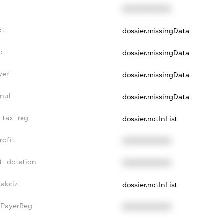
XXXXXXXXXX
bt
dossier.missingData
bt
dossier.missingData
yer
dossier.missingData
nul
dossier.missingData
e_tax_reg
dossier.notInList
rofit
XXXXXXXXXX
et_dotation
XXXXXXXXXX
_akciz
dossier.notInList
xPayerReg
XXXXXXXXXX