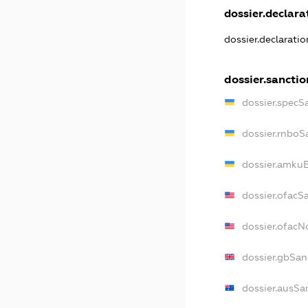
dossier.declarat
dossier.declarati
dossier.sanctio
dossier.specS
dossier.rnboS
dossier.amkuB
dossier.ofacS
dossier.ofac
dossier.gbSan
dossier.ausSa