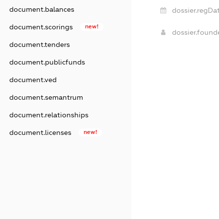
document.balances
dossier.regDat
document.scorings
new!
dossier.foun
document.tenders
document.publicfunds
document.ved
document.semantrum
document.relationships
document.licenses
new!