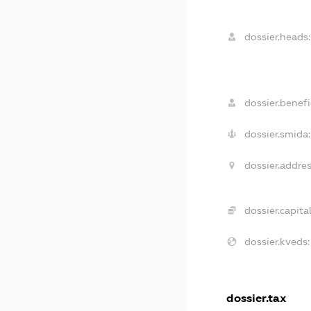
dossier.heads:
dossier.benefi
dossier.smida:
dossier.addres
dossier.capital
dossier.kveds:
dossier.tax