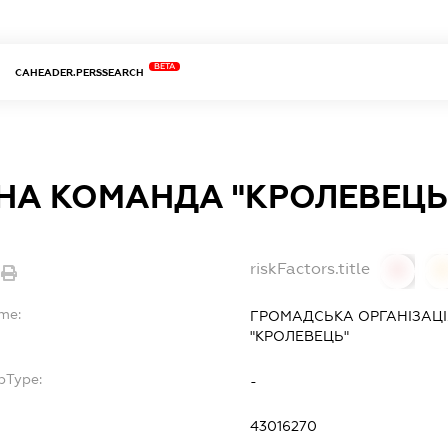
BETA
CAHEADER.PERSSEARCH
НА КОМАНДА "КРОЛЕВЕЦЬ
riskFactors.title
0
ame:
ГРОМАДСЬКА ОРГАНІЗАЦ
"КРОЛЕВЕЦЬ"
bType:
-
43016270