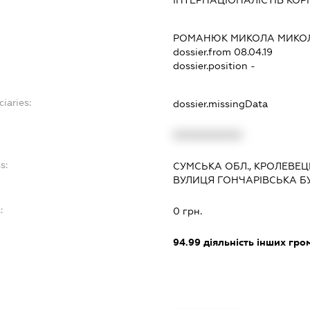
ІНТЕРНАЦІОНАЛІСТІВ КОРП. 
РОМАНЮК МИКОЛА МИКО
dossier.from 08.04.19
dossier.position -
ciaries:
dossier.missingData
XXXXXXXXXX
s:
СУМСЬКА ОБЛ., КРОЛЕВЕЦ
ВУЛИЦЯ ГОНЧАРІВСЬКА БУД
:
0 грн.
94.99
діяльність інших грома