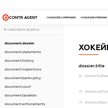
CONTR AGENT
CAHEADER.COMPANIES
CAHEADER.PERSONS
CAHEADER.SEARCH
document.dossier
ХОКЕЙ
document.statements
document.history
dossier.title
document.inspections
dossier.fullN
document.bankruptcy
document.court
dossier.opfSu
document.taxdebts
dossier.edrpo:
document.enforcements