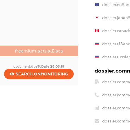
dossier.euSan
dossier.japan
dossier.canad
dossier.rfSan
freemium.actualData
dossier.russia
document.dueToDate
28.05.19
dossier.comme
SEARCH.ONMONITORING
dossier.comme
dossier.comme
dossier.comme
dossier.comme