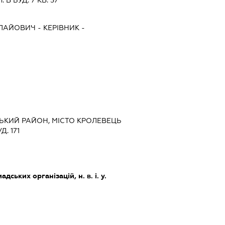
В БУД. 7 КВ. 57
ЛАЙОВИЧ
-
КЕРІВНИК
-
ЬКИЙ РАЙОН, МІСТО КРОЛЕВЕЦЬ
. 171
дських організацій, н. в. і. у.