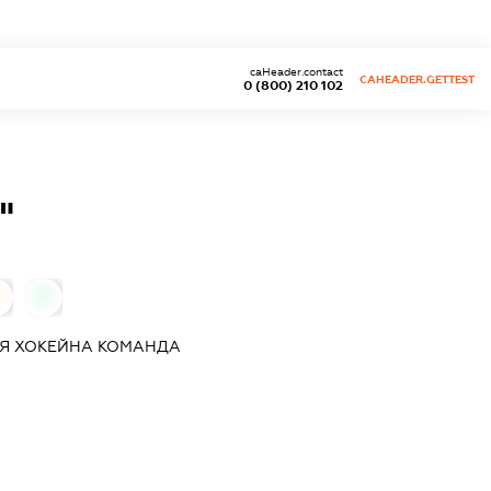
caHeader.contact
CAHEADER.GETTEST
0 (800) 210 102
"
0
0
ІЯ
ХОКЕЙНА КОМАНДА