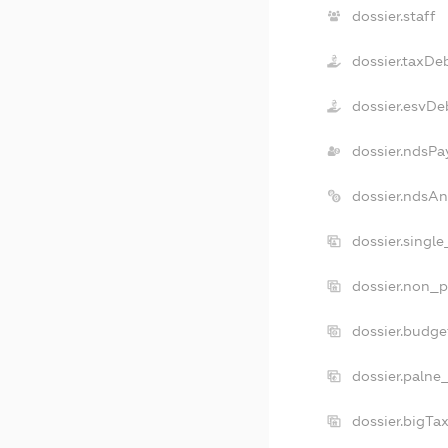
dossier.staff
dossier.taxDe
dossier.esvDe
dossier.ndsPa
dossier.ndsAn
dossier.singl
dossier.non_p
dossier.budg
dossier.palne
dossier.bigTa