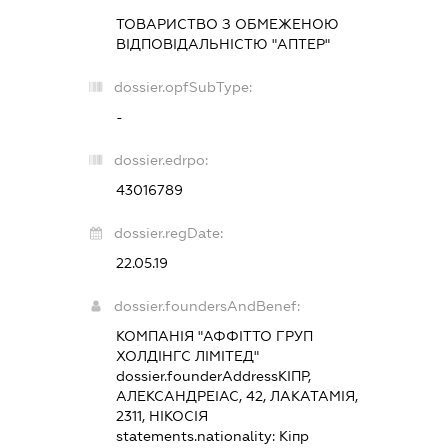
ТОВАРИСТВО З ОБМЕЖЕНОЮ
ВІДПОВІДАЛЬНІСТЮ "АПТЕР"
dossier.opfSubType:
-
dossier.edrpo:
43016789
dossier.regDate:
22.05.19
dossier.foundersAndBenef:
КОМПАНІЯ "АФФІТТО ГРУП
ХОЛДІНГС ЛІМІТЕД"
dossier.founderAddress
КІПР,
АЛЕКСАНДРЕІАС, 42, ЛАКАТАМІЯ,
2311, НІКОСІЯ
statements.nationality:
Кіпр