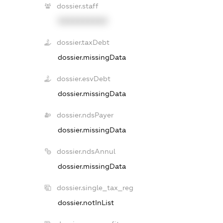
dossier.staff
XXXXXXXXXX
dossier.taxDebt
dossier.missingData
dossier.esvDebt
dossier.missingData
dossier.ndsPayer
dossier.missingData
dossier.ndsAnnul
dossier.missingData
dossier.single_tax_reg
dossier.notInList