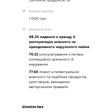
ЛАМАНА, БУДИНОК 19
dossier.capital:
1 000 грн.
dossier.kveds:
68.20
надання в оренду й
експлуатацію власного чи
орендованого нерухомого майна
70.22
консультування з питань
комерційної діяльності й
керування
77.40
лізинг інтелектуальної
власності та подібних продуктів,
крім творів, захищених
авторськими правами
dossier.tax