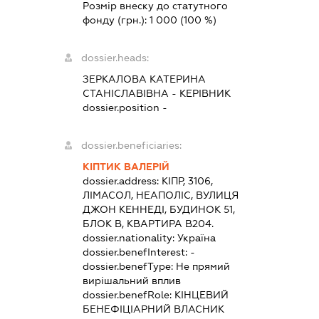
Розмір внеску до статутного
фонду (грн.):
1 000
(100 %)
dossier.heads:
ЗЕРКАЛОВА КАТЕРИНА
СТАНІСЛАВІВНА
-
КЕРІВНИК
dossier.position -
dossier.beneficiaries:
КІПТИК ВАЛЕРІЙ
dossier.address:
КІПР, 3106,
ЛІМАСОЛ, НЕАПОЛІС, ВУЛИЦЯ
ДЖОН КЕННЕДІ, БУДИНОК 51,
БЛОК В, КВАРТИРА В204.
dossier.nationality:
Україна
dossier.benefInterest:
-
dossier.benefType:
Не прямий
вирішальний вплив
dossier.benefRole:
КІНЦЕВИЙ
БЕНЕФІЦІАРНИЙ ВЛАСНИК