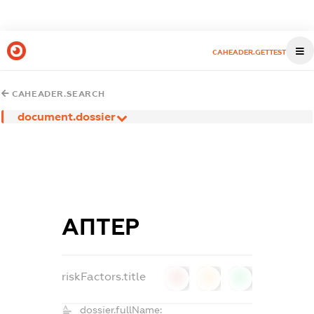
CAHEADER.GETTEST
CAHEADER.SEARCH
document.dossier
АПТЕР
riskFactors.title
0
0
0
dossier.fullName: