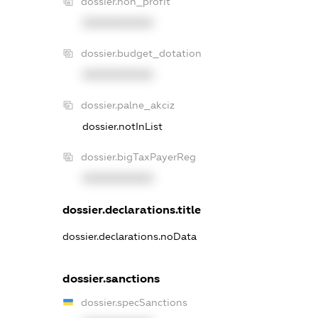
dossier.non_profit
XXXXXXXXXX
dossier.budget_dotation
XXXXXXXXXX
dossier.palne_akciz
dossier.notInList
dossier.bigTaxPayerReg
XXXXXXXXXX
dossier.declarations.title
dossier.declarations.noData
dossier.sanctions
dossier.specSanctions