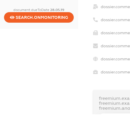
dossier.comme
document.dueToDate
28.05.19
SEARCH.ONMONITORING
dossier.comme
dossier.commer
dossier.commer
dossier.commer
dossier.commer
freemium.exa
freemium.ex
freemium.an
FREEMIUM.D