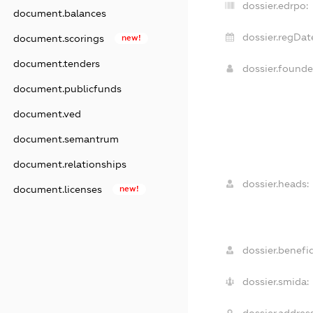
dossier.edrpo:
document.balances
dossier.regDat
document.scorings
new!
document.tenders
dossier.found
document.publicfunds
document.ved
document.semantrum
document.relationships
dossier.heads:
document.licenses
new!
dossier.benefic
dossier.smida:
dossier.address