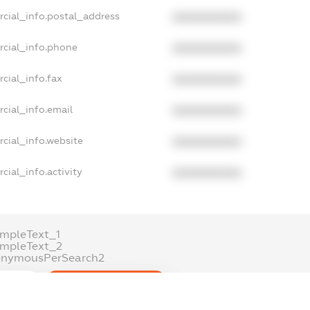
rcial_info.postal_address
XXXXXXXXXX
rcial_info.phone
XXXXXXXXXX
cial_info.fax
XXXXXXXXXX
cial_info.email
XXXXXXXXXX
cial_info.website
XXXXXXXXXX
cial_info.activity
XXXXXXXXXX
mpleText_1
ampleText_2
onymousPerSearch2
ETAILS
FREEMIUM.REGISTER