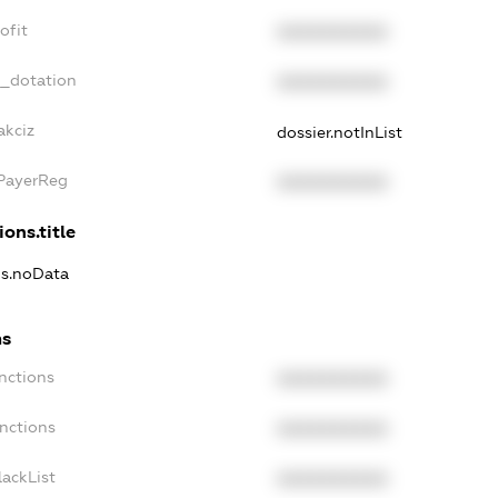
ofit
XXXXXXXXXX
t_dotation
XXXXXXXXXX
akciz
dossier.notInList
xPayerReg
XXXXXXXXXX
ions.title
ns.noData
ns
nctions
XXXXXXXXXX
anctions
XXXXXXXXXX
lackList
XXXXXXXXXX