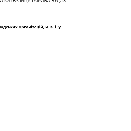
ОТОП ВУЛИЦЯ ТАЇРОВА БУД. 13
дських організацій, н. в. і. у.