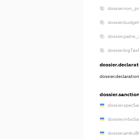
dossier.non_pr
dossier.budge
dossier.palne_
dossier.bigTa
dossier.declarat
dossier.declaratio
dossier.sanctio
dossier.specSa
dossier.rnboS
dossier.amkuB