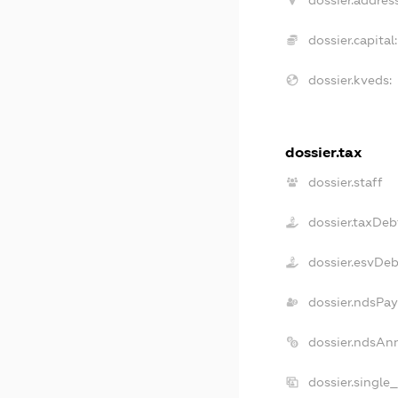
dossier.capital:
dossier.kveds:
dossier.tax
dossier.staff
dossier.taxDeb
dossier.esvDe
dossier.ndsPay
dossier.ndsAn
dossier.single