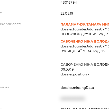
43016794
e:
22.05.19
ersAndBenef:
ПАЛАМАРЧУК ТАМАРА МИ
dossier.founderAddress
СУМС
ПРОВУЛОК ДРУЖБИ БУД. 3
САВОЧЕНКО НІНА ВОЛОД
dossier.founderAddress
СУМС
ВУЛИЦЯ ТАЇРОВА БУД. 13
САВОЧЕНКО НІНА ВОЛОД
09.03.19
dossier.position -
iaries:
dossier.missingData
XXXXXXXXXX
: