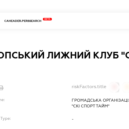
BETA
CAHEADER.PERSSEARCH
ПСЬКИЙ ЛИЖНИЙ КЛУБ "С
riskFactors.title
0
0
me:
ГРОМАДСЬКА ОРГАНІЗАЦ
"СКІ СПОРТ ТАЙМ"
bType:
-