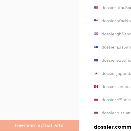
dossier.ofacSa
dossier.ofacN
dossier.gbSan
dossier.ausSan
dossier.euSanc
dossier.japanS
dossier.canad
dossier.rfSanc
dossier.russia
freemium.actualData
dossier.comme