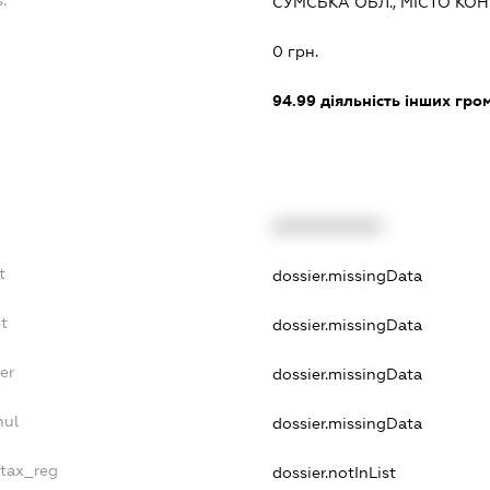
СУМСЬКА ОБЛ., МІСТО КОН
0 грн.
94.99
діяльність інших грома
XXXXXXXXXX
t
dossier.missingData
bt
dossier.missingData
er
dossier.missingData
nul
dossier.missingData
_tax_reg
dossier.notInList