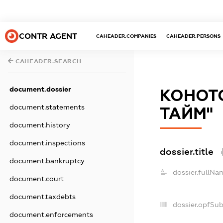
CONTR AGENT
CAHEADER.COMPANIES
CAHEADER.PERSONS
CAHEADER.SEARCH
document.dossier
КОНОТО
document.statements
ТАЙМ"
document.history
document.inspections
dossier.title
document.bankruptcy
dossier.fullNa
document.court
document.taxdebts
dossier.opfSu
document.enforcements