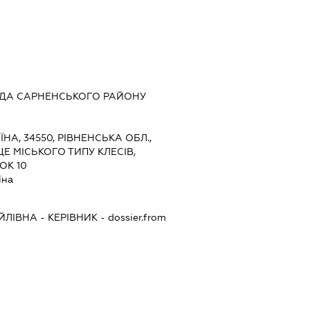
АДА САРНЕНСЬКОГО РАЙОНУ
ЇНА, 34550, РІВНЕНСЬКА ОБЛ.,
Е МІСЬКОГО ТИПУ КЛЕСІВ,
ОК 10
їна
ЙЛІВНА
-
КЕРІВНИК
- dossier.from