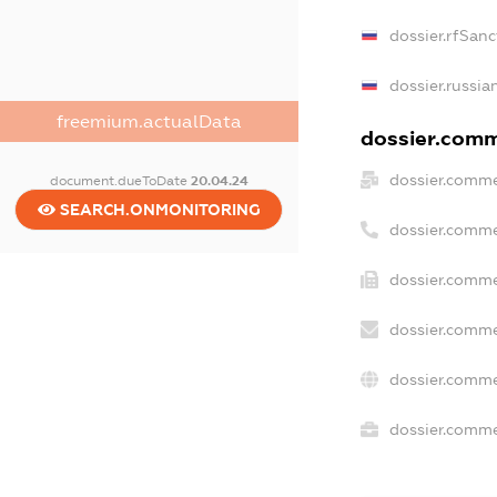
dossier.rfSanc
dossier.russia
freemium.actualData
dossier.comme
dossier.comme
document.dueToDate
20.04.24
SEARCH.ONMONITORING
dossier.comme
dossier.comme
dossier.comme
dossier.comme
dossier.commer