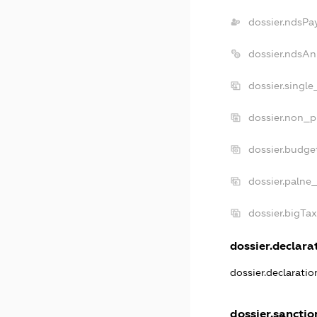
dossier.ndsPa
dossier.ndsAn
dossier.singl
dossier.non_p
dossier.budge
dossier.palne_
dossier.bigTa
dossier.declarat
dossier.declarati
dossier.sanctio