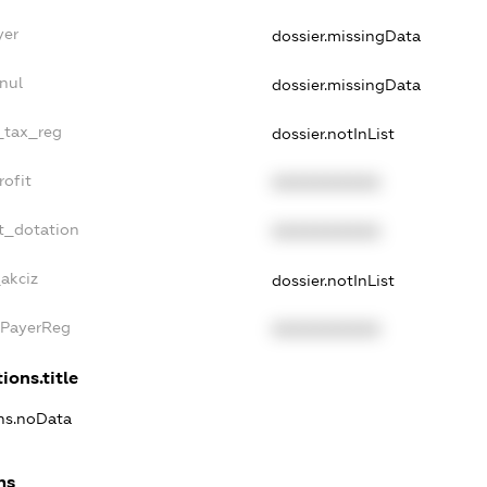
yer
dossier.missingData
nul
dossier.missingData
e_tax_reg
dossier.notInList
rofit
XXXXXXXXXX
t_dotation
XXXXXXXXXX
akciz
dossier.notInList
xPayerReg
XXXXXXXXXX
ions.title
ons.noData
ns