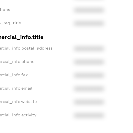
tions
XXXXXXXXXX
n_reg_title
XXXXXXXXXX
rcial_info.title
rcial_info.postal_address
XXXXXXXXXX
rcial_info.phone
XXXXXXXXXX
rcial_info.fax
XXXXXXXXXX
rcial_info.email
XXXXXXXXXX
rcial_info.website
XXXXXXXXXX
cial_info.activity
XXXXXXXXXX