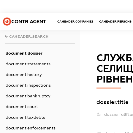
CONTR AGENT
CAHEADER.COMPANIES
CAHEADER.PERSONS
CAHEADER.SEARCH
document.dossier
СЛУЖБА
document.statements
СЕЛИЩ
document.history
РІВНЕН
document.inspections
document.bankruptcy
dossier.title
document.court
dossier.fullNa
document.taxdebts
document.enforcements