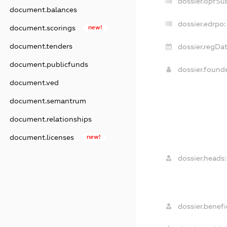
dossier.opfSu
document.balances
dossier.edrpo:
document.scorings
new!
document.tenders
dossier.regDat
document.publicfunds
dossier.found
document.ved
document.semantrum
document.relationships
document.licenses
new!
dossier.heads:
dossier.benefic