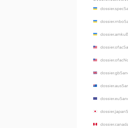
dossier.specS
dossier.rnboS
dossier.amkuB
dossier.ofacS
dossier.ofac
dossier.gbSan
dossier.ausSa
dossier.euSan
dossier.japan
dossier.canad