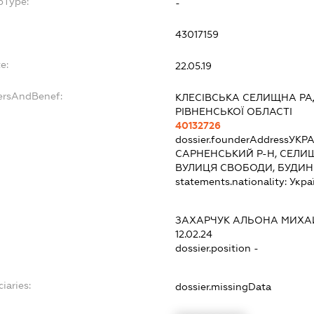
bType:
-
43017159
e:
22.05.19
ersAndBenef:
КЛЕСІВСЬКА СЕЛИЩНА Р
РІВНЕНСЬКОЇ ОБЛАСТІ
40132726
dossier.founderAddress
УКРА
САРНЕНСЬКИЙ Р-Н, СЕЛИЩ
ВУЛИЦЯ СВОБОДИ, БУДИН
statements.nationality:
Укра
ЗАХАРЧУК АЛЬОНА МИХА
12.02.24
dossier.position -
iaries:
dossier.missingData