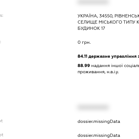
XXXXXXXXXX
s:
УКРАЇНА, 34550, РІВНЕНСЬ
СЕЛИЩЕ МІСЬКОГО ТИПУ К
БУДИНОК 17
:
0 грн.
84.11
державне управління 
88.99
надання іншої соціал
проживання, н.в.і.у.
XXXXXXXXXX
bt
dossier.missingData
bt
dossier.missingData