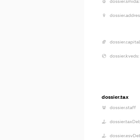
dossier.smida:
dossier.addres
dossier.capital
dossier.kveds:
dossier.tax
dossier.staff
dossier.taxDe
dossier.esvDe