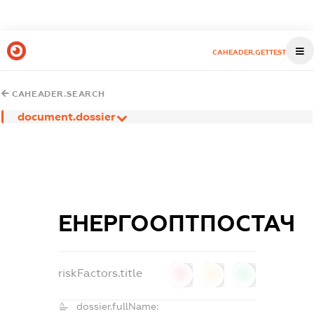
CAHEADER.GETTEST
CAHEADER.SEARCH
document.dossier
ЕНЕРГООПТПОСТАЧ
riskFactors.title
0
0
0
dossier.fullName: