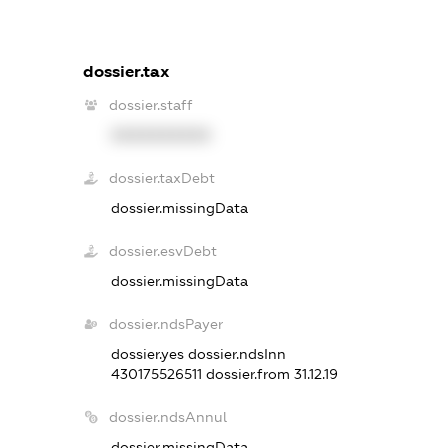
dossier.tax
dossier.staff
XXXXXXXXXX
dossier.taxDebt
dossier.missingData
dossier.esvDebt
dossier.missingData
dossier.ndsPayer
dossier.yes
dossier.ndsInn
430175526511
dossier.from 31.12.19
dossier.ndsAnnul
dossier.missingData