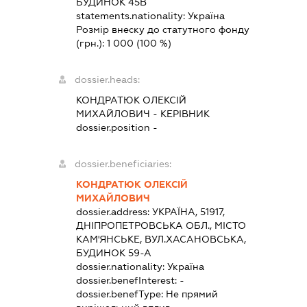
БУДИНОК 45В
statements.nationality:
Україна
Розмір внеску до статутного фонду
(грн.):
1 000
(100 %)
dossier.heads:
КОНДРАТЮК ОЛЕКСІЙ
МИХАЙЛОВИЧ
-
КЕРІВНИК
dossier.position -
dossier.beneficiaries:
КОНДРАТЮК ОЛЕКСІЙ
МИХАЙЛОВИЧ
dossier.address:
УКРАЇНА, 51917,
ДНІПРОПЕТРОВСЬКА ОБЛ., МІСТО
КАМ'ЯНСЬКЕ, ВУЛ.ХАСАНОВСЬКА,
БУДИНОК 59-А
dossier.nationality:
Україна
dossier.benefInterest:
-
dossier.benefType:
Не прямий