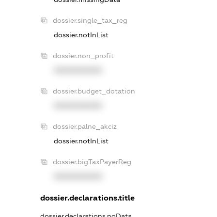
dossier.single_tax_reg
dossier.notInList
dossier.non_profit
XXXXXXXXXX
dossier.budget_dotation
XXXXXXXXXX
dossier.palne_akciz
dossier.notInList
dossier.bigTaxPayerReg
XXXXXXXXXX
dossier.declarations.title
dossier.declarations.noData