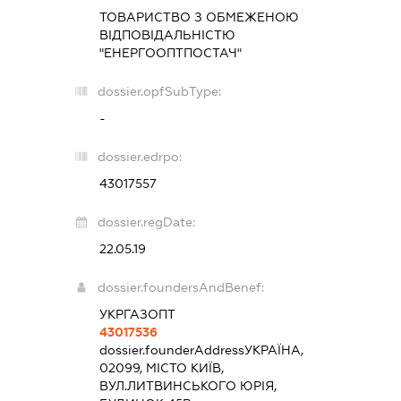
ТОВАРИСТВО З ОБМЕЖЕНОЮ
ВІДПОВІДАЛЬНІСТЮ
"ЕНЕРГООПТПОСТАЧ"
dossier.opfSubType:
-
dossier.edrpo:
43017557
dossier.regDate:
22.05.19
dossier.foundersAndBenef:
УКРГАЗОПТ
43017536
dossier.founderAddress
УКРАЇНА,
02099, МІСТО КИЇВ,
ВУЛ.ЛИТВИНСЬКОГО ЮРІЯ,