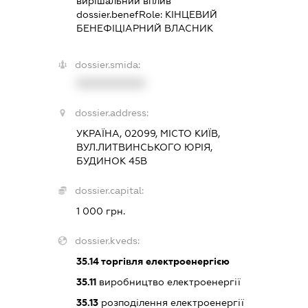
вирішальний вплив
dossier.benefRole:
КІНЦЕВИЙ
БЕНЕФІЦІАРНИЙ ВЛАСНИК
dossier.smida:
XXXXXXXXXX
dossier.address:
УКРАЇНА, 02099, МІСТО КИЇВ,
ВУЛ.ЛИТВИНСЬКОГО ЮРІЯ,
БУДИНОК 45В
dossier.capital:
1 000 грн.
dossier.kveds:
35.14
торгівля електроенергією
35.11
виробництво електроенергії
35.13
розподілення електроенергії