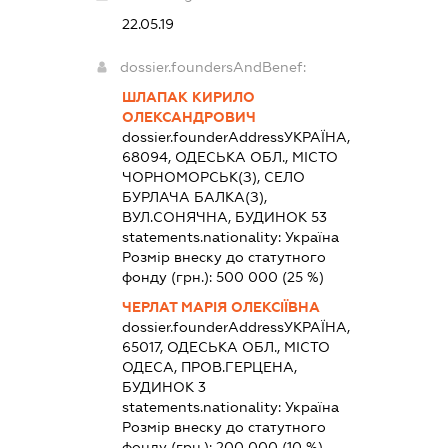
22.05.19
dossier.foundersAndBenef:
ШЛАПАК КИРИЛО
ОЛЕКСАНДРОВИЧ
dossier.founderAddress
УКРАЇНА,
68094, ОДЕСЬКА ОБЛ., МІСТО
ЧОРНОМОРСЬК(З), СЕЛО
БУРЛАЧА БАЛКА(З),
ВУЛ.СОНЯЧНА, БУДИНОК 53
statements.nationality:
Україна
Розмір внеску до статутного
фонду (грн.):
500 000
(25 %)
ЧЕРЛАТ МАРІЯ ОЛЕКСІЇВНА
dossier.founderAddress
УКРАЇНА,
65017, ОДЕСЬКА ОБЛ., МІСТО
ОДЕСА, ПРОВ.ГЕРЦЕНА,
БУДИНОК 3
statements.nationality:
Україна
Розмір внеску до статутного
фонду (грн.):
200 000
(10 %)