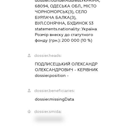
dossier.founderAddress
УКРАЇНА,
68094, ОДЕСЬКА ОБЛ., МІСТО
ЧОРНОМОРСЬК(З), СЕЛО
БУРЛАЧА БАЛКА(З),
ВУЛ.СОНЯЧНА, БУДИНОК 53
statements.nationality:
Україна
Розмір внеску до статутного
фонду (грн.):
200 000
(10 %)
dossier.heads:
ПОДЛИСЕЦЬКИЙ ОЛЕКСАНДР
ОЛЕКСАНДРОВИЧ
-
КЕРІВНИК
dossier.position -
dossier.beneficiaries:
dossier.missingData
dossier.smida:
XXXXXXXXXX