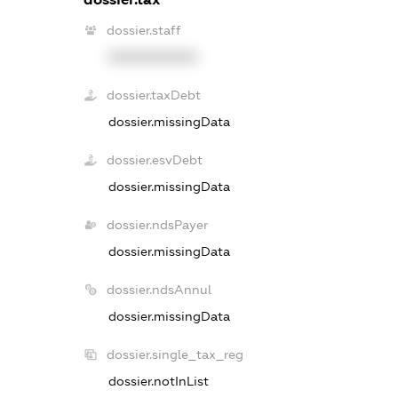
dossier.staff
XXXXXXXXXX
dossier.taxDebt
dossier.missingData
dossier.esvDebt
dossier.missingData
dossier.ndsPayer
dossier.missingData
dossier.ndsAnnul
dossier.missingData
dossier.single_tax_reg
dossier.notInList