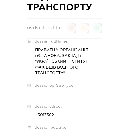
ТРАНСПОРТУ
riskFactors.title
0
0
0
dossier.fullName:
ПРИВАТНА ОРГАНІЗАЦІЯ
(УСТАНОВА, ЗАКЛАД)
"УКРАЇНСЬКИЙ ІНСТИТУТ
ФАХІВЦІВ ВОДНОГО
ТРАНСПОРТУ"
dossier.opfSubType:
-
dossier.edrpo:
43017562
dossier.regDate: