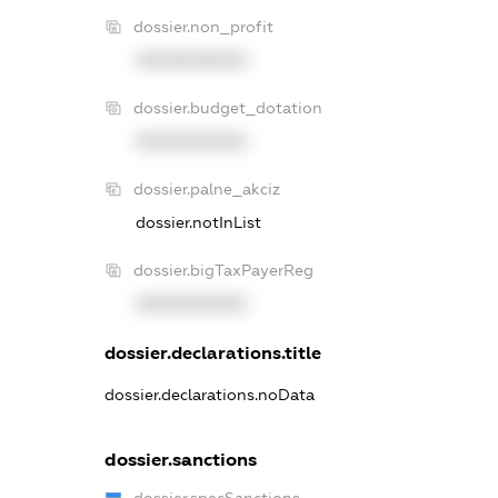
dossier.non_profit
XXXXXXXXXX
dossier.budget_dotation
XXXXXXXXXX
dossier.palne_akciz
dossier.notInList
dossier.bigTaxPayerReg
XXXXXXXXXX
dossier.declarations.title
dossier.declarations.noData
dossier.sanctions
dossier.specSanctions