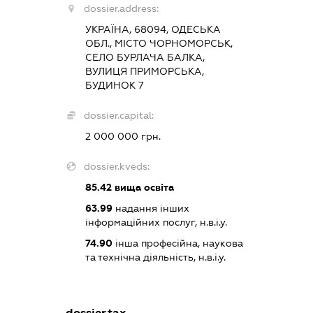
dossier.address:
УКРАЇНА, 68094, ОДЕСЬКА
ОБЛ., МІСТО ЧОРНОМОРСЬК,
СЕЛО БУРЛАЧА БАЛКА,
ВУЛИЦЯ ПРИМОРСЬКА,
БУДИНОК 7
dossier.capital:
2 000 000 грн.
dossier.kveds:
85.42
вища освіта
63.99
надання інших
інформаційних послуг, н.в.і.у.
74.90
інша професійна, наукова
та технічна діяльність, н.в.і.у.
dossier.tax