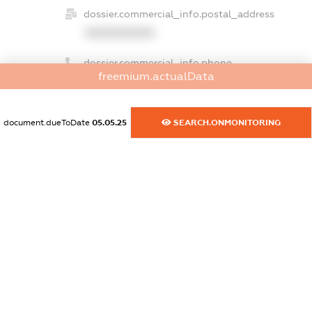
dossier.commercial_info.postal_address
XXXXXXXXXX
dossier.commercial_info.phone
freemium.actualData
XXXXXXXXXX
dossier.commercial_info.fax
document.dueToDate
05.05.25
SEARCH.ONMONITORING
XXXXXXXXXX
dossier.commercial_info.email
XXXXXXXXXX
dossier.commercial_info.website
XXXXXXXXXX
dossier.commercial_info.activity
XXXXXXXXXX