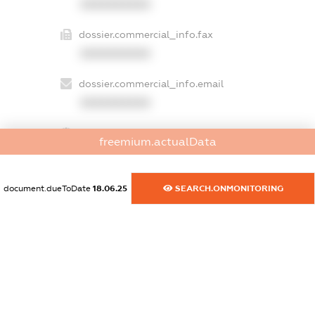
XXXXXXXXXX
dossier.commercial_info.fax
XXXXXXXXXX
dossier.commercial_info.email
XXXXXXXXXX
dossier.commercial_info.website
freemium.actualData
XXXXXXXXXX
dossier.commercial_info.activity
document.dueToDate
18.06.25
SEARCH.ONMONITORING
XXXXXXXXXX
freemium.exampleText_1
freemium.exampleText_2
freemium.anonymousPerSearch2
FREEMIUM.DETAILS