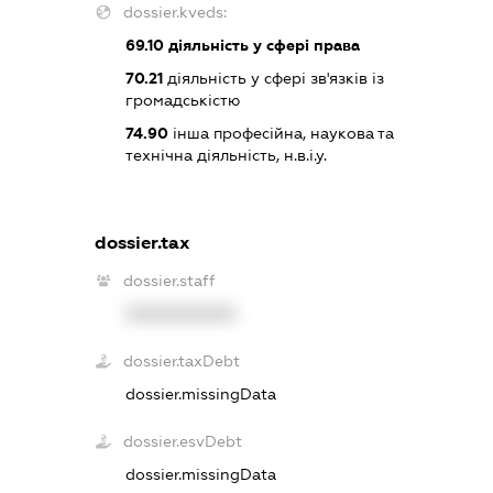
dossier.kveds:
69.10
діяльність у сфері права
70.21
діяльність у сфері зв'язків із
громадськістю
74.90
інша професійна, наукова та
технічна діяльність, н.в.і.у.
dossier.tax
dossier.staff
XXXXXXXXXX
dossier.taxDebt
dossier.missingData
dossier.esvDebt
dossier.missingData