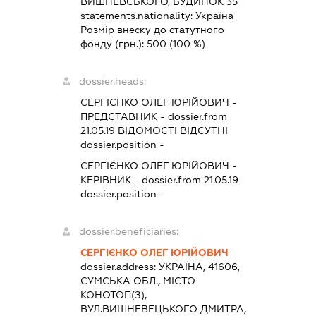
ВИШНЕВСЬКОГО, БУДИНОК 35
statements.nationality:
Україна
Розмір внеску до статутного
фонду (грн.):
500
(100 %)
dossier.heads:
СЕРГІЄНКО ОЛЕГ ЮРІЙОВИЧ
-
ПРЕДСТАВНИК
- dossier.from
21.05.19
ВІДОМОСТІ ВІДСУТНІ
dossier.position -
СЕРГІЄНКО ОЛЕГ ЮРІЙОВИЧ
-
КЕРІВНИК
- dossier.from 21.05.19
dossier.position -
dossier.beneficiaries:
СЕРГІЄНКО ОЛЕГ ЮРІЙОВИЧ
dossier.address:
УКРАЇНА, 41606,
СУМСЬКА ОБЛ., МІСТО
КОНОТОП(З),
ВУЛ.ВИШНЕВЕЦЬКОГО ДМИТРА,