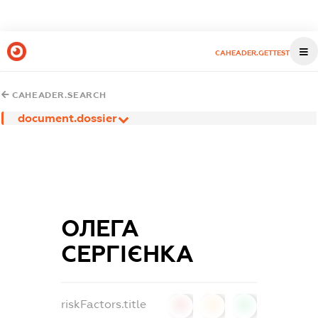
CAHEADER.GETTEST
CAHEADER.SEARCH
document.dossier
ОЛЕГА
СЕРГІЄНКА
riskFactors.title
0
0
0