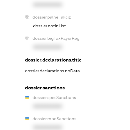
XXXXXXXXXX
dossier.palne_akciz
dossier.notInList
dossier.bigTaxPayerReg
XXXXXXXXXX
dossier.declarations.title
dossier.declarations.noData
dossier.sanctions
dossier.specSanctions
XXXXXXXXXX
dossier.rnboSanctions
XXXXXXXXXX