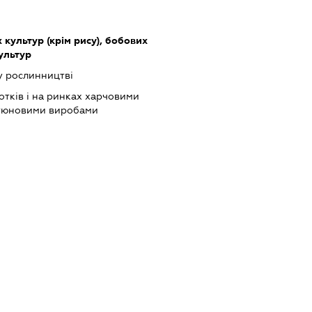
культур (крім рису), бобових
культур
у рослинництві
отків і на ринках харчовими
ютюновими виробами