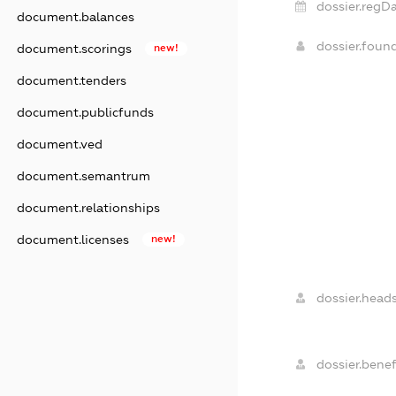
dossier.regDa
document.balances
dossier.foun
document.scorings
new!
document.tenders
document.publicfunds
document.ved
document.semantrum
document.relationships
document.licenses
new!
dossier.heads
dossier.benefi