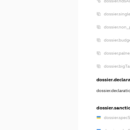
dossier.ndsA
dossier.sing
dossier.non_
dossier.budg
dossier.paln
dossier.bigT
dossier.declara
dossier.declarat
dossier.sancti
dossier.spec