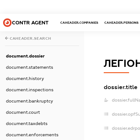
CONTR AGENT
CAHEADER.COMPANIES
CAHEADER.PERSONS
CAHEADER.SEARCH
document.dossier
ЛЕГІО
document.statements
document.history
dossier.title
document.inspections
dossier.fullN
document.bankruptcy
document.court
dossier.opfS
document.taxdebts
dossier.edrpo
document.enforcements