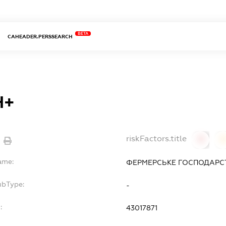
BETA
CAHEADER.PERSSEARCH
Н+
riskFactors.title
0
ame:
ФЕРМЕРСЬКЕ ГОСПОДАРСТ
ubType:
-
:
43017871