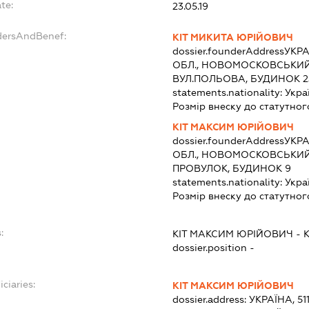
te:
23.05.19
dersAndBenef:
КІТ МИКИТА ЮРІЙОВИЧ
dossier.founderAddress
УКРА
ОБЛ., НОВОМОСКОВСЬКИЙ 
ВУЛ.ПОЛЬОВА, БУДИНОК 2
statements.nationality:
Укра
Розмір внеску до статутног
КІТ МАКСИМ ЮРІЙОВИЧ
dossier.founderAddress
УКРА
ОБЛ., НОВОМОСКОВСЬКИЙ 
ПРОВУЛОК, БУДИНОК 9
statements.nationality:
Укра
Розмір внеску до статутног
:
КІТ МАКСИМ ЮРІЙОВИЧ
-
dossier.position -
ciaries:
КІТ МАКСИМ ЮРІЙОВИЧ
dossier.address:
УКРАЇНА, 5