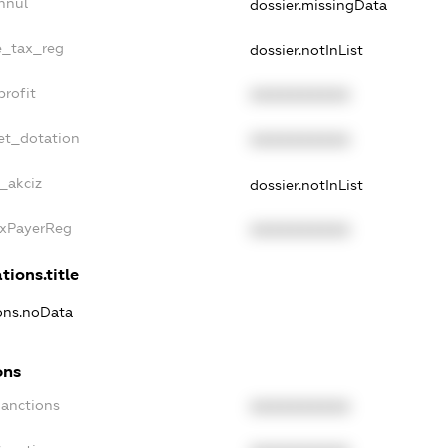
nnul
dossier.missingData
le_tax_reg
dossier.notInList
profit
XXXXXXXXXX
et_dotation
XXXXXXXXXX
e_akciz
dossier.notInList
axPayerReg
XXXXXXXXXX
tions.title
ions.noData
ons
Sanctions
XXXXXXXXXX