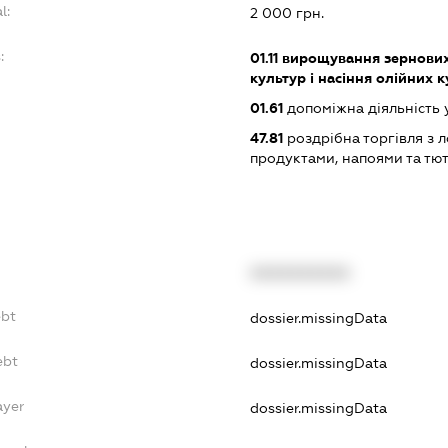
l:
2 000 грн.
:
01.11
вирощування зернових 
культур і насіння олійних 
01.61
допоміжна діяльність 
47.81
роздрібна торгівля з л
продуктами, напоями та т
XXXXXXXXXX
ebt
dossier.missingData
ebt
dossier.missingData
ayer
dossier.missingData