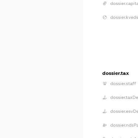
dossier.capita
dossier.kveds
dossier.tax
dossier.staff
dossier.taxD
dossier.esvD
dossier.ndsP