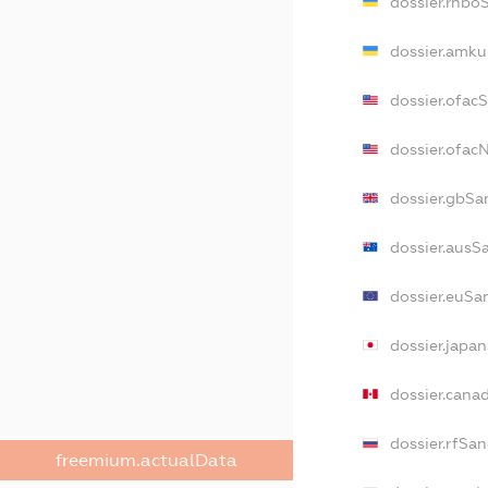
dossier.rnbo
dossier.amku
dossier.ofac
dossier.ofa
dossier.gbSa
dossier.ausS
dossier.euSa
dossier.japa
dossier.cana
dossier.rfSan
freemium.actualData