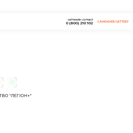
caHeader.contact
CAHEADER.GETTEST
0 (800) 210 102
0
0
ВО "ЛЕГІОН+"