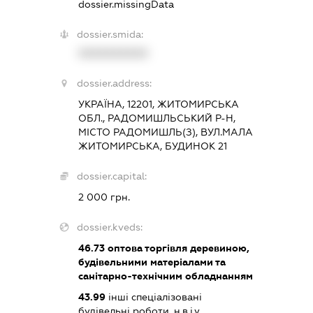
dossier.missingData
dossier.smida:
XXXXXXXXXX
dossier.address:
УКРАЇНА, 12201, ЖИТОМИРСЬКА
ОБЛ., РАДОМИШЛЬСЬКИЙ Р-Н,
МІСТО РАДОМИШЛЬ(З), ВУЛ.МАЛА
ЖИТОМИРСЬКА, БУДИНОК 21
dossier.capital:
2 000 грн.
dossier.kveds:
46.73
оптова торгівля деревиною,
будівельними матеріалами та
санітарно-технічним обладнанням
43.99
інші спеціалізовані
будівельні роботи, н.в.і.у.