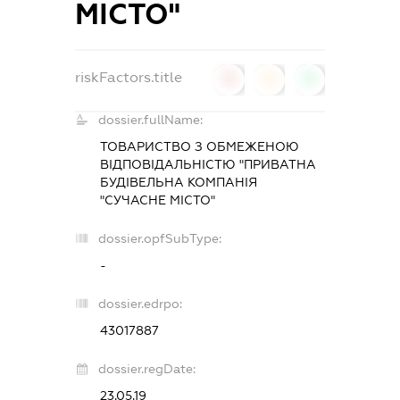
МІСТО"
riskFactors.title
0
0
0
dossier.fullName:
ТОВАРИСТВО З ОБМЕЖЕНОЮ
ВІДПОВІДАЛЬНІСТЮ "ПРИВАТНА
БУДІВЕЛЬНА КОМПАНІЯ
"СУЧАСНЕ МІСТО"
dossier.opfSubType:
-
dossier.edrpo:
43017887
dossier.regDate:
23.05.19