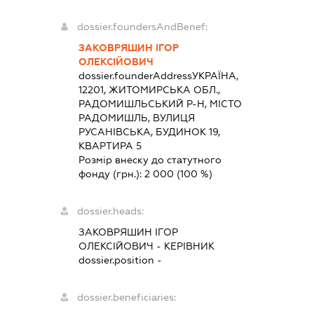
dossier.foundersAndBenef:
ЗАКОВРЯШИН ІГОР
ОЛЕКСІЙОВИЧ
dossier.founderAddress
УКРАЇНА,
12201, ЖИТОМИРСЬКА ОБЛ.,
РАДОМИШЛЬСЬКИЙ Р-Н, МІСТО
РАДОМИШЛЬ, ВУЛИЦЯ
РУСАНІВСЬКА, БУДИНОК 19,
КВАРТИРА 5
Розмір внеску до статутного
фонду (грн.):
2 000
(100 %)
dossier.heads:
ЗАКОВРЯШИН ІГОР
ОЛЕКСІЙОВИЧ
-
КЕРІВНИК
dossier.position -
dossier.beneficiaries: