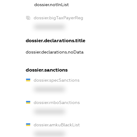
dossier.notInList
dossier.bigTaxPayerReg
XXXXXXXXXX
dossier.declarations.title
dossier.declarations.noData
dossier.sanctions
dossier.specSanctions
XXXXXXXXXX
dossier.rnboSanctions
XXXXXXXXXX
dossier.amkuBlackList
XXXXXXXXXX