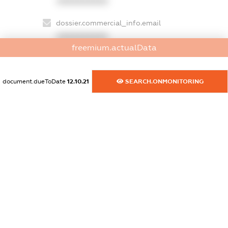
XXXXXXXXXX
dossier.commercial_info.email
XXXXXXXXXX
freemium.actualData
dossier.commercial_info.website
XXXXXXXXXX
document.dueToDate
12.10.21
SEARCH.ONMONITORING
dossier.commercial_info.activity
XXXXXXXXXX
freemium.exampleText_1
freemium.exampleText_2
freemium.anonymousPerSearch2
FREEMIUM.DETAILS
FREEMIUM.REGISTER