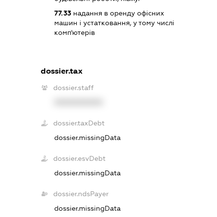
77.33
надання в оренду офісних
машин і устатковання, у тому числі
комп'ютерів
dossier.tax
dossier.staff
XXXXXXXXXX
dossier.taxDebt
dossier.missingData
dossier.esvDebt
dossier.missingData
dossier.ndsPayer
dossier.missingData