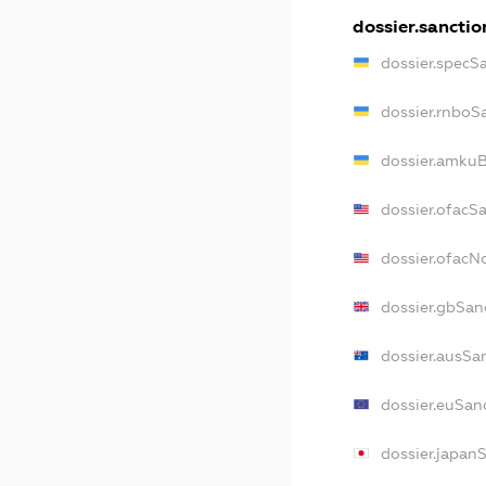
dossier.sanctio
dossier.specS
dossier.rnboS
dossier.amkuB
dossier.ofacS
dossier.ofac
dossier.gbSan
dossier.ausSa
dossier.euSan
dossier.japan