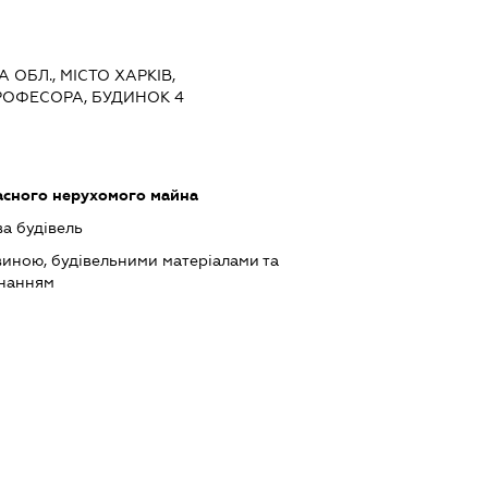
А ОБЛ., МІСТО ХАРКІВ,
ОФЕСОРА, БУДИНОК 4
асного нерухомого майна
ва будівель
виною, будівельними матеріалами та
днанням