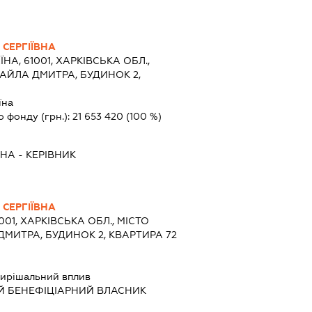
СЕРГІЇВНА
ЇНА, 61001, ХАРКІВСЬКА ОБЛ.,
БАЙЛА ДМИТРА, БУДИНОК 2,
їна
о фонду (грн.):
21 653 420
(100 %)
ВНА
-
КЕРІВНИК
СЕРГІЇВНА
001, ХАРКІВСЬКА ОБЛ., МІСТО
ДМИТРА, БУДИНОК 2, КВАРТИРА 72
ирішальний вплив
Й БЕНЕФІЦІАРНИЙ ВЛАСНИК