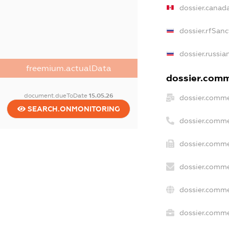
dossier.canad
dossier.rfSanc
dossier.russia
freemium.actualData
dossier.comme
document.dueToDate
15.05.26
dossier.comme
SEARCH.ONMONITORING
dossier.comme
dossier.comme
dossier.comme
dossier.comme
dossier.commer