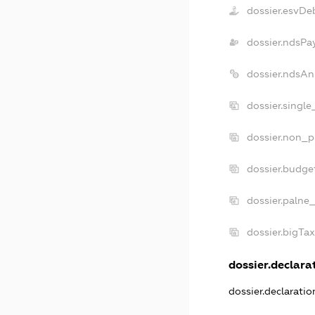
dossier.esvDe
dossier.ndsPa
dossier.ndsAn
dossier.singl
dossier.non_p
dossier.budge
dossier.palne
dossier.bigTa
dossier.declarat
dossier.declarati