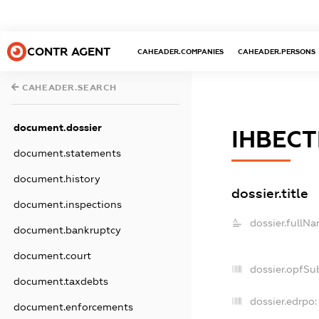
CONTR AGENT
CAHEADER.COMPANIES
CAHEADER.PERSONS
CAHEADER.SEARCH
document.dossier
ІНВЕСТ
document.statements
document.history
dossier.title
document.inspections
dossier.fullNa
document.bankruptcy
document.court
dossier.opfSu
document.taxdebts
dossier.edrpo:
document.enforcements