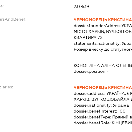
e:
23.05.19
ersAndBenef:
ЧЕРНОМОРЕЦЬ КРИСТИНА 
dossier.founderAddress
УКРА
МІСТО ХАРКІВ, ВУЛ.КОЦЮ
КВАРТИРА 72
statements.nationality:
Укра
Розмір внеску до статутног
КОНОПЛІНА АЛІНА ОЛЕГІ
dossier.position -
iaries:
ЧЕРНОМОРЕЦЬ КРИСТИНА 
dossier.address:
УКРАЇНА, 61
ХАРКІВ, ВУЛ.КОЦЮБАЙЛА 
dossier.nationality:
Україна
dossier.benefInterest:
100
dossier.benefType:
Прямий в
dossier.benefRole:
КІНЦЕВИ