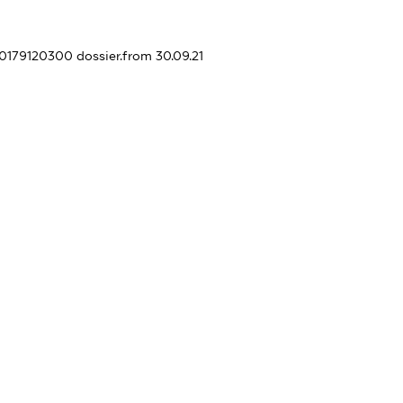
430179120300
dossier.from 30.09.21