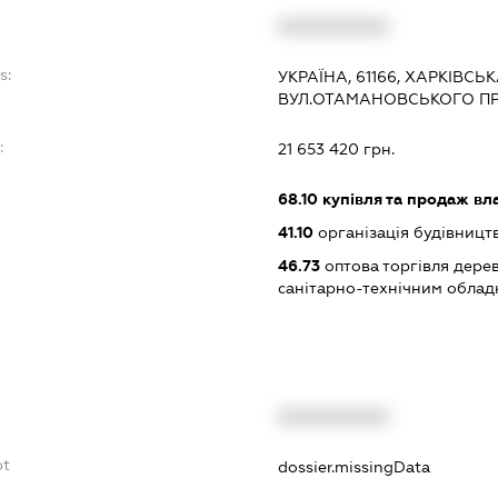
XXXXXXXXXX
s:
УКРАЇНА, 61166, ХАРКІВСЬК
ВУЛ.ОТАМАНОВСЬКОГО ПР
:
21 653 420 грн.
68.10
купівля та продаж вл
41.10
організація будівницт
46.73
оптова торгівля дере
санітарно-технічним обла
XXXXXXXXXX
bt
dossier.missingData