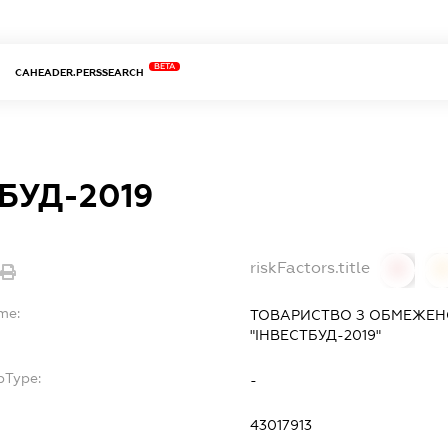
BETA
CAHEADER.PERSSEARCH
БУД-2019
riskFactors.title
0
me:
ТОВАРИСТВО З ОБМЕЖЕН
"ІНВЕСТБУД-2019"
bType:
-
43017913