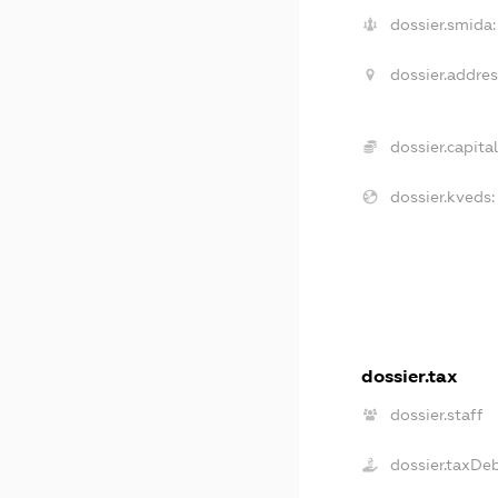
dossier.smida:
dossier.addres
dossier.capital
dossier.kveds:
dossier.tax
dossier.staff
dossier.taxDe