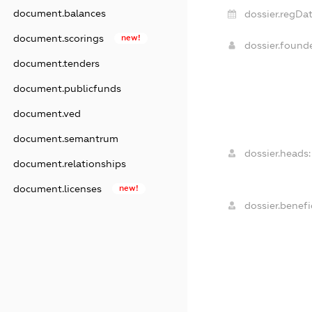
document.balances
dossier.regDat
document.scorings
new!
dossier.found
document.tenders
document.publicfunds
document.ved
document.semantrum
dossier.heads:
document.relationships
document.licenses
new!
dossier.benefic