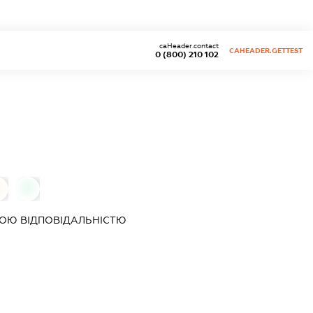
caHeader.contact
CAHEADER.GETTEST
0 (800) 210 102
0
0
ОЮ ВІДПОВІДАЛЬНІСТЮ