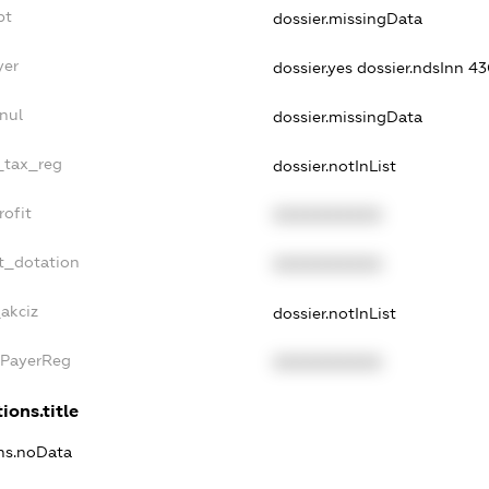
bt
dossier.missingData
yer
dossier.yes
dossier.ndsInn 
nul
dossier.missingData
e_tax_reg
dossier.notInList
rofit
XXXXXXXXXX
t_dotation
XXXXXXXXXX
_akciz
dossier.notInList
xPayerReg
XXXXXXXXXX
ions.title
ons.noData