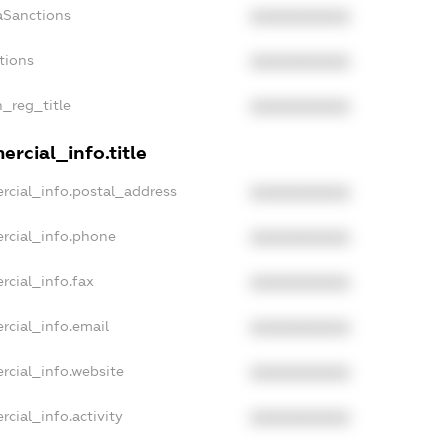
aSanctions
XXXXXXXXXX
tions
XXXXXXXXXX
n_reg_title
XXXXXXXXXX
rcial_info.title
rcial_info.postal_address
XXXXXXXXXX
rcial_info.phone
XXXXXXXXXX
rcial_info.fax
XXXXXXXXXX
rcial_info.email
XXXXXXXXXX
rcial_info.website
XXXXXXXXXX
cial_info.activity
XXXXXXXXXX