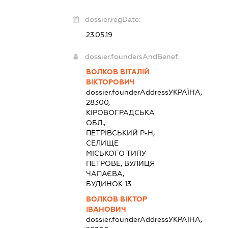
dossier.regDate:
23.05.19
dossier.foundersAndBenef:
ВОЛКОВ ВІТАЛІЙ
ВІКТОРОВИЧ
dossier.founderAddress
УКРАЇНА,
28300,
КІРОВОГРАДСЬКА
ОБЛ.,
ПЕТРІВСЬКИЙ Р-Н,
СЕЛИЩЕ
МІСЬКОГО ТИПУ
ПЕТРОВЕ, ВУЛИЦЯ
ЧАПАЄВА,
БУДИНОК 13
ВОЛКОВ ВІКТОР
ІВАНОВИЧ
dossier.founderAddress
УКРАЇНА,