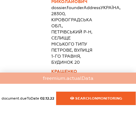
МИКОЛАЙОВИЧ
dossier.founderAddress
УКРАЇНА,
28300,
КІРОВОГРАДСЬКА
ОБЛ.,
ПЕТРІВСЬКИЙ Р-Н,
СЕЛИЩЕ
МІСЬКОГО ТИПУ
ПЕТРОВЕ, ВУЛИЦЯ
1-ГО ТРАВНЯ,
БУДИНОК 20
КРАЩЕНКО
ОЛЕКСАНДР
freemium.actualData
ВОЛОДИМИРОВИЧ
dossier.founderAddress
УКРАЇНА,
28326,
document.dueToDate
02.12.22
SEARCH.ONMONITORING
КІРОВОГРАДСЬКА
ОБЛ.,
ПЕТРІВСЬКИЙ Р-Н,
СЕЛО
ВОЛОДИМИРІВКА,
ВУЛИЦЯ