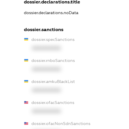
dossier.declarations.title
dossier.declarations.noData
dossier.sanctions
dossier.specSanctions
XXXXXXXXXX
dossier.rnboSanctions
XXXXXXXXXX
dossier.amkuBlackList
XXXXXXXXXX
dossier.ofacSanctions
XXXXXXXXXX
dossier.ofacNonSdnSanctions