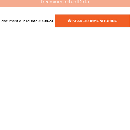
freemium.actualData
XXXXXXXXXX
dossier.commercial_info.activity
document.dueToDate
20.04.24
SEARCH.ONMONITORING
XXXXXXXXXX
freemium.exampleText_1
freemium.exampleText_2
freemium.anonymousPerSearch2
FREEMIUM.DETAILS
FREEMIUM.REGISTER