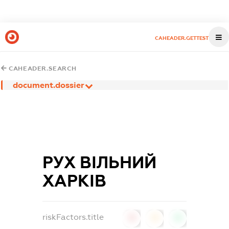
CAHEADER.GETTEST
CAHEADER.SEARCH
document.dossier
РУХ ВІЛЬНИЙ
ХАРКІВ
riskFactors.title
0
0
0