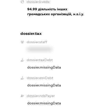
dossier.kveds:
94.99
діяльність інших
громадських організацій, н.в.і.у.
dossier.tax
dossier.staff
XXXXXXXXXX
dossier.taxDebt
dossier.missingData
dossier.esvDebt
dossier.missingData
dossier.ndsPayer
dossier.missingData