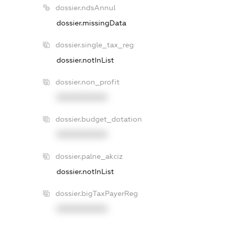
dossier.ndsAnnul
dossier.missingData
dossier.single_tax_reg
dossier.notInList
dossier.non_profit
XXXXXXXXXX
dossier.budget_dotation
XXXXXXXXXX
dossier.palne_akciz
dossier.notInList
dossier.bigTaxPayerReg
XXXXXXXXXX