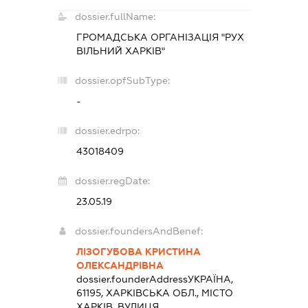
dossier.fullName:
ГРОМАДСЬКА ОРГАНІЗАЦІЯ "РУХ
ВІЛЬНИЙ ХАРКІВ"
dossier.opfSubType:
-
dossier.edrpo:
43018409
dossier.regDate:
23.05.19
dossier.foundersAndBenef:
ЛІЗОГУБОВА КРИСТИНА
ОЛЕКСАНДРІВНА
dossier.founderAddress
УКРАЇНА,
61195, ХАРКІВСЬКА ОБЛ., МІСТО
ХАРКІВ, ВУЛИЦЯ