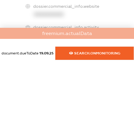
dossier.commercial_info.website
XXXXXXXXXX
dossier.commercial_info.activity
freemium.actualData
XXXXXXXXXX
document.dueToDate
19.09.25
SEARCH.ONMONITORING
freemium.exampleText_1
freemium.exampleText_2
freemium.anonymousPerSearch2
FREEMIUM.DETAILS
FREEMIUM.REGISTER