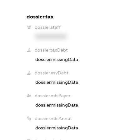
dossier.tax
dossier.staff
XXXXXXXXXX
dossier.taxDebt
dossier.missingData
dossier.esvDebt
dossier.missingData
dossier.ndsPayer
dossier.missingData
dossier.ndsAnnul
dossier.missingData