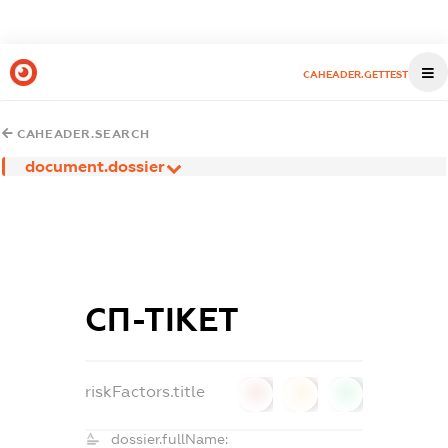
CAHEADER.GETTEST
CAHEADER.SEARCH
document.dossier
СП-ТІКЕТ
riskFactors.title
0
0
0
dossier.fullName: