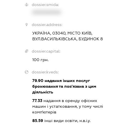
dossier.smida:
XXXXXXXXXX
dossier.address:
УКРАЇНА, 03040, МІСТО КИЇВ,
ВУЛ.ВАСИЛЬКІВСЬКА, БУДИНОК 8
dossier.capital:
100 грн.
dossier.kveds:
79.90
надання інших послуг
бронювання та пов'язана з цим
діяльність
77.33
надання в оренду офісних
машин і устатковання, у тому числі
комп'ютерів
85.59
інші види освіти, н.в.і.у.