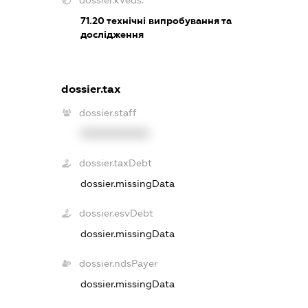
dossier.kveds:
71.20
технічні випробування та
дослідження
dossier.tax
dossier.staff
XXXXXXXXXX
dossier.taxDebt
dossier.missingData
dossier.esvDebt
dossier.missingData
dossier.ndsPayer
dossier.missingData