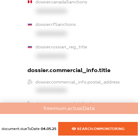
dossier.canadaSanctions
XXXXXXXXXX
dossier.rfSanctions
XXXXXXXXXX
dossier.russian_reg_title
XXXXXXXXXX
dossier.commercial_info.title
dossier.commercial_info.postal_address
XXXXXXXXXX
dossier.commercial_info.phone
freemium.actualData
XXXXXXXXXX
dossier.commercial_info.fax
document.dueToDate
04.05.25
SEARCH.ONMONITORING
XXXXXXXXXX