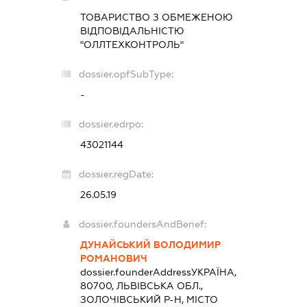
ТОВАРИСТВО З ОБМЕЖЕНОЮ
ВІДПОВІДАЛЬНІСТЮ
"ОЛЛТЕХКОНТРОЛЬ"
dossier.opfSubType:
-
dossier.edrpo:
43021144
dossier.regDate:
26.05.19
dossier.foundersAndBenef:
ДУНАЙСЬКИЙ ВОЛОДИМИР
РОМАНОВИЧ
dossier.founderAddress
УКРАЇНА,
80700, ЛЬВІВСЬКА ОБЛ.,
ЗОЛОЧІВСЬКИЙ Р-Н, МІСТО