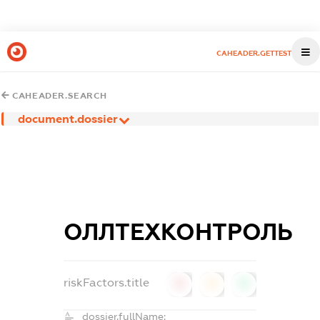
CAHEADER.GETTEST
CAHEADER.SEARCH
document.dossier
ОЛЛТЕХКОНТРОЛЬ
riskFactors.title
0
0
0
dossier.fullName: