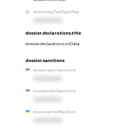
dossier.bigTaxPayerReg
XXXXXXXXXX
dossier.declarations.title
dossier.declarations.noData
dossier.sanctions
dossier.specSanctions
XXXXXXXXXX
dossier.rnboSanctions
XXXXXXXXXX
dossier.amkuBlackList
XXXXXXXXXX