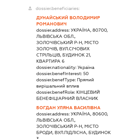
dossier.beneficiaries:
ДУНАЙСЬКИЙ ВОЛОДИМИР
РОМАНОВИЧ
dossier.address:
УКРАЇНА, 80700,
ЛЬВІВСЬКА ОБЛ.,
ЗОЛОЧІВСЬКИЙ Р-Н, МІСТО
ЗОЛОЧІВ, ВУЛ.СІЧОВИХ
СТРІЛЬЦІВ, БУДИНОК 21,
КВАРТИРА 6
dossier.nationality:
Україна
dossier.benefInterest:
50
dossier.benefType:
Прямий
вирішальний вплив
dossier.benefRole:
КІНЦЕВИЙ
БЕНЕФІЦІАРНИЙ ВЛАСНИК
БОГДАН УЛЯНА ВАСИЛІВНА
dossier.address:
УКРАЇНА, 80600,
ЛЬВІВСЬКА ОБЛ.,
ЗОЛОЧІВСЬКИЙ Р-Н, МІСТО
БРОДИ, ВУЛ.ПІДЛІСНА, БУДИНОК
3