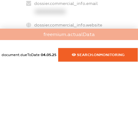
dossier.commercial_info.email
XXXXXXXXXX
dossier.commercial_info.website
XXXXXXXXXX
freemium.actualData
dossier.commercial_info.activity
XXXXXXXXXX
document.dueToDate
04.05.25
SEARCH.ONMONITORING
freemium.exampleText_1
freemium.exampleText_2
freemium.anonymousPerSearch2
FREEMIUM.DETAILS
FREEMIUM.REGISTER