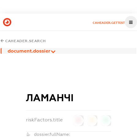
CAHEADER.GETTEST
CAHEADER.SEARCH
document.dossier
ЛАМАНЧІ
riskFactors.title
0
0
0
dossier.fullName: