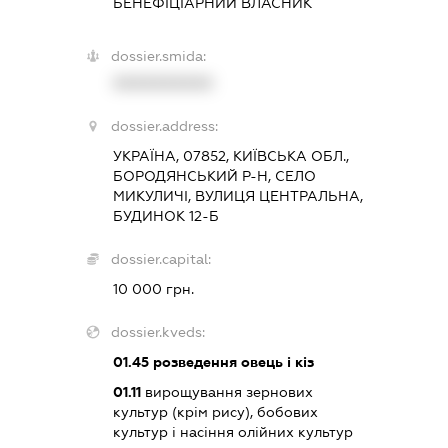
БЕНЕФІЦІАРНИЙ ВЛАСНИК
dossier.smida:
XXXXXXXXXX
dossier.address:
УКРАЇНА, 07852, КИЇВСЬКА ОБЛ.,
БОРОДЯНСЬКИЙ Р-Н, СЕЛО
МИКУЛИЧІ, ВУЛИЦЯ ЦЕНТРАЛЬНА,
БУДИНОК 12-Б
dossier.capital:
10 000 грн.
dossier.kveds:
01.45
розведення овець і кіз
01.11
вирощування зернових
культур (крім рису), бобових
культур і насіння олійних культур