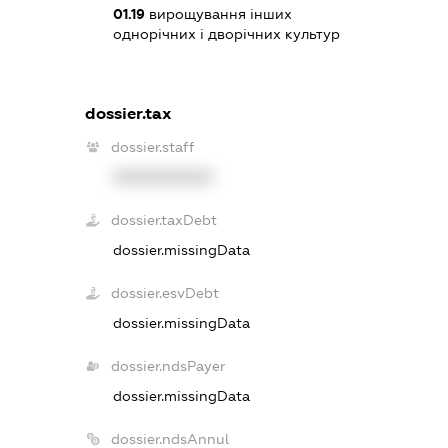
01.19
вирощування інших
однорічних і дворічних культур
dossier.tax
dossier.staff
XXXXXXXXXX
dossier.taxDebt
dossier.missingData
dossier.esvDebt
dossier.missingData
dossier.ndsPayer
dossier.missingData
dossier.ndsAnnul