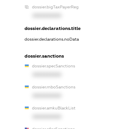
dossier.bigTaxPayerReg
XXXXXXXXXX
dossier.declarations.title
dossier.declarations.noData
dossier.sanctions
dossier.specSanctions
XXXXXXXXXX
dossier.rnboSanctions
XXXXXXXXXX
dossier.amkuBlackList
XXXXXXXXXX
dossier.ofacSanctions