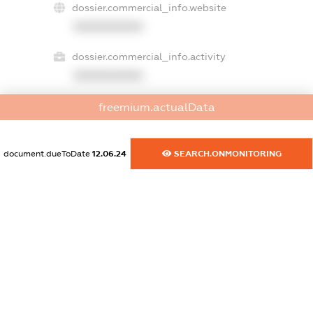
dossier.commercial_info.website
XXXXXXXXXX
dossier.commercial_info.activity
XXXXXXXXXX
freemium.actualData
freemium.exampleText_1
freemium.exampleText_2
document.dueToDate
12.06.24
SEARCH.ONMONITORING
freemium.anonymousPerSearch2
FREEMIUM.DETAILS
FREEMIUM.REGISTER