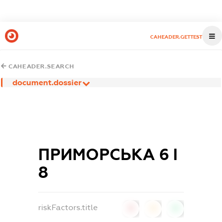
CAHEADER.GETTEST
CAHEADER.SEARCH
document.dossier
ПРИМОРСЬКА 6 І
8
riskFactors.title
0
0
0