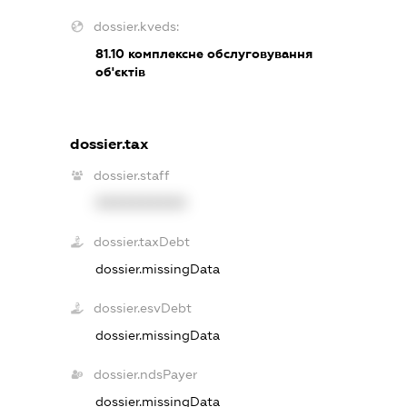
dossier.kveds:
81.10
комплексне обслуговування
об'єктів
dossier.tax
dossier.staff
XXXXXXXXXX
dossier.taxDebt
dossier.missingData
dossier.esvDebt
dossier.missingData
dossier.ndsPayer
dossier.missingData