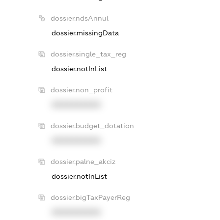
dossier.ndsAnnul
dossier.missingData
dossier.single_tax_reg
dossier.notInList
dossier.non_profit
XXXXXXXXXX
dossier.budget_dotation
XXXXXXXXXX
dossier.palne_akciz
dossier.notInList
dossier.bigTaxPayerReg
XXXXXXXXXX