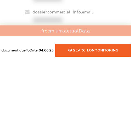
dossier.commercial_info.email
XXXXXXXXXX
freemium.actualData
dossier.commercial_info.website
XXXXXXXXXX
document.dueToDate
04.05.25
SEARCH.ONMONITORING
dossier.commercial_info.activity
XXXXXXXXXX
freemium.exampleText_1
freemium.exampleText_2
freemium.anonymousPerSearch2
FREEMIUM.DETAILS
FREEMIUM.REGISTER