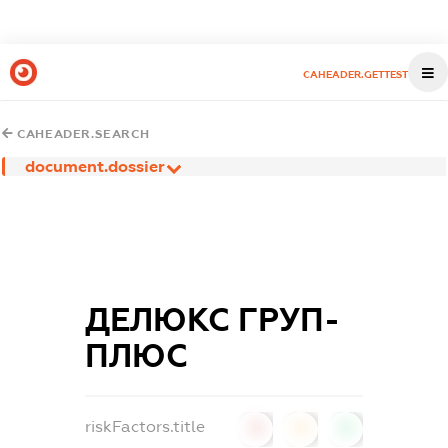
CAHEADER.GETTEST
CAHEADER.SEARCH
document.dossier
ДЕЛЮКС ГРУП-
ПЛЮС
riskFactors.title
0
0
0