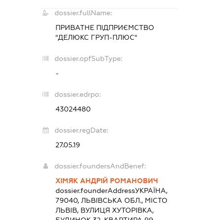
dossier.fullName:
ПРИВАТНЕ ПІДПРИЄМСТВО
"ДЕЛЮКС ГРУП-ПЛЮС"
dossier.opfSubType:
-
dossier.edrpo:
43024480
dossier.regDate:
27.05.19
dossier.foundersAndBenef:
ХІМЯК АНДРІЙ РОМАНОВИЧ
dossier.founderAddress
УКРАЇНА,
79040, ЛЬВІВСЬКА ОБЛ., МІСТО
ЛЬВІВ, ВУЛИЦЯ ХУТОРІВКА,