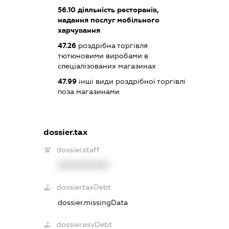
56.10
діяльність ресторанів,
надання послуг мобільного
харчування
47.26
роздрібна торгівля
тютюновими виробами в
спеціалізованих магазинах
47.99
інші види роздрібної торгівлі
поза магазинами
dossier.tax
dossier.staff
XXXXXXXXXX
dossier.taxDebt
dossier.missingData
dossier.esvDebt