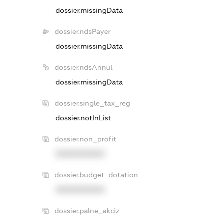
dossier.missingData
dossier.ndsPayer
dossier.missingData
dossier.ndsAnnul
dossier.missingData
dossier.single_tax_reg
dossier.notInList
dossier.non_profit
XXXXXXXXXX
dossier.budget_dotation
XXXXXXXXXX
dossier.palne_akciz