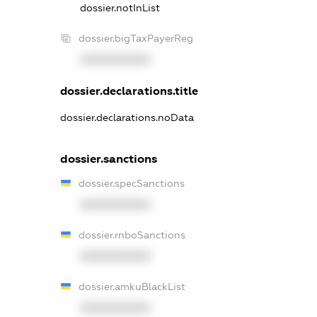
dossier.notInList
dossier.bigTaxPayerReg
XXXXXXXXXX
dossier.declarations.title
dossier.declarations.noData
dossier.sanctions
dossier.specSanctions
XXXXXXXXXX
dossier.rnboSanctions
XXXXXXXXXX
dossier.amkuBlackList
XXXXXXXXXX