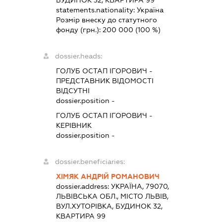
БУДИНОК 32, КВАРТИРА 99
statements.nationality:
Україна
Розмір внеску до статутного
фонду (грн.):
200 000
(100 %)
dossier.heads:
ГОЛУБ ОСТАП ІГОРОВИЧ
-
ПРЕДСТАВНИК
ВІДОМОСТІ
ВІДСУТНІ
dossier.position -
ГОЛУБ ОСТАП ІГОРОВИЧ
-
КЕРІВНИК
dossier.position -
dossier.beneficiaries:
ХІМЯК АНДРІЙ РОМАНОВИЧ
dossier.address:
УКРАЇНА, 79070,
ЛЬВІВСЬКА ОБЛ., МІСТО ЛЬВІВ,
ВУЛ.ХУТОРІВКА, БУДИНОК 32,
КВАРТИРА 99