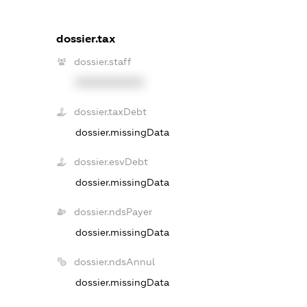
dossier.tax
dossier.staff
XXXXXXXXXX
dossier.taxDebt
dossier.missingData
dossier.esvDebt
dossier.missingData
dossier.ndsPayer
dossier.missingData
dossier.ndsAnnul
dossier.missingData