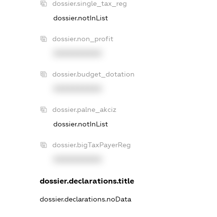
dossier.single_tax_reg
dossier.notInList
dossier.non_profit
XXXXXXXXXX
dossier.budget_dotation
XXXXXXXXXX
dossier.palne_akciz
dossier.notInList
dossier.bigTaxPayerReg
XXXXXXXXXX
dossier.declarations.title
dossier.declarations.noData