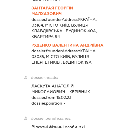
ЗАНТАРАЯ ГЕОРГІЙ
МАЛХАЗОВИЧ
dossier.founderAddress
УКРАЇНА,
03164, МІСТО КИЇВ, ВУЛИЦЯ
КЛАВДІЇВСЬКА , БУДИНОК 40А,
КВАРТИРА 94
РУДЕНКО ВАЛЕНТИНА АНДРІЇВНА
dossier.founderAddress
УКРАЇНА,
03035, МІСТО КИЇВ, ВУЛИЦЯ
ЕНЕРГЕТИКІВ , БУДИНОК 19А
dossier.heads:
ЛАСКУТА АНАТОЛІЙ
МИКОЛАЙОВИЧ
-
КЕРІВНИК
-
dossier.from 15.02.23
dossier.position -
dossier.beneficiaries:
Відсутні фізичні особи, які