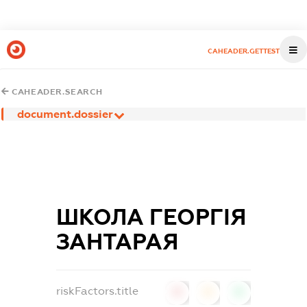
CAHEADER.GETTEST
CAHEADER.SEARCH
document.dossier
ШКОЛА ГЕОРГІЯ
ЗАНТАРАЯ
riskFactors.title
0
0
0