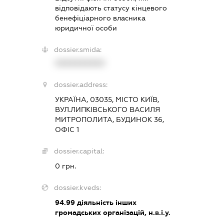
відповідають статусу кінцевого
бенефіціарного власника
юридичної особи
dossier.smida:
XXXXXXXXXX
dossier.address:
УКРАЇНА, 03035, МІСТО КИЇВ,
ВУЛ.ЛИПКІВСЬКОГО ВАСИЛЯ
МИТРОПОЛИТА, БУДИНОК 36,
ОФІС 1
dossier.capital:
0 грн.
dossier.kveds:
94.99
діяльність інших
громадських організацій, н.в.і.у.