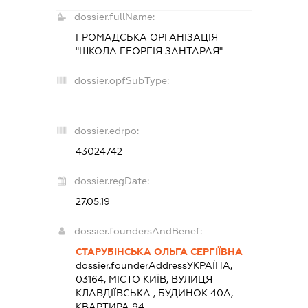
dossier.fullName:
ГРОМАДСЬКА ОРГАНІЗАЦІЯ
"ШКОЛА ГЕОРГІЯ ЗАНТАРАЯ"
dossier.opfSubType:
-
dossier.edrpo:
43024742
dossier.regDate:
27.05.19
dossier.foundersAndBenef:
СТАРУБІНСЬКА ОЛЬГА СЕРГІЇВНА
dossier.founderAddress
УКРАЇНА,
03164, МІСТО КИЇВ, ВУЛИЦЯ
КЛАВДІЇВСЬКА , БУДИНОК 40А,
КВАРТИРА 94