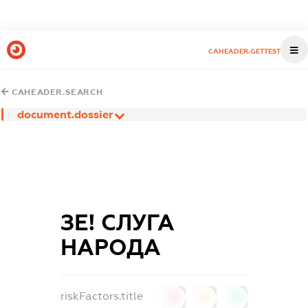
CAHEADER.GETTEST
CAHEADER.SEARCH
document.dossier
ЗЕ! СЛУГА
НАРОДА
riskFactors.title
0
0
0