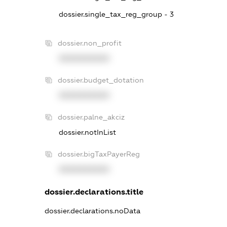
dossier.single_tax_reg_group - 3
dossier.non_profit
XXXXXXXXXX
dossier.budget_dotation
XXXXXXXXXX
dossier.palne_akciz
dossier.notInList
dossier.bigTaxPayerReg
XXXXXXXXXX
dossier.declarations.title
dossier.declarations.noData