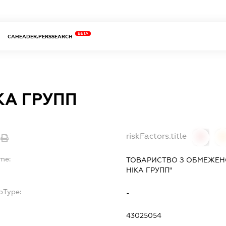
BETA
CAHEADER.PERSSEARCH
КА ГРУПП
riskFactors.title
0
ame:
ТОВАРИСТВО З ОБМЕЖЕНО
НІКА ГРУПП"
bType:
-
43025054