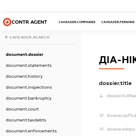
CONTR AGENT
CAHEADER.COMPANIES
CAHEADER.PERSONS
CAHEADER.SEARCH
document.dossier
ДІА-НІ
document.statements
document.history
dossier.title
document.inspections
dossier.fullN
document.bankruptcy
document.court
dossier.opfSu
document.taxdebts
dossier.edrpo:
document.enforcements