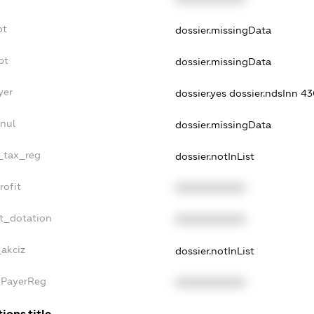
bt
dossier.missingData
bt
dossier.missingData
yer
dossier.yes
dossier.ndsInn 
nnul
dossier.missingData
e_tax_reg
dossier.notInList
rofit
XXXXXXXXXX
et_dotation
XXXXXXXXXX
_akciz
dossier.notInList
axPayerReg
XXXXXXXXXX
ions.title