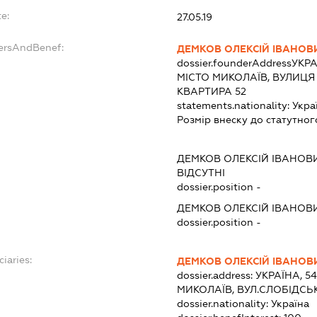
e:
27.05.19
dersAndBenef:
ДЕМКОВ ОЛЕКСІЙ ІВАНОВ
dossier.founderAddress
УКРА
МІСТО МИКОЛАЇВ, ВУЛИЦЯ
КВАРТИРА 52
statements.nationality:
Укра
Розмір внеску до статутног
ДЕМКОВ ОЛЕКСІЙ ІВАНОВ
ВІДСУТНІ
dossier.position -
ДЕМКОВ ОЛЕКСІЙ ІВАНОВ
dossier.position -
ciaries:
ДЕМКОВ ОЛЕКСІЙ ІВАНОВ
dossier.address:
УКРАЇНА, 5
МИКОЛАЇВ, ВУЛ.СЛОБІДСЬК
dossier.nationality:
Україна