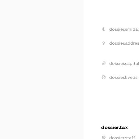
dossier.smida:
dossier.addres
dossier.capital
dossier.kveds:
dossier.tax
dossier.staff