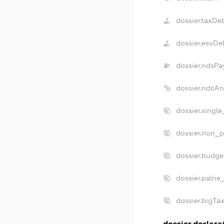
dossier.taxDe
dossier.esvDe
dossier.ndsPa
dossier.ndsA
dossier.singl
dossier.non_p
dossier.budg
dossier.palne
dossier.bigT
dossier.declarat