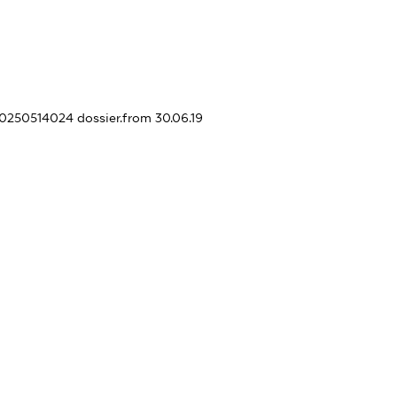
430250514024
dossier.from 30.06.19