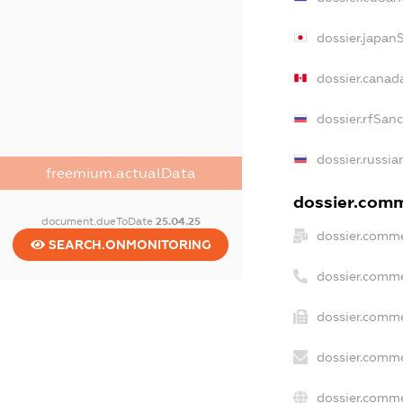
dossier.japan
dossier.canad
dossier.rfSan
dossier.russia
freemium.actualData
dossier.comme
document.dueToDate
25.04.25
dossier.comme
SEARCH.ONMONITORING
dossier.comme
dossier.comme
dossier.comme
dossier.comme