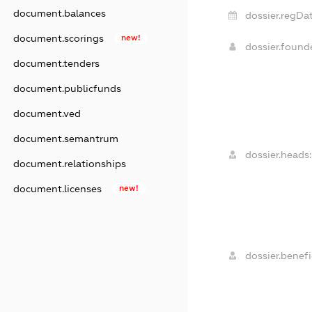
document.balances
dossier.regDat
document.scorings
new!
dossier.foun
document.tenders
document.publicfunds
document.ved
document.semantrum
dossier.heads:
document.relationships
document.licenses
new!
dossier.benefi