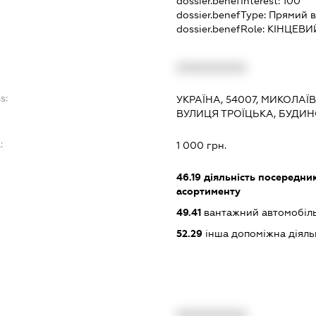
dossier.benefInterest:
100
dossier.benefType:
Прямий в
dossier.benefRole:
КІНЦЕВИ
XXXXXXXXXX
s:
УКРАЇНА, 54007, МИКОЛАЇ
ВУЛИЦЯ ТРОЇЦЬКА, БУДИН
:
1 000 грн.
46.19
діяльність посередник
асортименту
49.41
вантажний автомобіль
52.29
інша допоміжна діяльн
XXXXXXXXXX