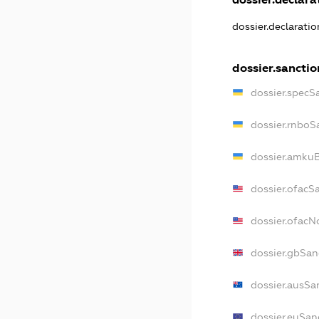
dossier.declarati
dossier.sanctio
dossier.specS
dossier.rnboS
dossier.amkuB
dossier.ofacS
dossier.ofac
dossier.gbSan
dossier.ausSa
dossier.euSan