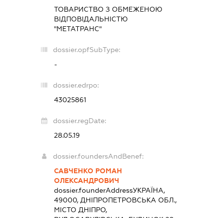
ТОВАРИСТВО З ОБМЕЖЕНОЮ
ВІДПОВІДАЛЬНІСТЮ
"МЕТАТРАНС"
dossier.opfSubType:
-
dossier.edrpo:
43025861
dossier.regDate:
28.05.19
dossier.foundersAndBenef:
САВЧЕНКО РОМАН
ОЛЕКСАНДРОВИЧ
dossier.founderAddress
УКРАЇНА,
49000, ДНІПРОПЕТРОВСЬКА ОБЛ.,
МІСТО ДНІПРО,