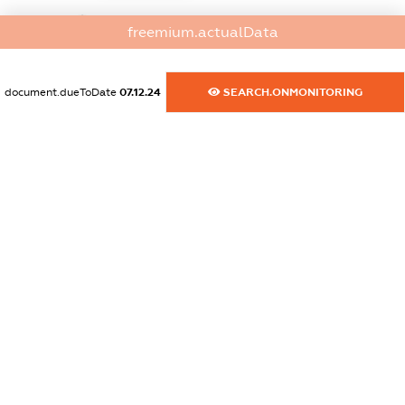
dossier.commercial_info.website
freemium.actualData
XXXXXXXXXX
dossier.commercial_info.activity
document.dueToDate
07.12.24
SEARCH.ONMONITORING
XXXXXXXXXX
freemium.exampleText_1
freemium.exampleText_2
freemium.anonymousPerSearch2
FREEMIUM.DETAILS
FREEMIUM.REGISTER