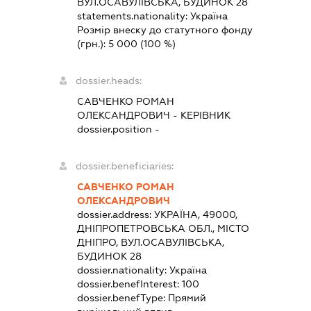
ВУЛ.ОСАВУЛІВСЬКА, БУДИНОК 28
statements.nationality:
Україна
Розмір внеску до статутного фонду
(грн.):
5 000
(100 %)
dossier.heads:
САВЧЕНКО РОМАН
ОЛЕКСАНДРОВИЧ
-
КЕРІВНИК
dossier.position -
dossier.beneficiaries:
САВЧЕНКО РОМАН
ОЛЕКСАНДРОВИЧ
dossier.address:
УКРАЇНА, 49000,
ДНІПРОПЕТРОВСЬКА ОБЛ., МІСТО
ДНІПРО, ВУЛ.ОСАВУЛІВСЬКА,
БУДИНОК 28
dossier.nationality:
Україна
dossier.benefInterest:
100
dossier.benefType:
Прямий