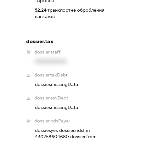
торгівля
52.24
транспортне оброблення
вантажів
dossier.tax
dossier.staff
XXXXXXXXXX
dossier.taxDebt
dossier.missingData
dossier.esvDebt
dossier.missingData
dossier.ndsPayer
dossier.yes
dossier.ndsInn
430258604680
dossier.from