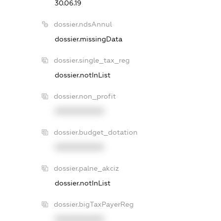
30.06.19
dossier.ndsAnnul
dossier.missingData
dossier.single_tax_reg
dossier.notInList
dossier.non_profit
XXXXXXXXXX
dossier.budget_dotation
XXXXXXXXXX
dossier.palne_akciz
dossier.notInList
dossier.bigTaxPayerReg
XXXXXXXXXX