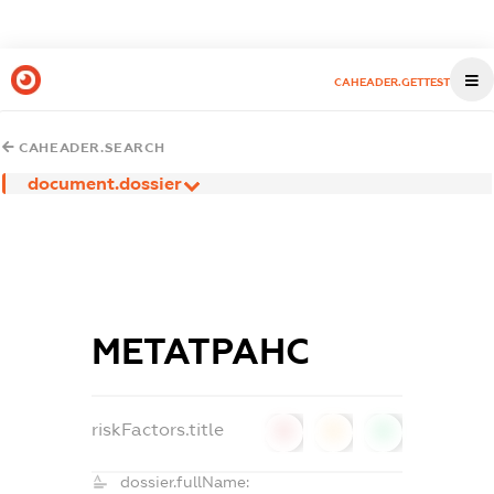
CAHEADER.GETTEST
CAHEADER.SEARCH
document.dossier
МЕТАТРАНС
riskFactors.title
0
0
0
dossier.fullName: