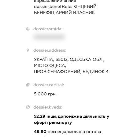
вирішальний вплив
dossier.benefRole:
КІНЦЕВИЙ
БЕНЕФІЦІАРНИЙ ВЛАСНИК
dossier.smida:
XXXXXXXXXX
dossier.address:
УКРАЇНА, 65012, ОДЕСЬКА ОБЛ.,
МІСТО ОДЕСА,
ПРОВ.СЕМАФОРНИЙ, БУДИНОК 4
dossier.capital:
5 000 грн.
dossier.kveds:
52.29
інша допоміжна діяльність у
сфері транспорту
46.90
неспеціалізована оптова