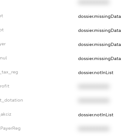
XXXXXXXXXX
bt
dossier.missingData
bt
dossier.missingData
yer
dossier.missingData
nul
dossier.missingData
e_tax_reg
dossier.notInList
rofit
XXXXXXXXXX
t_dotation
XXXXXXXXXX
_akciz
dossier.notInList
xPayerReg
XXXXXXXXXX