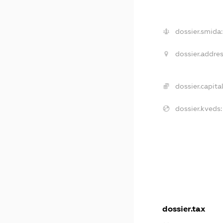
dossier.smida:
dossier.addres
dossier.capital
dossier.kveds:
dossier.tax