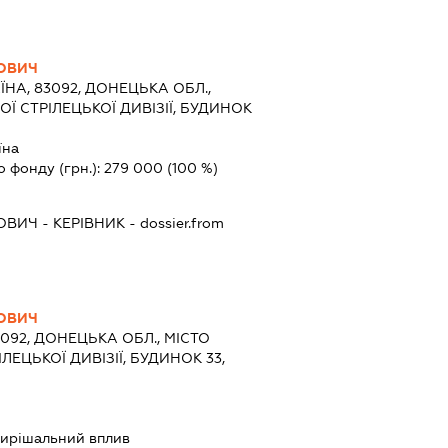
РОВИЧ
ЇНА, 83092, ДОНЕЦЬКА ОБЛ.,
ОЇ СТРІЛЕЦЬКОЇ ДИВІЗІЇ, БУДИНОК
їна
о фонду (грн.):
279 000
(100 %)
РОВИЧ
-
КЕРІВНИК
- dossier.from
РОВИЧ
3092, ДОНЕЦЬКА ОБЛ., МІСТО
ІЛЕЦЬКОЇ ДИВІЗІЇ, БУДИНОК 33,
ирішальний вплив