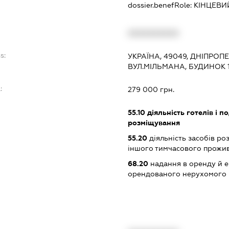
dossier.benefRole:
КІНЦЕВИ
XXXXXXXXXX
s:
УКРАЇНА, 49049, ДНІПРОП
ВУЛ.МІЛЬМАНА, БУДИНОК 1
:
279 000 грн.
55.10
діяльність готелів і п
розміщування
55.20
діяльність засобів ро
іншого тимчасового прожи
68.20
надання в оренду й е
орендованого нерухомого