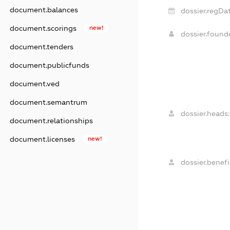
document.balances
dossier.regDat
document.scorings
new!
dossier.foun
document.tenders
document.publicfunds
document.ved
document.semantrum
dossier.heads:
document.relationships
document.licenses
new!
dossier.benefi