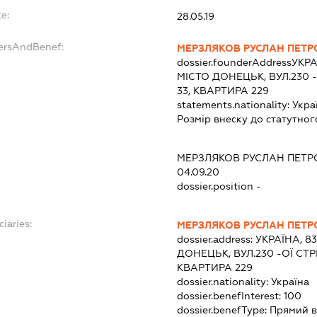
e:
28.05.19
dersAndBenef:
МЕРЗЛЯКОВ РУСЛАН ПЕТ
dossier.founderAddress
УКРА
МІСТО ДОНЕЦЬК, ВУЛ.230 -
33, КВАРТИРА 229
statements.nationality:
Укра
Розмір внеску до статутног
МЕРЗЛЯКОВ РУСЛАН ПЕТ
04.09.20
dossier.position -
ciaries:
МЕРЗЛЯКОВ РУСЛАН ПЕТ
dossier.address:
УКРАЇНА, 8
ДОНЕЦЬК, ВУЛ.230 -ОЇ СТР
КВАРТИРА 229
dossier.nationality:
Україна
dossier.benefInterest:
100
dossier.benefType:
Прямий в