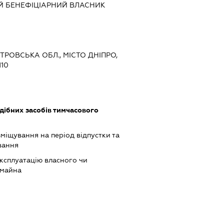
Й БЕНЕФІЦІАРНИЙ ВЛАСНИК
ЕТРОВСЬКА ОБЛ., МІСТО ДНІПРО,
10
одібних засобів тимчасового
зміщування на період відпустки та
вання
ксплуатацію власного чи
 майна