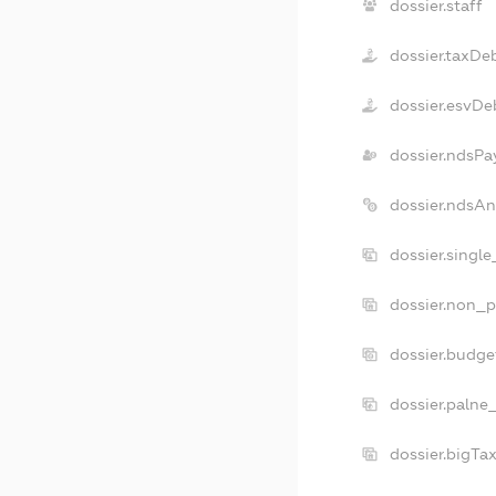
dossier.staff
dossier.taxDe
dossier.esvDe
dossier.ndsPa
dossier.ndsAn
dossier.singl
dossier.non_p
dossier.budge
dossier.palne
dossier.bigTa