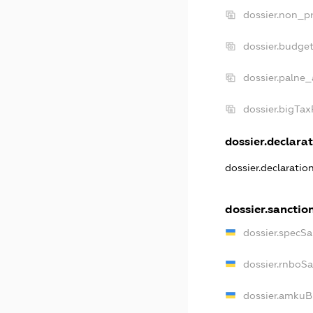
dossier.non_pr
dossier.budge
dossier.palne_
dossier.bigTa
dossier.declarat
dossier.declaratio
dossier.sanctio
dossier.specSa
dossier.rnboS
dossier.amkuB