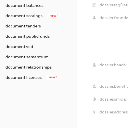
dossier.regDat
document.balances
document.scorings
new!
dossier.found
document.tenders
document.publicfunds
document.ved
document.semantrum
dossier.heads:
document.relationships
document.licenses
new!
dossier.benefic
dossier.smida:
dossier.address