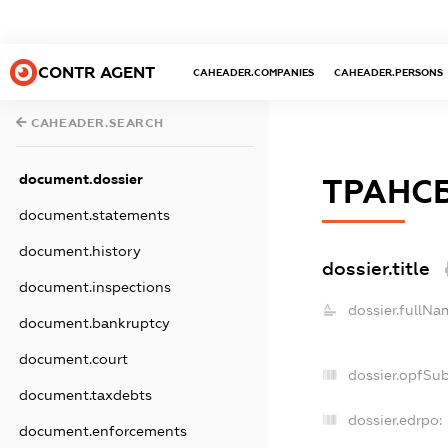
CONTR AGENT
CAHEADER.COMPANIES
CAHEADER.PERSONS
CAHEADER.SEARCH
document.dossier
ТРАНС
document.statements
document.history
dossier.title
document.inspections
dossier.fullNa
document.bankruptcy
document.court
dossier.opfSu
document.taxdebts
dossier.edrpo:
document.enforcements