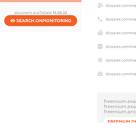
dossier.comme
document.dueToDate
15.02.22
dossier.comme
SEARCH.ONMONITORING
dossier.commer
dossier.commer
dossier.commer
dossier.commer
freemium.exa
freemium.ex
freemium.an
FREEMIUM.D