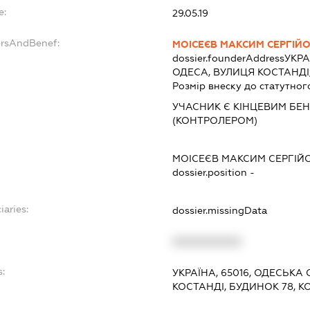
e:
29.05.19
ersAndBenef:
МОІСЕЄВ МАКСИМ СЕРГІЙ
dossier.founderAddress
УКРА
ОДЕСА, ВУЛИЦЯ КОСТАНДІ,
Розмір внеску до статутног
УЧАСНИК Є КІНЦЕВИМ БЕ
(КОНТРОЛЕРОМ)
МОІСЕЄВ МАКСИМ СЕРГІЙ
dossier.position -
iaries:
dossier.missingData
XXXXXXXXXX
:
УКРАЇНА, 65016, ОДЕСЬКА 
КОСТАНДІ, БУДИНОК 78, КО