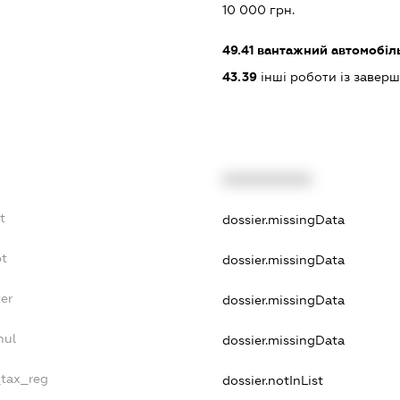
10 000 грн.
49.41
вантажний автомобіл
43.39
інші роботи із завер
XXXXXXXXXX
t
dossier.missingData
bt
dossier.missingData
er
dossier.missingData
nul
dossier.missingData
_tax_reg
dossier.notInList