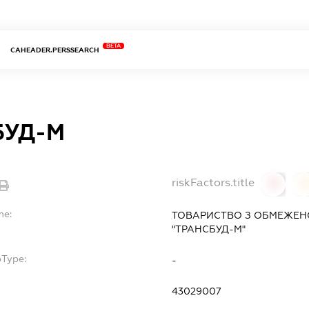
BETA
CAHEADER.PERSSEARCH
БУД-М
riskFactors.title
0
0
me:
ТОВАРИСТВО З ОБМЕЖЕН
"ТРАНСБУД-М"
bType:
-
43029007