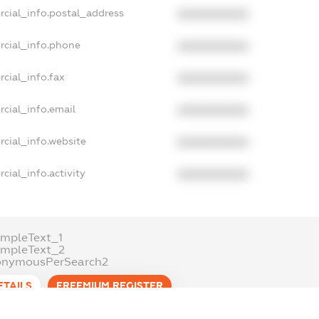
rcial_info.postal_address
XXXXXXXXXX
rcial_info.phone
XXXXXXXXXX
cial_info.fax
XXXXXXXXXX
cial_info.email
XXXXXXXXXX
cial_info.website
XXXXXXXXXX
cial_info.activity
XXXXXXXXXX
mpleText_1
ampleText_2
onymousPerSearch2
ETAILS
FREEMIUM.REGISTER