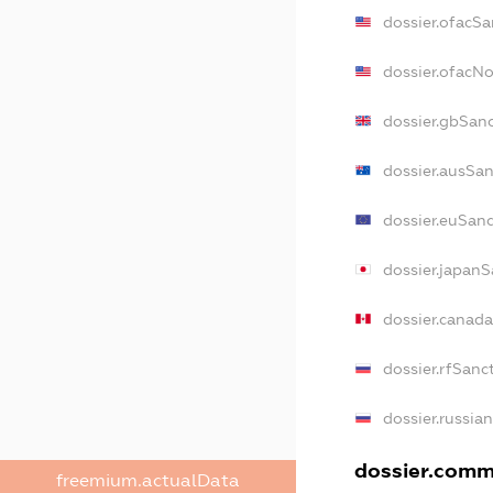
dossier.ofacSa
dossier.ofacN
dossier.gbSan
dossier.ausSan
dossier.euSanc
dossier.japanS
dossier.canad
dossier.rfSanc
dossier.russia
dossier.comme
freemium.actualData