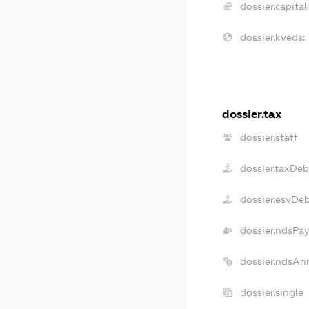
dossier.capital:
dossier.kveds:
dossier.tax
dossier.staff
dossier.taxDeb
dossier.esvDe
dossier.ndsPay
dossier.ndsAn
dossier.single