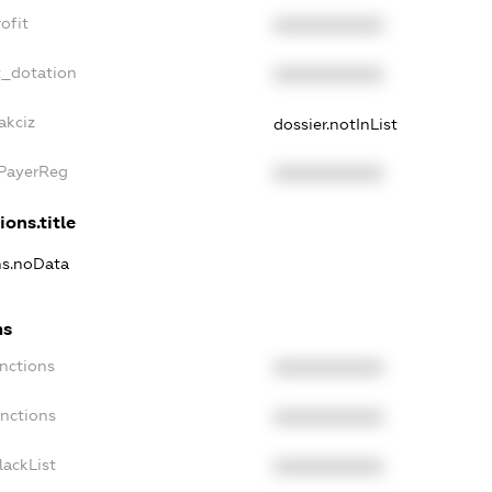
ofit
XXXXXXXXXX
t_dotation
XXXXXXXXXX
akciz
dossier.notInList
xPayerReg
XXXXXXXXXX
ions.title
ns.noData
ns
nctions
XXXXXXXXXX
anctions
XXXXXXXXXX
lackList
XXXXXXXXXX