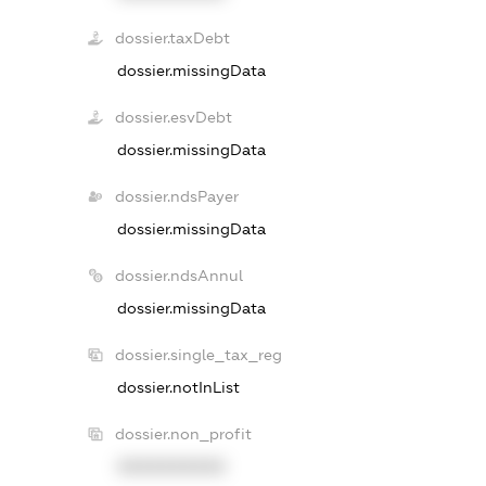
dossier.taxDebt
dossier.missingData
dossier.esvDebt
dossier.missingData
dossier.ndsPayer
dossier.missingData
dossier.ndsAnnul
dossier.missingData
dossier.single_tax_reg
dossier.notInList
dossier.non_profit
XXXXXXXXXX