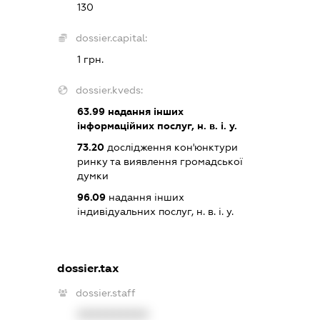
130
dossier.capital:
1 грн.
dossier.kveds:
63.99
надання інших
інформаційних послуг, н. в. і. у.
73.20
дослідження кон'юнктури
ринку та виявлення громадської
думки
96.09
надання інших
індивідуальних послуг, н. в. і. у.
dossier.tax
dossier.staff
XXXXXXXXXX