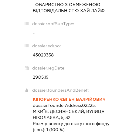
ТОВАРИСТВО З ОБМЕЖЕНОЮ
ВІДПОВІДАЛЬНІСТЮ
ХАЙ ЛАЙФ
dossier.opfSubType:
-
dossier.edrpo:
43029358
dossier.regDate:
29.05.19
dossier.foundersAndBenef:
КІПОРЕНКО ЄВГЕН ВАЛРІЙОВИЧ
dossier.founderAddress
02225,
М.КИЇВ, ДЕСНЯНСЬКИЙ, ВУЛИЦЯ
НІКОЛАЄВА, 5, 32
Розмір внеску до статутного фонду
(грн.):
1
(100 %)