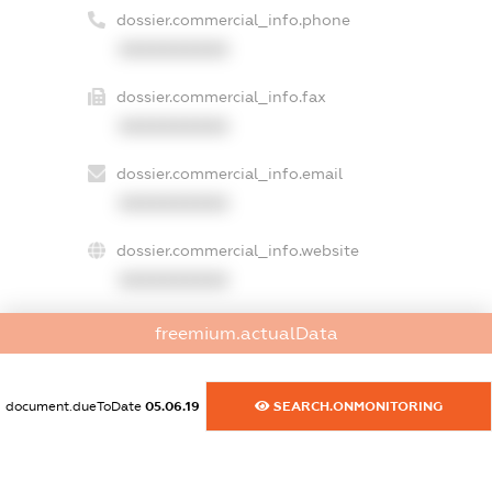
dossier.commercial_info.phone
XXXXXXXXXX
dossier.commercial_info.fax
XXXXXXXXXX
dossier.commercial_info.email
XXXXXXXXXX
dossier.commercial_info.website
XXXXXXXXXX
dossier.commercial_info.activity
freemium.actualData
XXXXXXXXXX
document.dueToDate
05.06.19
SEARCH.ONMONITORING
freemium.exampleText_1
freemium.exampleText_2
freemium.anonymousPerSearch2