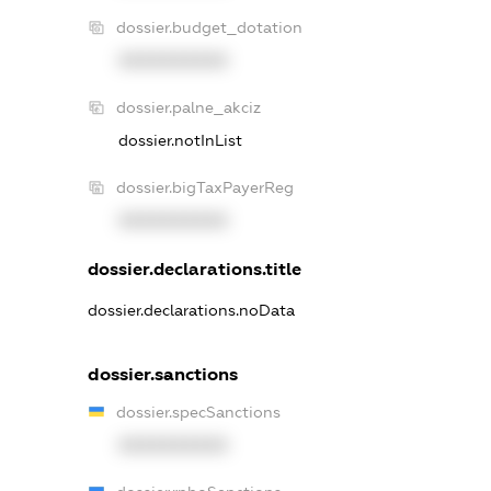
dossier.budget_dotation
XXXXXXXXXX
dossier.palne_akciz
dossier.notInList
dossier.bigTaxPayerReg
XXXXXXXXXX
dossier.declarations.title
dossier.declarations.noData
dossier.sanctions
dossier.specSanctions
XXXXXXXXXX