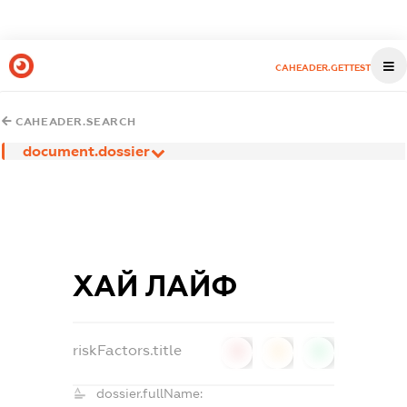
CAHEADER.GETTEST
CAHEADER.SEARCH
document.dossier
ХАЙ ЛАЙФ
riskFactors.title
0
0
0
dossier.fullName: