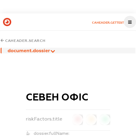
CAHEADER.GETTEST
CAHEADER.SEARCH
document.dossier
СЕВЕН ОФІС
riskFactors.title
0
0
0
dossier.fullName: