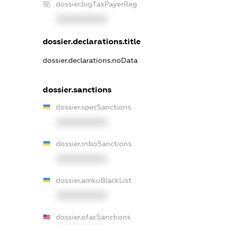
dossier.bigTaxPayerReg
XXXXXXXXXX
dossier.declarations.title
dossier.declarations.noData
dossier.sanctions
dossier.specSanctions
XXXXXXXXXX
dossier.rnboSanctions
XXXXXXXXXX
dossier.amkuBlackList
XXXXXXXXXX
dossier.ofacSanctions