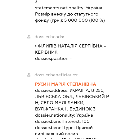
3
statements.nationality:
Україна
Розмір внеску до статутного
фонду (грн.):
5 000 000
(100 %)
dossier.heads:
ФИЛИПІВ НАТАЛІЯ СЕРГІЇВНА
-
КЕРІВНИК
dossier.position -
dossier.beneficiaries:
РУСИН МАРІЯ СТЕПАНІВНА
dossier.address:
УКРАЇНА, 81250,
ЛЬВІВСЬКА ОБЛ., ЛЬВІВСЬКИЙ Р-
Н, СЕЛО МАЛІ ЛАНКИ,
ВУЛ.ФРАНКА І., БУДИНОК 3
dossier.nationality:
Україна
dossier.benefInterest:
100
dossier.benefType:
Прямий
вирішальний вплив