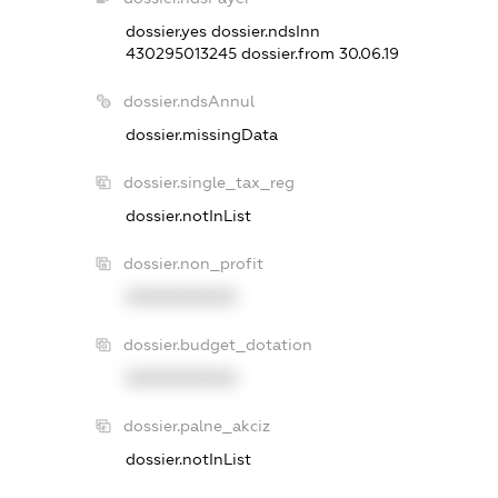
dossier.yes
dossier.ndsInn
430295013245
dossier.from 30.06.19
dossier.ndsAnnul
dossier.missingData
dossier.single_tax_reg
dossier.notInList
dossier.non_profit
XXXXXXXXXX
dossier.budget_dotation
XXXXXXXXXX
dossier.palne_akciz
dossier.notInList