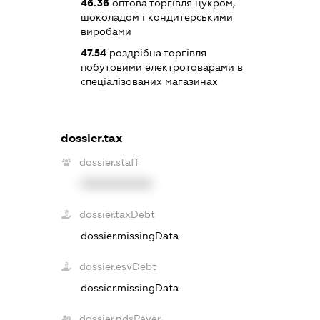
46.36
оптова торгівля цукром,
шоколадом і кондитерськими
виробами
47.54
роздрібна торгівля
побутовими електротоварами в
спеціалізованих магазинах
dossier.tax
dossier.staff
XXXXXXXXXX
dossier.taxDebt
dossier.missingData
dossier.esvDebt
dossier.missingData
dossier.ndsPayer