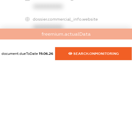
XXXXXXXXXX
dossier.commercial_info.website
XXXXXXXXXX
freemium.actualData
dossier.commercial_info.activity
XXXXXXXXXX
document.dueToDate
19.06.26
SEARCH.ONMONITORING
freemium.exampleText_1
freemium.exampleText_2
freemium.anonymousPerSearch2
FREEMIUM.DETAILS
FREEMIUM.REGISTER