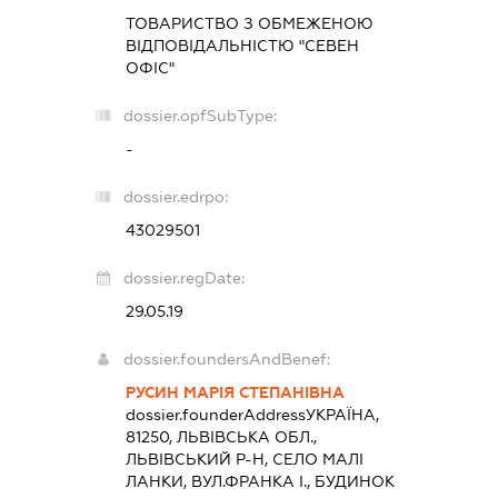
ТОВАРИСТВО З ОБМЕЖЕНОЮ
ВІДПОВІДАЛЬНІСТЮ "СЕВЕН
ОФІС"
dossier.opfSubType:
-
dossier.edrpo:
43029501
dossier.regDate:
29.05.19
dossier.foundersAndBenef:
РУСИН МАРІЯ СТЕПАНІВНА
dossier.founderAddress
УКРАЇНА,
81250, ЛЬВІВСЬКА ОБЛ.,
ЛЬВІВСЬКИЙ Р-Н, СЕЛО МАЛІ
ЛАНКИ, ВУЛ.ФРАНКА І., БУДИНОК