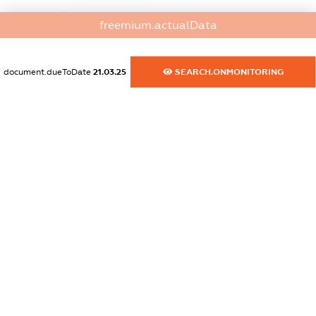
dossier.commercial_info.website
freemium.actualData
XXXXXXXXXX
dossier.commercial_info.activity
document.dueToDate
21.03.25
SEARCH.ONMONITORING
XXXXXXXXXX
freemium.exampleText_1
freemium.exampleText_2
freemium.anonymousPerSearch2
FREEMIUM.DETAILS
FREEMIUM.REGISTER