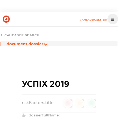
CAHEADER.GETTEST
CAHEADER.SEARCH
document.dossier
УСПІХ 2019
riskFactors.title
0
0
0
dossier.fullName: