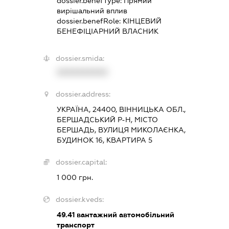
dossier.benefType:
Прямий
вирішальний вплив
dossier.benefRole:
КІНЦЕВИЙ
БЕНЕФІЦІАРНИЙ ВЛАСНИК
dossier.smida:
XXXXXXXXXX
dossier.address:
УКРАЇНА, 24400, ВІННИЦЬКА ОБЛ.,
БЕРШАДСЬКИЙ Р-Н, МІСТО
БЕРШАДЬ, ВУЛИЦЯ МИКОЛАЄНКА,
БУДИНОК 16, КВАРТИРА 5
dossier.capital:
1 000 грн.
dossier.kveds:
49.41
вантажний автомобільний
транспорт