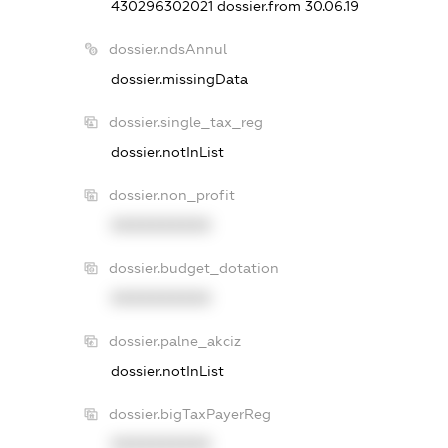
430296302021
dossier.from 30.06.19
dossier.ndsAnnul
dossier.missingData
dossier.single_tax_reg
dossier.notInList
dossier.non_profit
XXXXXXXXXX
dossier.budget_dotation
XXXXXXXXXX
dossier.palne_akciz
dossier.notInList
dossier.bigTaxPayerReg
XXXXXXXXXX