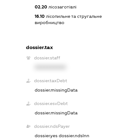
02.20
лісозаготівлі
16.10
лісопильне та стругальне
виробництво
dossier.tax
dossier.staff
XXXXXXXXXX
dossier.taxDebt
dossier.missingData
dossier.esvDebt
dossier.missingData
dossier.ndsPayer
dossier.yes
dossier.ndsInn