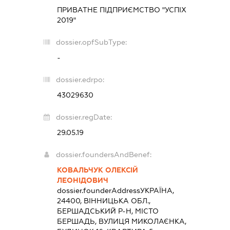
ПРИВАТНЕ ПІДПРИЄМСТВО "УСПІХ
2019"
dossier.opfSubType:
-
dossier.edrpo:
43029630
dossier.regDate:
29.05.19
dossier.foundersAndBenef:
КОВАЛЬЧУК ОЛЕКСІЙ
ЛЕОНІДОВИЧ
dossier.founderAddress
УКРАЇНА,
24400, ВІННИЦЬКА ОБЛ.,
БЕРШАДСЬКИЙ Р-Н, МІСТО
БЕРШАДЬ, ВУЛИЦЯ МИКОЛАЄНКА,