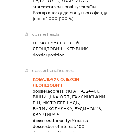
БУДИНОК 16, КВАРТИРА 5
statements.nationality:
Україна
Розмір внеску до статутного фонду
(грн.):
1 000
(100 %)
dossier.heads:
КОВАЛЬЧУК ОЛЕКСІЙ
ЛЕОНІДОВИЧ
-
КЕРІВНИК
dossier.position -
dossier.beneficiaries:
КОВАЛЬЧУК ОЛЕКСІЙ
ЛЕОНІДОВИЧ
dossier.address:
УКРАЇНА, 24400,
ВІННИЦЬКА ОБЛ., ГАЙСИНСЬКИЙ
Р-Н, МІСТО БЕРШАДЬ,
ВУЛ.МИКОЛАЄНКА, БУДИНОК 16,
КВАРТИРА 5
dossier.nationality:
Україна
dossier.benefInterest:
100