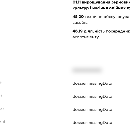
01.11
вирощування зернових 
культур і насіння олійних 
45.20
технічне обслуговува
засобів
46.19
діяльність посередник
асортименту
XXXXXXXXXX
t
dossier.missingData
bt
dossier.missingData
yer
dossier.missingData
nul
dossier.missingData