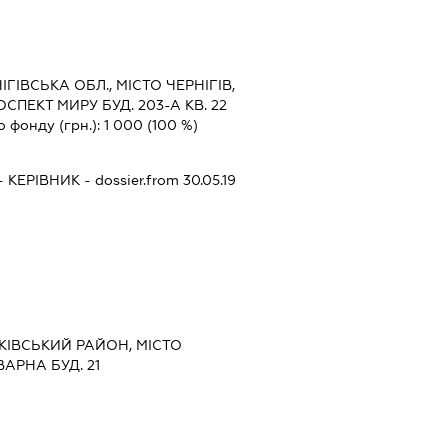
ІГІВСЬКА ОБЛ., МІСТО ЧЕРНІГІВ,
ПЕКТ МИРУ БУД. 203-А КВ. 22
о фонду (грн.):
1 000
(100 %)
-
КЕРІВНИК
- dossier.from 30.05.19
ЮКІВСЬКИЙ РАЙОН, МІСТО
АРНА БУД. 21