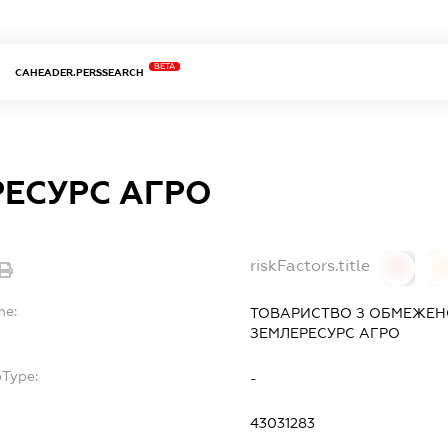
BETA
CAHEADER.PERSSEARCH
РЕСУРС АГРО
riskFactors.title
0
0
me:
ТОВАРИСТВО З ОБМЕЖЕН
ЗЕМЛЕРЕСУРС АГРО
bType:
-
43031283