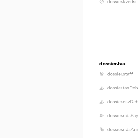
dossier.kveds:
dossier.tax
dossier.staff
dossier.taxDeb
dossier.esvDe
dossier.ndsPa
dossier.ndsAn