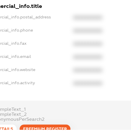
rcial_info.title
rcial_info.postal_address
XXXXXXXXXX
rcial_info.phone
XXXXXXXXXX
cial_info.fax
XXXXXXXXXX
cial_info.email
XXXXXXXXXX
rcial_info.website
XXXXXXXXXX
cial_info.activity
XXXXXXXXXX
ampleText_1
ampleText_2
onymousPerSearch2
ETAILS
FREEMIUM.REGISTER