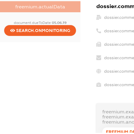
dossier.comme
freemium.actualData
dossier.comme
document.dueToDate
05.06.19
SEARCH.ONMONITORING
dossier.comme
dossier.commer
dossier.commer
dossier.comme
dossier.commer
freemium.ex
freemium.ex
freemium.an
FREEMIUM.D