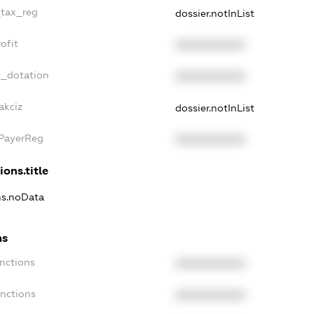
_tax_reg
dossier.notInList
ofit
XXXXXXXXXX
t_dotation
XXXXXXXXXX
akciz
dossier.notInList
xPayerReg
XXXXXXXXXX
ions.title
ons.noData
ns
anctions
XXXXXXXXXX
anctions
XXXXXXXXXX