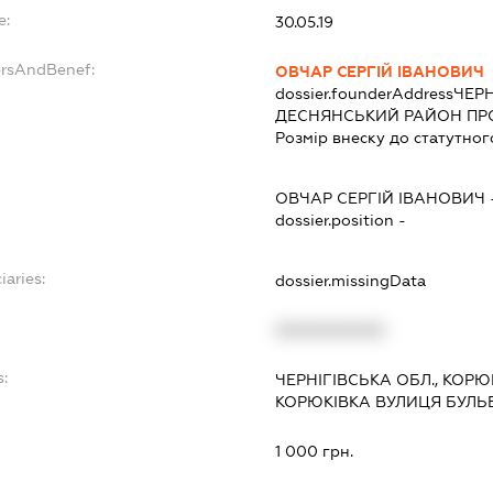
e:
30.05.19
ersAndBenef:
ОВЧАР СЕРГІЙ ІВАНОВИЧ
dossier.founderAddress
ЧЕРН
ДЕСНЯНСЬКИЙ РАЙОН ПРОС
Розмір внеску до статутног
ОВЧАР СЕРГІЙ ІВАНОВИЧ
dossier.position -
iaries:
dossier.missingData
XXXXXXXXXX
s:
ЧЕРНІГІВСЬКА ОБЛ., КОР
КОРЮКІВКА ВУЛИЦЯ БУЛЬВ
:
1 000 грн.