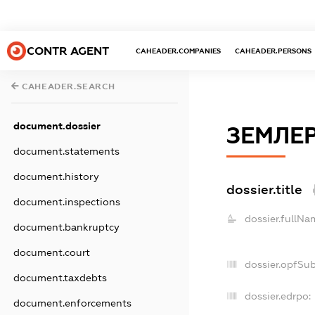
CONTR AGENT
CAHEADER.COMPANIES
CAHEADER.PERSONS
CAHEADER.SEARCH
document.dossier
ЗЕМЛЕ
document.statements
document.history
dossier.title
document.inspections
dossier.fullNa
document.bankruptcy
document.court
dossier.opfSu
document.taxdebts
dossier.edrpo:
document.enforcements