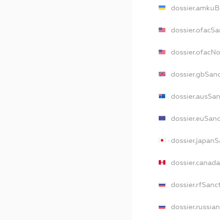
dossier.amkuB
dossier.ofacSa
dossier.ofacN
dossier.gbSan
dossier.ausSa
dossier.euSan
dossier.japan
dossier.canad
dossier.rfSanc
dossier.russia