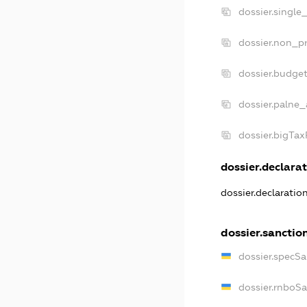
dossier.single
dossier.non_pr
dossier.budge
dossier.palne_
dossier.bigTa
dossier.declarat
dossier.declarati
dossier.sanctio
dossier.specS
dossier.rnboS