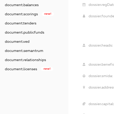
dossier.regDat
document.balances
document.scorings
new!
dossier.found
document.tenders
document.publicfunds
document.ved
dossier.heads:
document.semantrum
document.relationships
dossier.benefic
document.licenses
new!
dossier.smida:
dossier.addres
dossier.capital