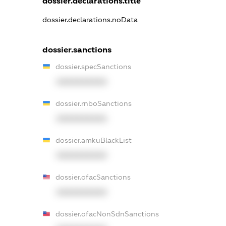
dossier.declarations.title
dossier.declarations.noData
dossier.sanctions
dossier.specSanctions
XXXXXXXXXX
dossier.rnboSanctions
XXXXXXXXXX
dossier.amkuBlackList
XXXXXXXXXX
dossier.ofacSanctions
XXXXXXXXXX
dossier.ofacNonSdnSanctions