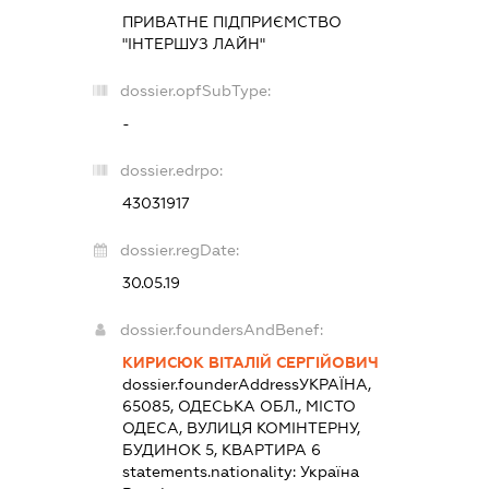
ПРИВАТНЕ ПІДПРИЄМСТВО
"ІНТЕРШУЗ ЛАЙН"
dossier.opfSubType:
-
dossier.edrpo:
43031917
dossier.regDate:
30.05.19
dossier.foundersAndBenef:
КИРИСЮК ВІТАЛІЙ СЕРГІЙОВИЧ
dossier.founderAddress
УКРАЇНА,
65085, ОДЕСЬКА ОБЛ., МІСТО
ОДЕСА, ВУЛИЦЯ КОМІНТЕРНУ,
БУДИНОК 5, КВАРТИРА 6
statements.nationality:
Україна