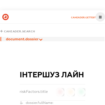
CAHEADER.GETTEST
CAHEADER.SEARCH
document.dossier
ІНТЕРШУЗ ЛАЙН
riskFactors.title
0
0
0
dossier.fullName: