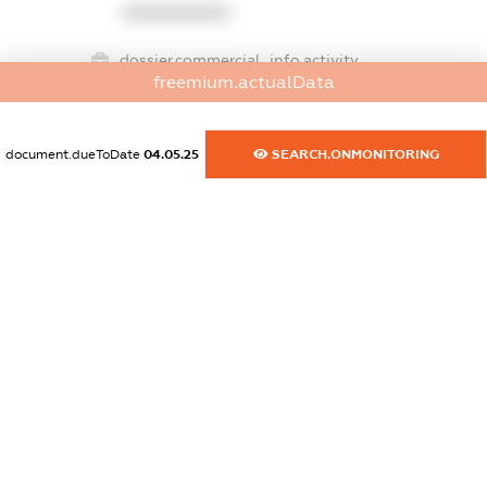
XXXXXXXXXX
dossier.commercial_info.activity
freemium.actualData
XXXXXXXXXX
document.dueToDate
04.05.25
SEARCH.ONMONITORING
freemium.exampleText_1
freemium.exampleText_2
freemium.anonymousPerSearch2
FREEMIUM.DETAILS
FREEMIUM.REGISTER