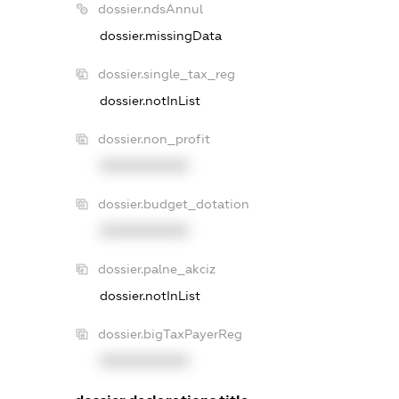
dossier.ndsAnnul
dossier.missingData
dossier.single_tax_reg
dossier.notInList
dossier.non_profit
XXXXXXXXXX
dossier.budget_dotation
XXXXXXXXXX
dossier.palne_akciz
dossier.notInList
dossier.bigTaxPayerReg
XXXXXXXXXX