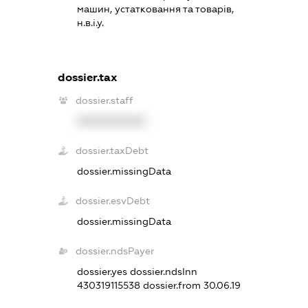
машин, устатковання та товарів,
н.в.і.у.
dossier.tax
dossier.staff
XXXXXXXXXX
dossier.taxDebt
dossier.missingData
dossier.esvDebt
dossier.missingData
dossier.ndsPayer
dossier.yes
dossier.ndsInn
430319115538
dossier.from 30.06.19