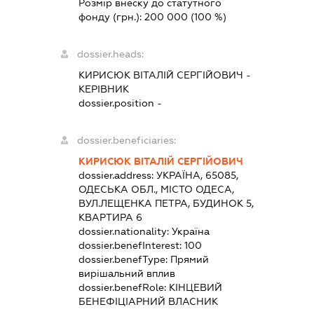
Розмір внеску до статутного
фонду (грн.):
200 000
(100 %)
dossier.heads:
КИРИСЮК ВІТАЛІЙ СЕРГІЙОВИЧ
-
КЕРІВНИК
dossier.position -
dossier.beneficiaries:
КИРИСЮК ВІТАЛІЙ СЕРГІЙОВИЧ
dossier.address:
УКРАЇНА, 65085,
ОДЕСЬКА ОБЛ., МІСТО ОДЕСА,
ВУЛ.ЛЕЩЕНКА ПЕТРА, БУДИНОК 5,
КВАРТИРА 6
dossier.nationality:
Україна
dossier.benefInterest:
100
dossier.benefType:
Прямий
вирішальний вплив
dossier.benefRole:
КІНЦЕВИЙ
БЕНЕФІЦІАРНИЙ ВЛАСНИК