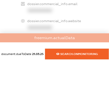
dossier.commercial_info.email
XXXXXXXXXX
dossier.commercial_info.website
XXXXXXXXXX
freemium.actualData
dossier.commercial_info.activity
XXXXXXXXXX
document.dueToDate
21.03.25
SEARCH.ONMONITORING
freemium.exampleText_1
freemium.exampleText_2
freemium.anonymousPerSearch2
FREEMIUM.DETAILS
FREEMIUM.REGISTER