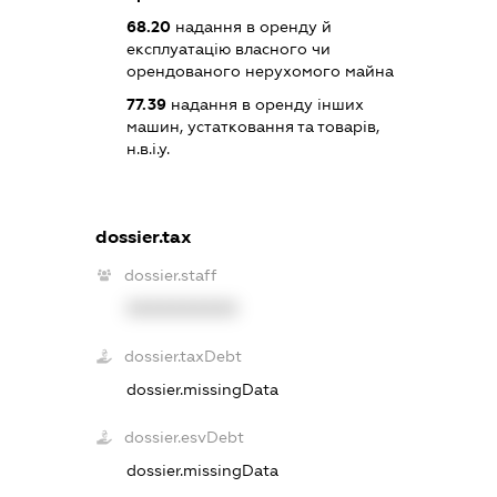
68.20
надання в оренду й
експлуатацію власного чи
орендованого нерухомого майна
77.39
надання в оренду інших
машин, устатковання та товарів,
н.в.і.у.
dossier.tax
dossier.staff
XXXXXXXXXX
dossier.taxDebt
dossier.missingData
dossier.esvDebt
dossier.missingData