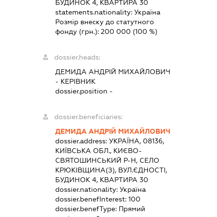
БУДИНОК 4, КВАРТИРА 30
statements.nationality:
Україна
Розмір внеску до статутного
фонду (грн.):
200 000
(100 %)
dossier.heads:
ДЕМИДА АНДРІЙ МИХАЙЛОВИЧ
-
КЕРІВНИК
dossier.position -
dossier.beneficiaries:
ДЕМИДА АНДРІЙ МИХАЙЛОВИЧ
dossier.address:
УКРАЇНА, 08136,
КИЇВСЬКА ОБЛ., КИЄВО-
СВЯТОШИНСЬКИЙ Р-Н, СЕЛО
КРЮКІВЩИНА(З), ВУЛ.ЄДНОСТІ,
БУДИНОК 4, КВАРТИРА 30
dossier.nationality:
Україна
dossier.benefInterest:
100
dossier.benefType:
Прямий