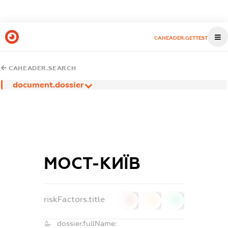
CAHEADER.GETTEST
CAHEADER.SEARCH
document.dossier
МОСТ-КИЇВ
riskFactors.title
0
0
0
dossier.fullName: