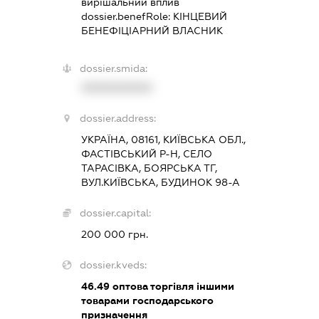
вирішальний вплив
dossier.benefRole:
КІНЦЕВИЙ
БЕНЕФІЦІАРНИЙ ВЛАСНИК
dossier.smida:
XXXXXXXXXX
dossier.address:
УКРАЇНА, 08161, КИЇВСЬКА ОБЛ.,
ФАСТІВСЬКИЙ Р-Н, СЕЛО
ТАРАСІВКА, БОЯРСЬКА ТГ,
ВУЛ.КИЇВСЬКА, БУДИНОК 98-А
dossier.capital:
200 000 грн.
dossier.kveds:
46.49
оптова торгівля іншими
товарами господарського
призначення