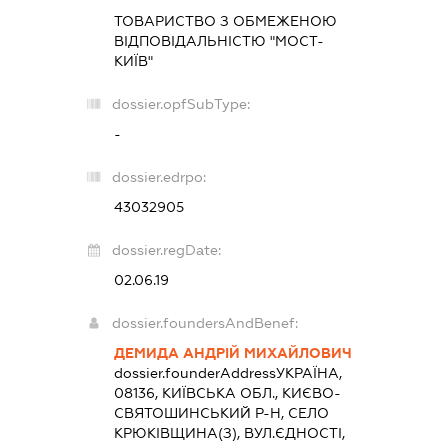
ТОВАРИСТВО З ОБМЕЖЕНОЮ
ВІДПОВІДАЛЬНІСТЮ "МОСТ-
КИЇВ"
dossier.opfSubType:
-
dossier.edrpo:
43032905
dossier.regDate:
02.06.19
dossier.foundersAndBenef:
ДЕМИДА АНДРІЙ МИХАЙЛОВИЧ
dossier.founderAddress
УКРАЇНА,
08136, КИЇВСЬКА ОБЛ., КИЄВО-
СВЯТОШИНСЬКИЙ Р-Н, СЕЛО
КРЮКІВЩИНА(З), ВУЛ.ЄДНОСТІ,