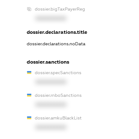
dossier.bigTaxPayerReg
XXXXXXXXXX
dossier.declarations.title
dossier.declarations.noData
dossier.sanctions
dossier.specSanctions
XXXXXXXXXX
dossier.rnboSanctions
XXXXXXXXXX
dossier.amkuBlackList
XXXXXXXXXX