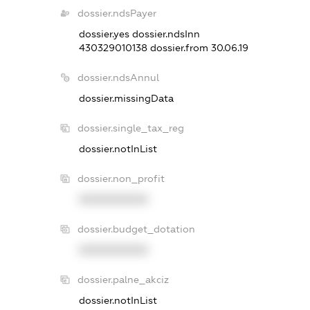
dossier.ndsPayer
dossier.yes
dossier.ndsInn
430329010138
dossier.from 30.06.19
dossier.ndsAnnul
dossier.missingData
dossier.single_tax_reg
dossier.notInList
dossier.non_profit
XXXXXXXXXX
dossier.budget_dotation
XXXXXXXXXX
dossier.palne_akciz
dossier.notInList