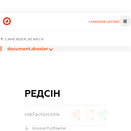
CAHEADER.GETTEST
CAHEADER.SEARCH
document.dossier
РЕДСІН
riskFactors.title
0
0
0
dossier.fullName: