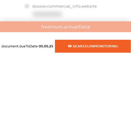
dossier.commercial_info.website
XXXXXXXXXX
dossier.commercial_info.activity
freemium.actualData
XXXXXXXXXX
document.dueToDate
05.05.25
SEARCH.ONMONITORING
freemium.exampleText_1
freemium.exampleText_2
freemium.anonymousPerSearch2
FREEMIUM.DETAILS
FREEMIUM.REGISTER