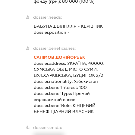
фонду (грн.):
80 000
(100 %)
dossier.heads:
БАБУНАШВІЛІ ІЛЛЯ
-
КЕРІВНИК
dossier.position -
dossier.beneficiaries:
САЛІМОВ ДОНІЙОРБЕК
dossier.address:
УКРАЇНА, 40000,
СУМСЬКА ОБЛ., МІСТО СУМИ,
ВУЛ.ХАРКІВСЬКА, БУДИНОК 2/2
dossier.nationality:
Узбекистан
dossier.benefInterest:
100
dossier.benefType:
Прямий
вирішальний вплив
dossier.benefRole:
КІНЦЕВИЙ
БЕНЕФІЦІАРНИЙ ВЛАСНИК
dossier.smida: