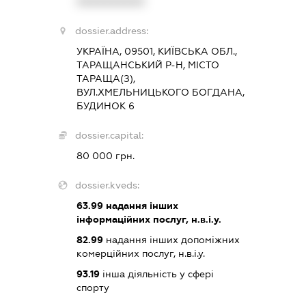
XXXXXXXXXX
dossier.address:
УКРАЇНА, 09501, КИЇВСЬКА ОБЛ.,
ТАРАЩАНСЬКИЙ Р-Н, МІСТО
ТАРАЩА(З),
ВУЛ.ХМЕЛЬНИЦЬКОГО БОГДАНА,
БУДИНОК 6
dossier.capital:
80 000 грн.
dossier.kveds:
63.99
надання інших
інформаційних послуг, н.в.і.у.
82.99
надання інших допоміжних
комерційних послуг, н.в.і.у.
93.19
інша діяльність у сфері
спорту