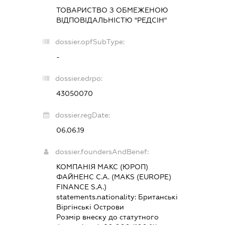
ТОВАРИСТВО З ОБМЕЖЕНОЮ
ВІДПОВІДАЛЬНІСТЮ "РЕДСІН"
dossier.opfSubType:
-
dossier.edrpo:
43050070
dossier.regDate:
06.06.19
dossier.foundersAndBenef:
КОМПАНІЯ МАКС (ЮРОП)
ФАЙНЕНС С.А. (MAKS (EUROPE)
FINANCE S.A.)
statements.nationality:
Британські
Віргінські Острови
Розмір внеску до статутного