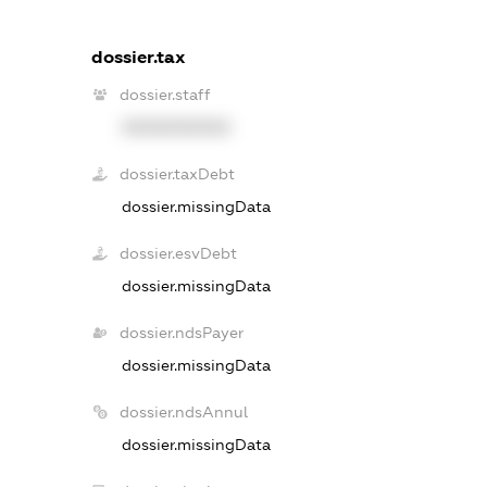
dossier.tax
dossier.staff
XXXXXXXXXX
dossier.taxDebt
dossier.missingData
dossier.esvDebt
dossier.missingData
dossier.ndsPayer
dossier.missingData
dossier.ndsAnnul
dossier.missingData