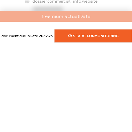
dossier.commercial_info.website
XXXXXXXXXX
freemium.actualData
dossier.commercial_info.activity
XXXXXXXXXX
document.dueToDate
20.12.23
SEARCH.ONMONITORING
freemium.exampleText_1
freemium.exampleText_2
freemium.anonymousPerSearch2
FREEMIUM.DETAILS
FREEMIUM.REGISTER