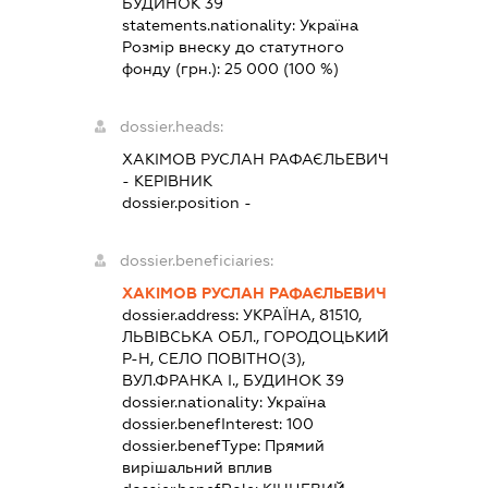
БУДИНОК 39
statements.nationality:
Україна
Розмір внеску до статутного
фонду (грн.):
25 000
(100 %)
dossier.heads:
ХАКІМОВ РУСЛАН РАФАЄЛЬЕВИЧ
-
КЕРІВНИК
dossier.position -
dossier.beneficiaries:
ХАКІМОВ РУСЛАН РАФАЄЛЬЕВИЧ
dossier.address:
УКРАЇНА, 81510,
ЛЬВІВСЬКА ОБЛ., ГОРОДОЦЬКИЙ
Р-Н, СЕЛО ПОВІТНО(З),
ВУЛ.ФРАНКА І., БУДИНОК 39
dossier.nationality:
Україна
dossier.benefInterest:
100
dossier.benefType:
Прямий
вирішальний вплив