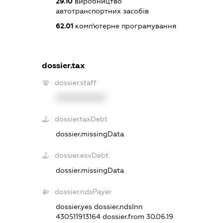
29.10
виробництво
автотранспортних засобів
62.01
комп'ютерне програмування
dossier.tax
dossier.staff
XXXXXXXXXX
dossier.taxDebt
dossier.missingData
dossier.esvDebt
dossier.missingData
dossier.ndsPayer
dossier.yes
dossier.ndsInn
430511913164
dossier.from 30.06.19