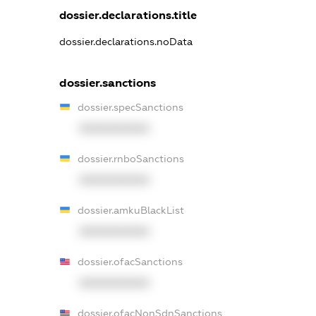
dossier.declarations.title
dossier.declarations.noData
dossier.sanctions
dossier.specSanctions
XXXXXXXXXX
dossier.rnboSanctions
XXXXXXXXXX
dossier.amkuBlackList
XXXXXXXXXX
dossier.ofacSanctions
XXXXXXXXXX
dossier.ofacNonSdnSanctions