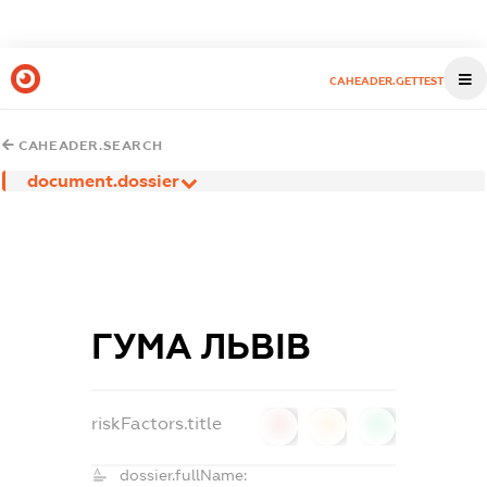
CAHEADER.GETTEST
CAHEADER.SEARCH
document.dossier
ГУМА ЛЬВІВ
riskFactors.title
0
0
0
dossier.fullName: