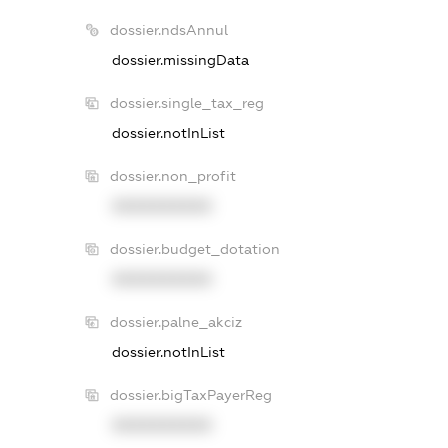
dossier.ndsAnnul
dossier.missingData
dossier.single_tax_reg
dossier.notInList
dossier.non_profit
XXXXXXXXXX
dossier.budget_dotation
XXXXXXXXXX
dossier.palne_akciz
dossier.notInList
dossier.bigTaxPayerReg
XXXXXXXXXX