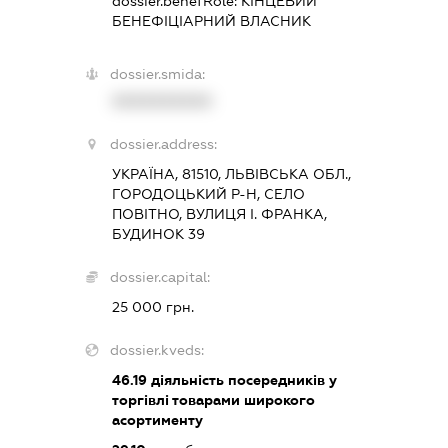
dossier.benefRole:
КІНЦЕВИЙ
БЕНЕФІЦІАРНИЙ ВЛАСНИК
dossier.smida:
XXXXXXXXXX
dossier.address:
УКРАЇНА, 81510, ЛЬВІВСЬКА ОБЛ.,
ГОРОДОЦЬКИЙ Р-Н, СЕЛО
ПОВІТНО, ВУЛИЦЯ І. ФРАНКА,
БУДИНОК 39
dossier.capital:
25 000 грн.
dossier.kveds:
46.19
діяльність посередників у
торгівлі товарами широкого
асортименту