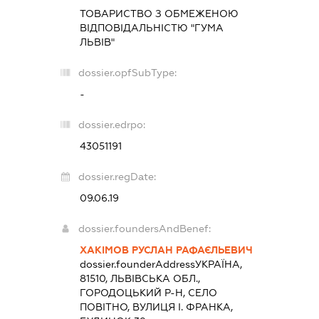
ТОВАРИСТВО З ОБМЕЖЕНОЮ
ВІДПОВІДАЛЬНІСТЮ "ГУМА
ЛЬВІВ"
dossier.opfSubType:
-
dossier.edrpo:
43051191
dossier.regDate:
09.06.19
dossier.foundersAndBenef:
ХАКІМОВ РУСЛАН РАФАЄЛЬЕВИЧ
dossier.founderAddress
УКРАЇНА,
81510, ЛЬВІВСЬКА ОБЛ.,
ГОРОДОЦЬКИЙ Р-Н, СЕЛО
ПОВІТНО, ВУЛИЦЯ І. ФРАНКА,