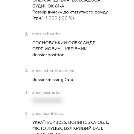
БУДИНОК 81-А
Розмір внеску до статутного фонду
(грн.):
1 000
(100 %)
dossier.heads:
СОСНОВСЬКИЙ ОЛЕКСАНДР
СЕРГІЙОВИЧ
-
КЕРІВНИК
dossier.position -
dossier.beneficiaries:
dossier.missingData
dossier.smida:
XXXXXXXXXX
dossier.address:
УКРАЇНА, 43025, ВОЛИНСЬКА ОБЛ.,
МІСТО ЛУЦЬК, ВУЛ.КРИВИЙ ВАЛ,