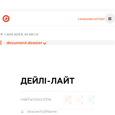
CAHEADER.GETTEST
CAHEADER.SEARCH
document.dossier
ДЕЙЛІ-ЛАЙТ
riskFactors.title
0
0
0
dossier.fullName: