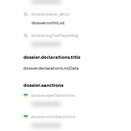
XXXXXXXXXX
dossier.palne_akciz
dossier.notInList
dossier.bigTaxPayerReg
XXXXXXXXXX
dossier.declarations.title
dossier.declarations.noData
dossier.sanctions
dossier.specSanctions
XXXXXXXXXX
dossier.rnboSanctions
XXXXXXXXXX