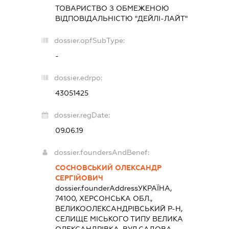
ТОВАРИСТВО З ОБМЕЖЕНОЮ
ВІДПОВІДАЛЬНІСТЮ "ДЕЙЛІ-ЛАЙТ"
dossier.opfSubType:
-
dossier.edrpo:
43051425
dossier.regDate:
09.06.19
dossier.foundersAndBenef:
СОСНОВСЬКИЙ ОЛЕКСАНДР
СЕРГІЙОВИЧ
dossier.founderAddress
УКРАЇНА,
74100, ХЕРСОНСЬКА ОБЛ.,
ВЕЛИКООЛЕКСАНДРІВСЬКИЙ Р-Н,
СЕЛИЩЕ МІСЬКОГО ТИПУ ВЕЛИКА
ОЛЕКСАНДРІВКА, ВУЛ.САДОВА,