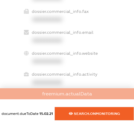
dossier.commercial_info.fax
XXXXXXXXXX
dossier.commercial_info.email
XXXXXXXXXX
dossier.commercial_info.website
XXXXXXXXXX
dossier.commercial_info.activity
XXXXXXXXXX
freemium.actualData
freemium.exampleText_1
freemium.exampleText_2
document.dueToDate
15.02.21
SEARCH.ONMONITORING
freemium.anonymousPerSearch2
FREEMIUM.DETAILS