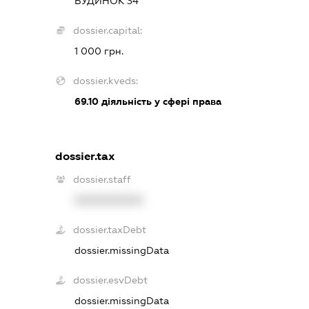
БУДИНОК 34
dossier.capital:
1 000 грн.
dossier.kveds:
69.10
діяльність у сфері права
dossier.tax
dossier.staff
XXXXXXXXXX
dossier.taxDebt
dossier.missingData
dossier.esvDebt
dossier.missingData