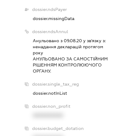
dossier.ndsPayer
dossier.missingData
dossier.ndsAnnul
Анульовано з 09.08.20 у зв'язку з:
ненадання декларацiй протягом
року
АНУЛЬОВАНО ЗА САМОСТIЙНИМ
РIШЕННЯМ КОНТРОЛЮЮЧОГО
ОРГАНУ.
dossier.single_tax_reg
dossier.notInList
dossier.non_profit
XXXXXXXXXX
dossier.budget_dotation