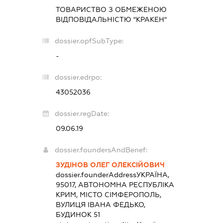
ТОВАРИСТВО З ОБМЕЖЕНОЮ
ВІДПОВІДАЛЬНІСТЮ "КРАКЕН"
dossier.opfSubType:
-
dossier.edrpo:
43052036
dossier.regDate:
09.06.19
dossier.foundersAndBenef:
ЗУДІНОВ ОЛЕГ ОЛЕКСІЙОВИЧ
dossier.founderAddress
УКРАЇНА,
95017, АВТОНОМНА РЕСПУБЛІКА
КРИМ, МІСТО СІМФЕРОПОЛЬ,
ВУЛИЦЯ ІВАНА ФЕДЬКО,
БУДИНОК 51