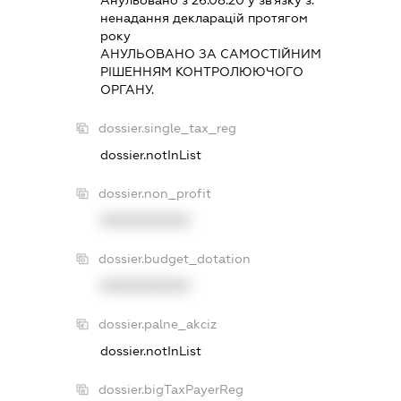
ненадання декларацiй протягом
року
АНУЛЬОВАНО ЗА САМОСТIЙНИМ
РIШЕННЯМ КОНТРОЛЮЮЧОГО
ОРГАНУ.
dossier.single_tax_reg
dossier.notInList
dossier.non_profit
XXXXXXXXXX
dossier.budget_dotation
XXXXXXXXXX
dossier.palne_akciz
dossier.notInList
dossier.bigTaxPayerReg