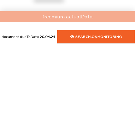
XXXXXXXXXX
dossier.commercial_info.website
freemium.actualData
XXXXXXXXXX
dossier.commercial_info.activity
document.dueToDate
20.04.24
SEARCH.ONMONITORING
XXXXXXXXXX
freemium.exampleText_1
freemium.exampleText_2
freemium.anonymousPerSearch2
FREEMIUM.DETAILS
FREEMIUM.REGISTER