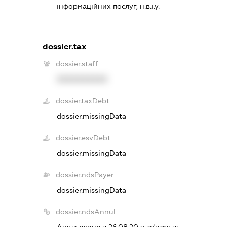
інформаційних послуг, н.в.і.у.
dossier.tax
dossier.staff
XXXXXXXXXX
dossier.taxDebt
dossier.missingData
dossier.esvDebt
dossier.missingData
dossier.ndsPayer
dossier.missingData
dossier.ndsAnnul
Анульовано з 26.08.20 у зв'язку з: