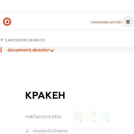
CAHEADER.GETTEST
CAHEADER.SEARCH
document.dossier
КРАКЕН
riskFactors.title
0
0
0
dossier.fullName: