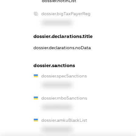
dossier.notInList
dossier.bigTaxPayerReg
XXXXXXXXXX
dossier.declarations.title
dossier.declarations.noData
dossier.sanctions
dossier.specSanctions
XXXXXXXXXX
dossier.rnboSanctions
XXXXXXXXXX
dossier.amkuBlackList
XXXXXXXXXX