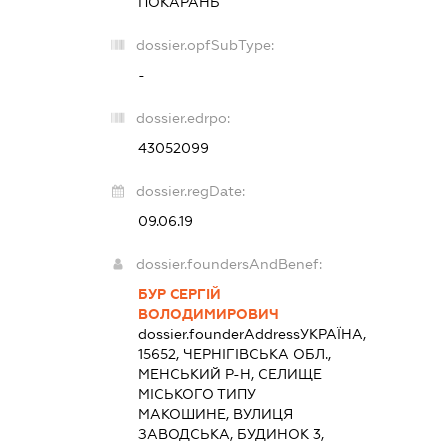
ПОКАРАНЬ
dossier.opfSubType:
-
dossier.edrpo:
43052099
dossier.regDate:
09.06.19
dossier.foundersAndBenef:
БУР СЕРГІЙ
ВОЛОДИМИРОВИЧ
dossier.founderAddress
УКРАЇНА,
15652, ЧЕРНІГІВСЬКА ОБЛ.,
МЕНСЬКИЙ Р-Н, СЕЛИЩЕ
МІСЬКОГО ТИПУ
МАКОШИНЕ, ВУЛИЦЯ
ЗАВОДСЬКА, БУДИНОК 3,