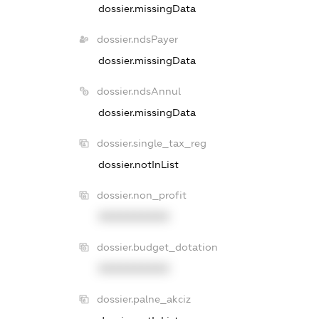
dossier.missingData
dossier.ndsPayer
dossier.missingData
dossier.ndsAnnul
dossier.missingData
dossier.single_tax_reg
dossier.notInList
dossier.non_profit
XXXXXXXXXX
dossier.budget_dotation
XXXXXXXXXX
dossier.palne_akciz