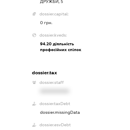
ДРУЖБИ, 5
dossier.capital:
0 грн.
dossier.kveds:
94.20
діяльність
професійних спілок
dossier.tax
dossier.staff
XXXXXXXXXX
dossier.taxDebt
dossier.missingData
dossier.esvDebt