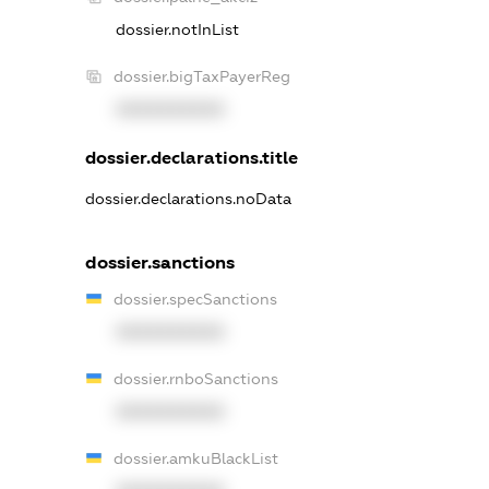
dossier.notInList
dossier.bigTaxPayerReg
XXXXXXXXXX
dossier.declarations.title
dossier.declarations.noData
dossier.sanctions
dossier.specSanctions
XXXXXXXXXX
dossier.rnboSanctions
XXXXXXXXXX
dossier.amkuBlackList