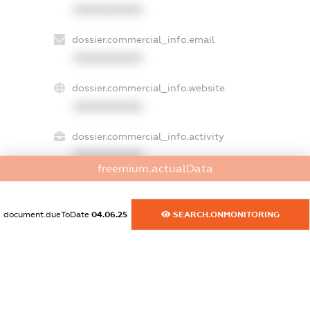
XXXXXXXXXX
dossier.commercial_info.email
XXXXXXXXXX
dossier.commercial_info.website
XXXXXXXXXX
dossier.commercial_info.activity
XXXXXXXXXX
freemium.actualData
document.dueToDate
04.06.25
SEARCH.ONMONITORING
freemium.exampleText_1
freemium.exampleText_2
freemium.anonymousPerSearch2
FREEMIUM.DETAILS
FREEMIUM.REGISTER