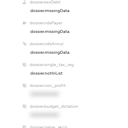
dossier.esvDebt
dossier.missingData
dossier.ndsPayer
dossier.missingData
dossier.ndsAnnul
dossier.missingData
dossier.single_tax_reg
dossier.notInList
dossier.non_profit
XXXXXXXXXX
dossier.budget_dotation
XXXXXXXXXX
dossier.palne_akciz