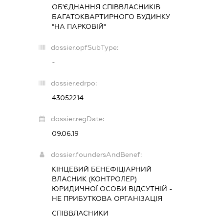
ОБ'ЄДНАННЯ СПІВВЛАСНИКІВ
БАГАТОКВАРТИРНОГО БУДИНКУ
"НА ПАРКОВІЙ"
dossier.opfSubType:
-
dossier.edrpo:
43052214
dossier.regDate:
09.06.19
dossier.foundersAndBenef:
КІНЦЕВИЙ БЕНЕФІЦІАРНИЙ
ВЛАСНИК (КОНТРОЛЕР)
ЮРИДИЧНОЇ ОСОБИ ВІДСУТНІЙ -
НЕ ПРИБУТКОВА ОРГАНІЗАЦІЯ
СПІВВЛАСНИКИ