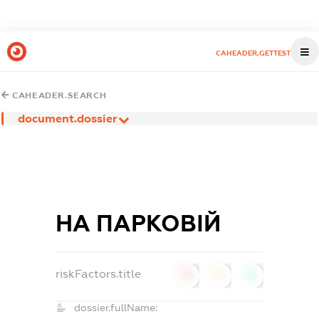
CAHEADER.GETTEST
CAHEADER.SEARCH
document.dossier
НА ПАРКОВІЙ
riskFactors.title
0
0
0
dossier.fullName: