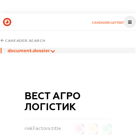
CAHEADER.GETTEST
CAHEADER.SEARCH
document.dossier
ВЕСТ АГРО
ЛОГІСТИК
riskFactors.title
0
0
0