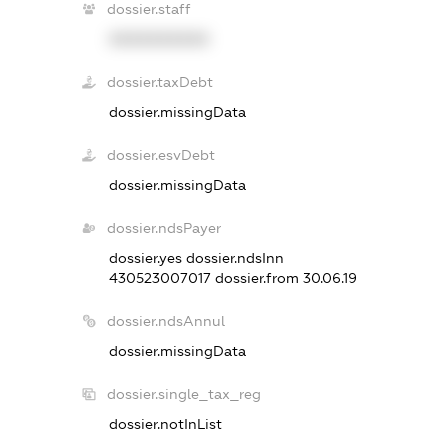
dossier.staff
XXXXXXXXXX
dossier.taxDebt
dossier.missingData
dossier.esvDebt
dossier.missingData
dossier.ndsPayer
dossier.yes
dossier.ndsInn
430523007017
dossier.from 30.06.19
dossier.ndsAnnul
dossier.missingData
dossier.single_tax_reg
dossier.notInList