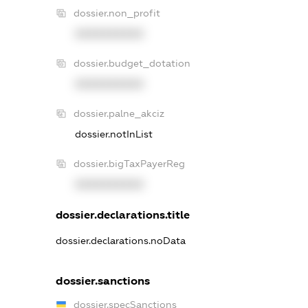
dossier.non_profit
XXXXXXXXXX
dossier.budget_dotation
XXXXXXXXXX
dossier.palne_akciz
dossier.notInList
dossier.bigTaxPayerReg
XXXXXXXXXX
dossier.declarations.title
dossier.declarations.noData
dossier.sanctions
dossier.specSanctions