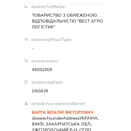
dossier.fullName:
ТОВАРИСТВО З ОБМЕЖЕНОЮ
ВІДПОВІДАЛЬНІСТЮ "ВЕСТ АГРО
ЛОГІСТИК"
dossier.opfSubType:
-
dossier.edrpo:
43052303
dossier.regDate:
09.06.19
dossier.foundersAndBenef:
ВАРГА ВІТАЛІЙ ВІКТОРОВИЧ
dossier.founderAddress
УКРАЇНА,
89431, ЗАКАРПАТСЬКА ОБЛ.,
УЖГОРОДСЬКИЙ Р-Н, СЕЛО