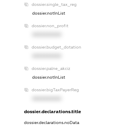
dossier.single_tax_reg
dossier.notInList
dossier.non_profit
XXXXXXXXXX
dossier.budget_dotation
XXXXXXXXXX
dossier.palne_akciz
dossier.notInList
dossier.bigTaxPayerReg
XXXXXXXXXX
dossier.declarations.title
dossier.declarations.noData