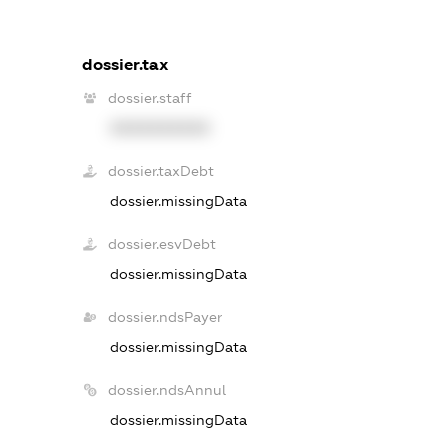
dossier.tax
dossier.staff
XXXXXXXXXX
dossier.taxDebt
dossier.missingData
dossier.esvDebt
dossier.missingData
dossier.ndsPayer
dossier.missingData
dossier.ndsAnnul
dossier.missingData