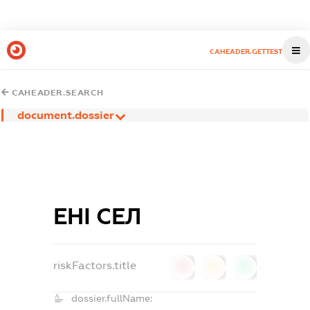
CAHEADER.GETTEST
CAHEADER.SEARCH
document.dossier
ЕНІ СЕЛ
riskFactors.title
0
0
0
dossier.fullName: