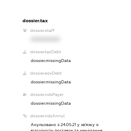
dossier.tax
dossier.staff
XXXXXXXXXX
dossier.taxDebt
dossier.missingData
dossier.esvDebt
dossier.missingData
dossier.ndsPayer
dossier.missingData
dossier.ndsAnnul
Анульовано з 24.05.21 у зв'язку з:
вiдсутнiсть поставок та ненадання