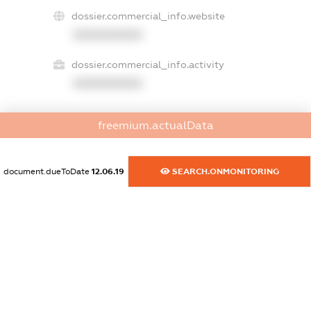
dossier.commercial_info.website
XXXXXXXXXX
dossier.commercial_info.activity
XXXXXXXXXX
freemium.actualData
freemium.exampleText_1
freemium.exampleText_2
freemium.anonymousPerSearch2
document.dueToDate
12.06.19
SEARCH.ONMONITORING
FREEMIUM.DETAILS
FREEMIUM.REGISTER