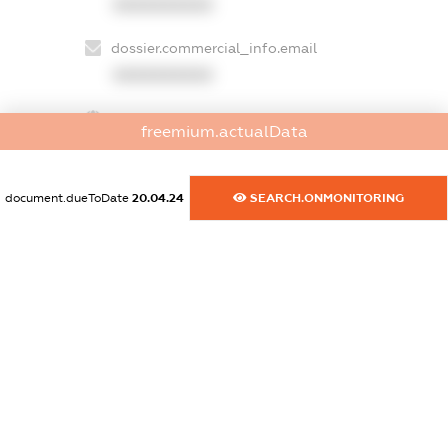
XXXXXXXXXX
dossier.commercial_info.email
XXXXXXXXXX
dossier.commercial_info.website
freemium.actualData
XXXXXXXXXX
dossier.commercial_info.activity
document.dueToDate
20.04.24
SEARCH.ONMONITORING
XXXXXXXXXX
freemium.exampleText_1
freemium.exampleText_2
freemium.anonymousPerSearch2
FREEMIUM.DETAILS
FREEMIUM.REGISTER