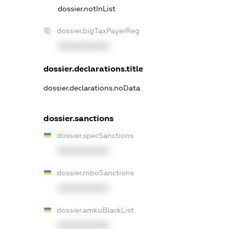
dossier.notInList
dossier.bigTaxPayerReg
XXXXXXXXXX
dossier.declarations.title
dossier.declarations.noData
dossier.sanctions
dossier.specSanctions
XXXXXXXXXX
dossier.rnboSanctions
XXXXXXXXXX
dossier.amkuBlackList
XXXXXXXXXX