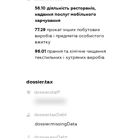
56.10
діяльність ресторанів,
надання послуг мобільного
харчування
77.29
прокат інших побутових
виробів і предметів особистого
вжитку
96.01
прання та хімічне чищення
текстильних і хутряних виробів
dossier.tax
dossier.staff
XXXXXXXXXX
dossier.taxDebt
dossier.missingData
dossier.esvDebt