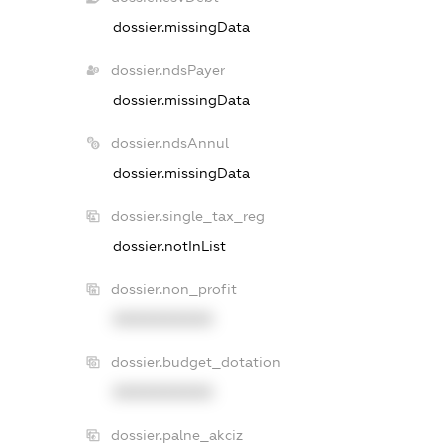
dossier.missingData
dossier.ndsPayer
dossier.missingData
dossier.ndsAnnul
dossier.missingData
dossier.single_tax_reg
dossier.notInList
dossier.non_profit
XXXXXXXXXX
dossier.budget_dotation
XXXXXXXXXX
dossier.palne_akciz