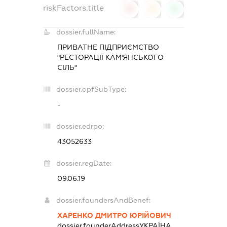
riskFactors.title
0
0
0
dossier.fullName:
ПРИВАТНЕ ПІДПРИЄМСТВО
"РЕСТОРАЦІЇ КАМ'ЯНСЬКОГО
СІЛЬ"
dossier.opfSubType:
-
dossier.edrpo:
43052633
dossier.regDate:
09.06.19
dossier.foundersAndBenef:
ХАРЕНКО ДМИТРО ЮРІЙОВИЧ
dossier.founderAddress
УКРАЇНА,