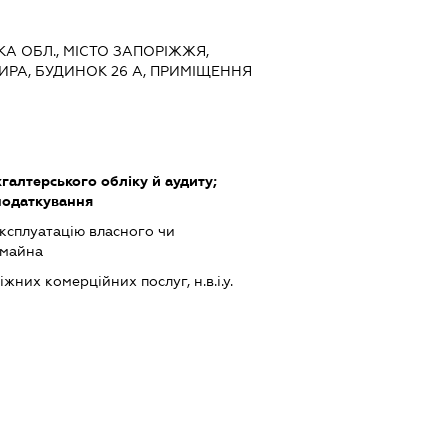
ЬКА ОБЛ., МІСТО ЗАПОРІЖЖЯ,
РА, БУДИНОК 26 А, ПРИМІЩЕННЯ
хгалтерського обліку й аудиту;
податкування
ксплуатацію власного чи
 майна
них комерційних послуг, н.в.і.у.