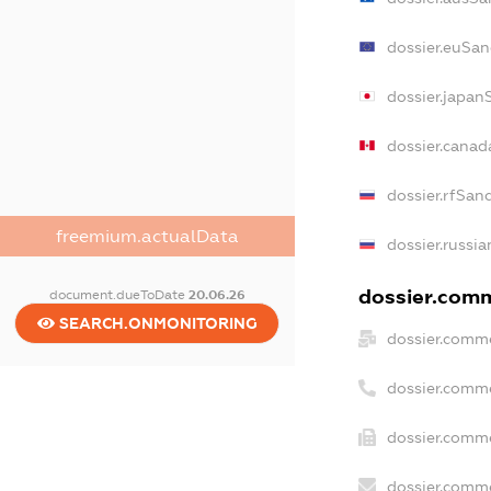
dossier.euSan
dossier.japan
dossier.canad
dossier.rfSan
freemium.actualData
dossier.russia
dossier.comm
document.dueToDate
20.06.26
SEARCH.ONMONITORING
dossier.comme
dossier.comm
dossier.comme
dossier.comme