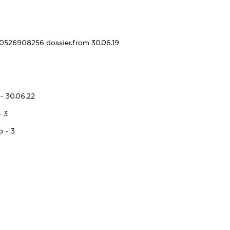
430526908256
dossier.from 30.06.19
- 30.06.22
- 3
p - 3