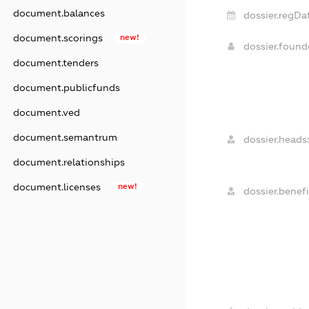
document.balances
dossier.regDa
document.scorings
new!
dossier.foun
document.tenders
document.publicfunds
document.ved
document.semantrum
dossier.heads:
document.relationships
document.licenses
new!
dossier.benefi