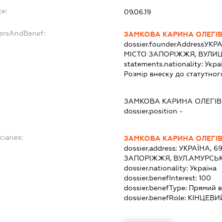
te:
09.06.19
dersAndBenef:
ЗАМКОВА КАРИНА ОЛЕГІ
dossier.founderAddress
УКРА
МІСТО ЗАПОРІЖЖЯ, ВУЛИЦ
statements.nationality:
Укра
Розмір внеску до статутног
ЗАМКОВА КАРИНА ОЛЕГІ
dossier.position -
ciaries:
ЗАМКОВА КАРИНА ОЛЕГІ
dossier.address:
УКРАЇНА, 6
ЗАПОРІЖЖЯ, ВУЛ.АМУРСЬК
dossier.nationality:
Україна
dossier.benefInterest:
100
dossier.benefType:
Прямий в
dossier.benefRole:
КІНЦЕВИ