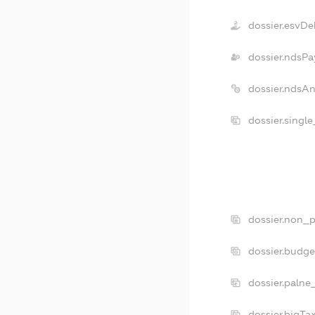
dossier.esvDe
dossier.ndsPa
dossier.ndsA
dossier.singl
dossier.non_p
dossier.budg
dossier.palne
dossier.bigT