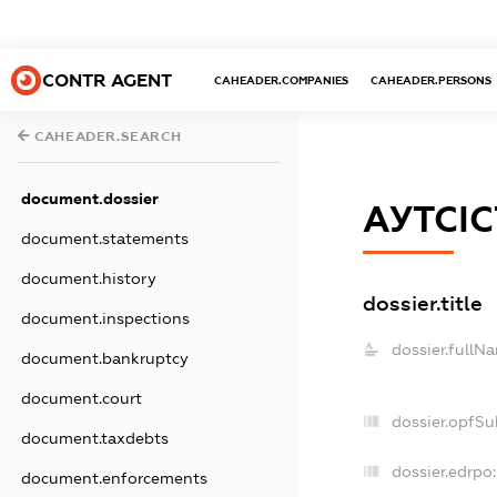
CONTR AGENT
CAHEADER.COMPANIES
CAHEADER.PERSONS
CAHEADER.SEARCH
document.dossier
АУТСІ
document.statements
document.history
dossier.title
document.inspections
dossier.fullN
document.bankruptcy
document.court
dossier.opfSu
document.taxdebts
dossier.edrpo:
document.enforcements