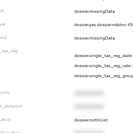
bt
dossier.missingData
yer
dossier.yes
dossier.ndsInn 
nnul
dossier.missingData
e_tax_reg
dossier.single_tax_reg_date 
dossier.single_tax_reg_rate 
dossier.single_tax_reg_grou
rofit
XXXXXXXXXX
et_dotation
XXXXXXXXXX
_akciz
dossier.notInList
axPayerReg