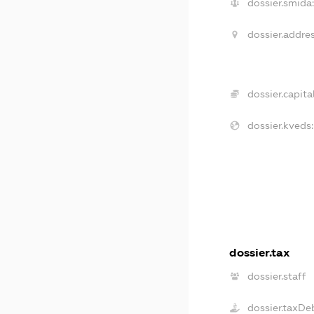
dossier.smida:
dossier.addres
dossier.capital
dossier.kveds:
dossier.tax
dossier.staff
dossier.taxDe