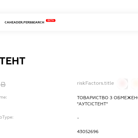
BETA
CAHEADER.PERSSEARCH
СТЕНТ
riskFactors.title
0
ame:
ТОВАРИСТВО З ОБМЕЖЕН
"АУТСІСТЕНТ"
bType:
-
43052696