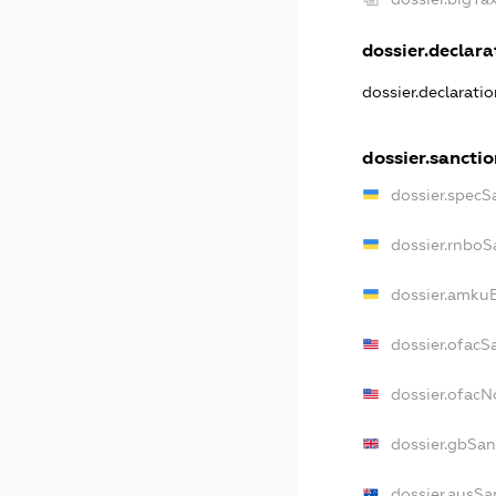
dossier.declarat
dossier.declarati
dossier.sanctio
dossier.specS
dossier.rnboS
dossier.amkuB
dossier.ofacS
dossier.ofac
dossier.gbSan
dossier.ausSa