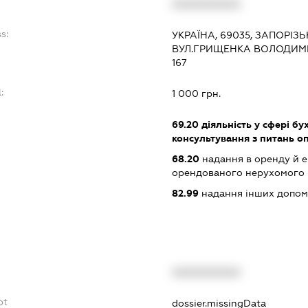
XXXXXXXXXX
s:
УКРАЇНА, 69035, ЗАПОРІЗ
ВУЛ.ГРИЩЕНКА ВОЛОДИМИ
167
:
1 000 грн.
69.20
діяльність у сфері бу
консультування з питань о
68.20
надання в оренду й е
орендованого нерухомого
82.99
надання інших допоміж
XXXXXXXXXX
bt
dossier.missingData