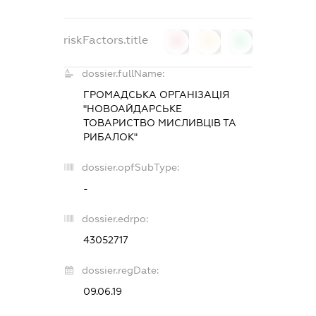
riskFactors.title
0
0
0
dossier.fullName:
ГРОМАДСЬКА ОРГАНІЗАЦІЯ
"НОВОАЙДАРСЬКЕ
ТОВАРИСТВО МИСЛИВЦІВ ТА
РИБАЛОК"
dossier.opfSubType:
-
dossier.edrpo:
43052717
dossier.regDate:
09.06.19