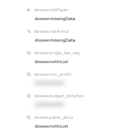
dossier.ndsPayer
dossier.missingData
dossier.ndsAnnul
dossier.missingData
dossier.single_tax_reg
dossier.notInList
dossier.non_profit
XXXXXXXXXX
dossier.budget_dotation
XXXXXXXXXX
dossier.palne_akciz
dossier.notInList