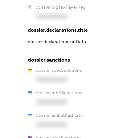
dossier.bigTaxPayerReg
XXXXXXXXXX
dossier.declarations.title
dossier.declarations.noData
dossier.sanctions
dossier.specSanctions
XXXXXXXXXX
dossier.rnboSanctions
XXXXXXXXXX
dossier.amkuBlackList
XXXXXXXXXX
dossier.ofacSanctions