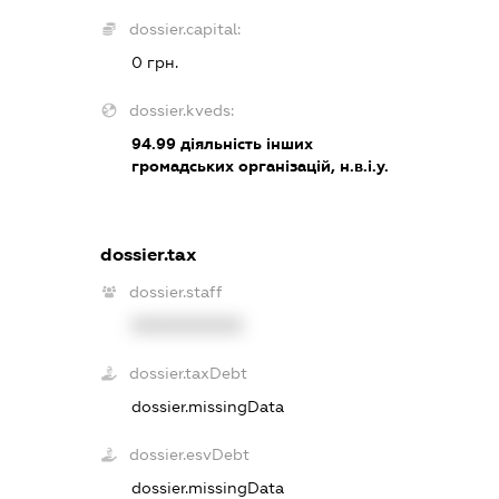
dossier.capital:
0 грн.
dossier.kveds:
94.99
діяльність інших
громадських організацій, н.в.і.у.
dossier.tax
dossier.staff
XXXXXXXXXX
dossier.taxDebt
dossier.missingData
dossier.esvDebt
dossier.missingData