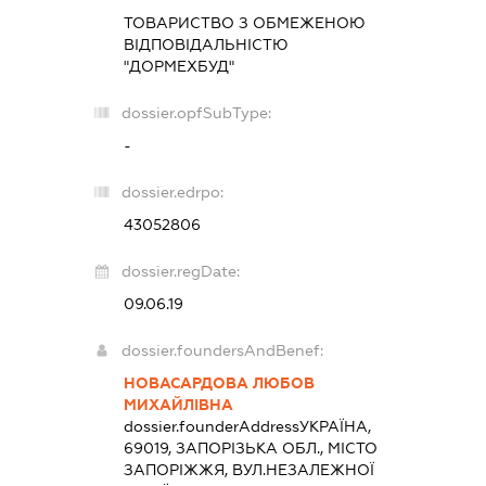
ТОВАРИСТВО З ОБМЕЖЕНОЮ
ВІДПОВІДАЛЬНІСТЮ
"ДОРМЕХБУД"
dossier.opfSubType:
-
dossier.edrpo:
43052806
dossier.regDate:
09.06.19
dossier.foundersAndBenef:
НОВАСАРДОВА ЛЮБОВ
МИХАЙЛІВНА
dossier.founderAddress
УКРАЇНА,
69019, ЗАПОРІЗЬКА ОБЛ., МІСТО
ЗАПОРІЖЖЯ, ВУЛ.НЕЗАЛЕЖНОЇ