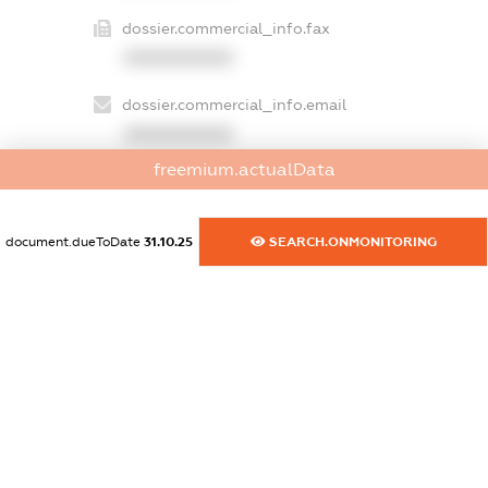
dossier.commercial_info.fax
XXXXXXXXXX
dossier.commercial_info.email
XXXXXXXXXX
freemium.actualData
dossier.commercial_info.website
XXXXXXXXXX
document.dueToDate
31.10.25
SEARCH.ONMONITORING
dossier.commercial_info.activity
XXXXXXXXXX
freemium.exampleText_1
freemium.exampleText_2
freemium.anonymousPerSearch2
FREEMIUM.DETAILS