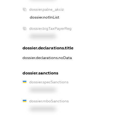
dossier.palne_akciz
dossier.notInList
dossier.bigTaxPayerReg
XXXXXXXXXX
dossier.declarations.title
dossier.declarations.noData
dossier.sanctions
dossier.specSanctions
XXXXXXXXXX
dossier.rnboSanctions
XXXXXXXXXX