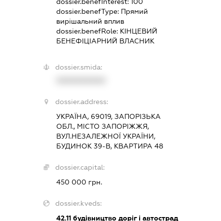
dossier.benefInterest:
100
dossier.benefType:
Прямий
вирішальний вплив
dossier.benefRole:
КІНЦЕВИЙ
БЕНЕФІЦІАРНИЙ ВЛАСНИК
dossier.smida:
XXXXXXXXXX
dossier.address:
УКРАЇНА, 69019, ЗАПОРІЗЬКА
ОБЛ., МІСТО ЗАПОРІЖЖЯ,
ВУЛ.НЕЗАЛЕЖНОЇ УКРАЇНИ,
БУДИНОК 39-В, КВАРТИРА 48
dossier.capital:
450 000 грн.
dossier.kveds:
42.11
будівництво доріг і автострад