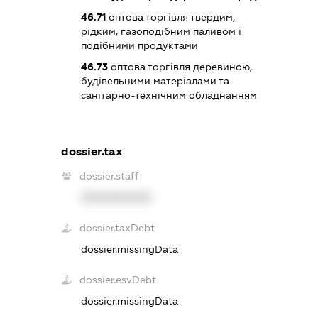
46.71
оптова торгівля твердим,
рідким, газоподібним паливом і
подібними продуктами
46.73
оптова торгівля деревиною,
будівельними матеріалами та
санітарно-технічним обладнанням
dossier.tax
dossier.staff
XXXXXXXXXX
dossier.taxDebt
dossier.missingData
dossier.esvDebt
dossier.missingData