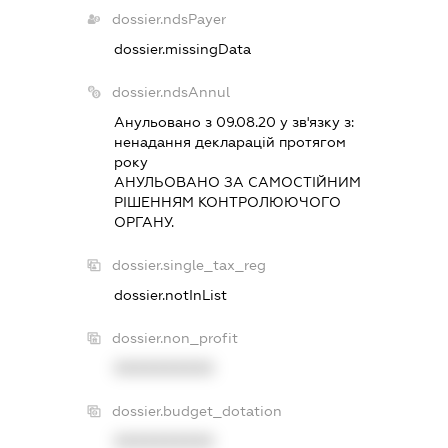
dossier.ndsPayer
dossier.missingData
dossier.ndsAnnul
Анульовано з 09.08.20 у зв'язку з:
ненадання декларацiй протягом
року
АНУЛЬОВАНО ЗА САМОСТIЙНИМ
РIШЕННЯМ КОНТРОЛЮЮЧОГО
ОРГАНУ.
dossier.single_tax_reg
dossier.notInList
dossier.non_profit
XXXXXXXXXX
dossier.budget_dotation
XXXXXXXXXX