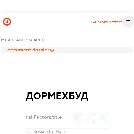
CAHEADER.GETTEST
CAHEADER.SEARCH
document.dossier
ДОРМЕХБУД
riskFactors.title
0
0
0
dossier.fullName: