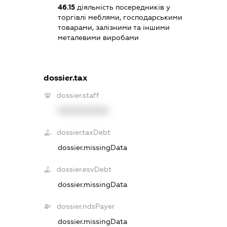
46.15
діяльність посередників у
торгівлі меблями, господарськими
товарами, залізними та іншими
металевими виробами
dossier.tax
dossier.staff
XXXXXXXXXX
dossier.taxDebt
dossier.missingData
dossier.esvDebt
dossier.missingData
dossier.ndsPayer
dossier.missingData