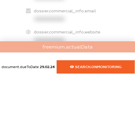
dossier.commercial_info.email
XXXXXXXXXX
dossier.commercial_info.website
XXXXXXXXXX
freemium.actualData
dossier.commercial_info.activity
XXXXXXXXXX
document.dueToDate
29.02.24
SEARCH.ONMONITORING
freemium.exampleText_1
freemium.exampleText_2
freemium.anonymousPerSearch2
FREEMIUM.DETAILS
FREEMIUM.REGISTER