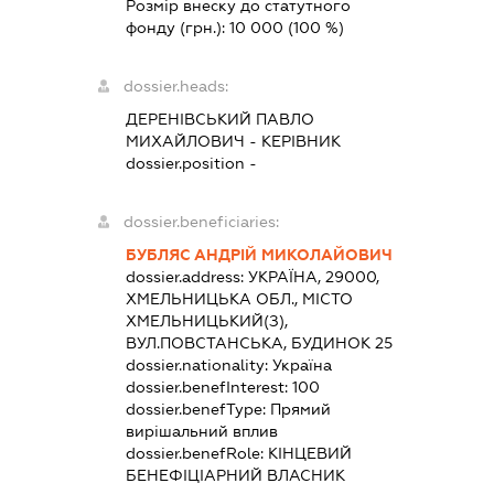
Розмір внеску до статутного
фонду (грн.):
10 000
(100 %)
dossier.heads:
ДЕРЕНІВСЬКИЙ ПАВЛО
МИХАЙЛОВИЧ
-
КЕРІВНИК
dossier.position -
dossier.beneficiaries:
БУБЛЯС АНДРІЙ МИКОЛАЙОВИЧ
dossier.address:
УКРАЇНА, 29000,
ХМЕЛЬНИЦЬКА ОБЛ., МІСТО
ХМЕЛЬНИЦЬКИЙ(З),
ВУЛ.ПОВСТАНСЬКА, БУДИНОК 25
dossier.nationality:
Україна
dossier.benefInterest:
100
dossier.benefType:
Прямий
вирішальний вплив
dossier.benefRole:
КІНЦЕВИЙ
БЕНЕФІЦІАРНИЙ ВЛАСНИК