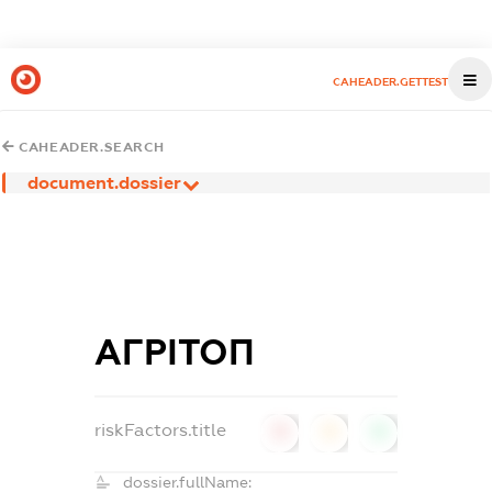
CAHEADER.GETTEST
CAHEADER.SEARCH
document.dossier
АГРІТОП
riskFactors.title
0
0
0
dossier.fullName: