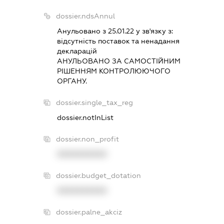
dossier.ndsAnnul
Анульовано з 25.01.22 у зв'язку з:
вiдсутнiсть поставок та ненадання
декларацiй
АНУЛЬОВАНО ЗА САМОСТIЙНИМ
РIШЕННЯМ КОНТРОЛЮЮЧОГО
ОРГАНУ.
dossier.single_tax_reg
dossier.notInList
dossier.non_profit
XXXXXXXXXX
dossier.budget_dotation
XXXXXXXXXX
dossier.palne_akciz