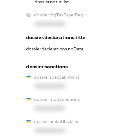
dossier.notInList
dossier.bigTaxPayerReg
XXXXXXXXXX
dossier.declarations.title
dossier.declarations.noData
dossier.sanctions
dossier.specSanctions
XXXXXXXXXX
dossier.rnboSanctions
XXXXXXXXXX
dossier.amkuBlackList
XXXXXXXXXX