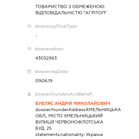
ТОВАРИСТВО З ОБМЕЖЕНОЮ
ВІДПОВІДАЛЬНІСТЮ "АГРІТОП"
dossier.opfSubType:
-
dossier.edrpo:
43052963
dossier.regDate:
09.06.19
dossier.foundersAndBenef:
БУБЛЯС АНДРІЙ МИКОЛАЙОВИЧ
dossier.founderAddress
ХМЕЛЬНИЦЬКА
ОБЛ., МІСТО ХМЕЛЬНИЦЬКИЙ
ВУЛИЦЯ ЧЕРВОНОФЛОТСЬКА
БУД. 25
statements.nationality:
Україна