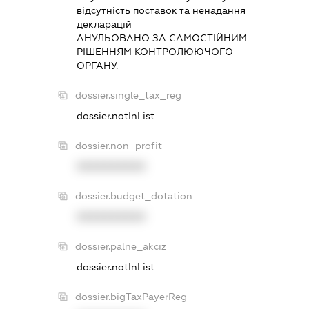
вiдсутнiсть поставок та ненадання
декларацiй
АНУЛЬОВАНО ЗА САМОСТIЙНИМ
РIШЕННЯМ КОНТРОЛЮЮЧОГО
ОРГАНУ.
dossier.single_tax_reg
dossier.notInList
dossier.non_profit
XXXXXXXXXX
dossier.budget_dotation
XXXXXXXXXX
dossier.palne_akciz
dossier.notInList
dossier.bigTaxPayerReg