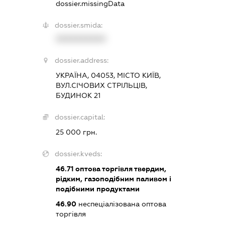
dossier.missingData
dossier.smida:
XXXXXXXXXX
dossier.address:
УКРАЇНА, 04053, МІСТО КИЇВ,
ВУЛ.СІЧОВИХ СТРІЛЬЦІВ,
БУДИНОК 21
dossier.capital:
25 000 грн.
dossier.kveds:
46.71
оптова торгівля твердим,
рідким, газоподібним паливом і
подібними продуктами
46.90
неспеціалізована оптова
торгівля