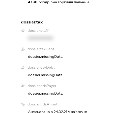
47.30
роздрібна торгівля пальним
dossier.tax
dossier.staff
XXXXXXXXXX
dossier.taxDebt
dossier.missingData
dossier.esvDebt
dossier.missingData
dossier.ndsPayer
dossier.missingData
dossier.ndsAnnul
Анульовано з 24.02.21 у зв'язку з: