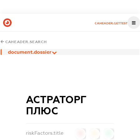
CAHEADER.GETTEST
CAHEADER.SEARCH
document.dossier
АСТРАТОРГ
ПЛЮС
riskFactors.title
0
0
0