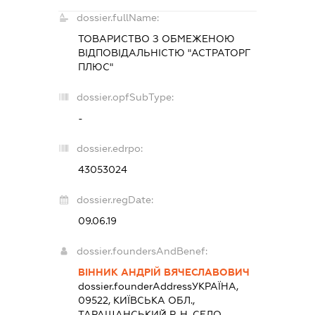
dossier.fullName:
ТОВАРИСТВО З ОБМЕЖЕНОЮ
ВІДПОВІДАЛЬНІСТЮ "АСТРАТОРГ
ПЛЮС"
dossier.opfSubType:
-
dossier.edrpo:
43053024
dossier.regDate:
09.06.19
dossier.foundersAndBenef:
ВІННИК АНДРІЙ ВЯЧЕСЛАВОВИЧ
dossier.founderAddress
УКРАЇНА,
09522, КИЇВСЬКА ОБЛ.,
ТАРАЩАНСЬКИЙ Р-Н, СЕЛО