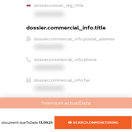
dossier.russian_reg_title
XXXXXXXXXX
dossier.commercial_info.title
dossier.commercial_info.postal_address
XXXXXXXXXX
dossier.commercial_info.phone
XXXXXXXXXX
dossier.commercial_info.fax
XXXXXXXXXX
dossier.commercial_info.email
freemium.actualData
XXXXXXXXXX
dossier.commercial_info.website
document.dueToDate
13.09.25
SEARCH.ONMONITORING
XXXXXXXXXX