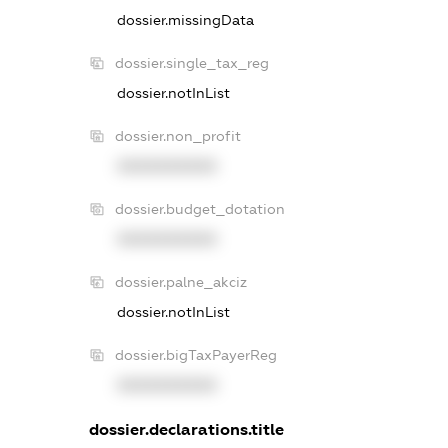
dossier.missingData
dossier.single_tax_reg
dossier.notInList
dossier.non_profit
XXXXXXXXXX
dossier.budget_dotation
XXXXXXXXXX
dossier.palne_akciz
dossier.notInList
dossier.bigTaxPayerReg
XXXXXXXXXX
dossier.declarations.title