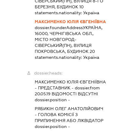
СІВЕРСЬКИЙ(ПН), ВУЛИЦЯ 8-ГО
БЕРЕЗНЯ, БУДИНОК 10
statements.nationality:
Україна
МАКСИМЕНКО ЮЛІЯ ЄВГЕНІЇВНА
dossier.founderAddress
УКРАЇНА,
16000, ЧЕРНІГІВСЬКА ОБЛ.,
МІСТО НОВГОРОД-
СІВЕРСЬКИЙ(ПН), ВУЛИЦЯ
ПОКРОВСЬКА, БУДИНОК 20
statements.nationality:
Україна
dossier.heads:
МАКСИМЕНКО ЮЛІЯ ЄВГЕНІЇВНА
-
ПРЕДСТАВНИК
- dossier.from
20.05.19
ВІДОМОСТІ ВІДСУТНІ
dossier.position -
РЯБИКІН ОЛЕГ АНАТОЛІЙОВИЧ
-
ГОЛОВА КОМІСІЇ З
ПРИПИНЕННЯ АБО ЛІКВІДАТОР
dossier.position -