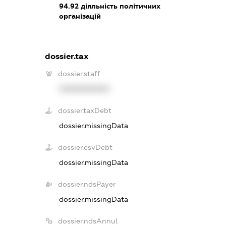
94.92
діяльність політичних
організацій
dossier.tax
dossier.staff
XXXXXXXXXX
dossier.taxDebt
dossier.missingData
dossier.esvDebt
dossier.missingData
dossier.ndsPayer
dossier.missingData
dossier.ndsAnnul