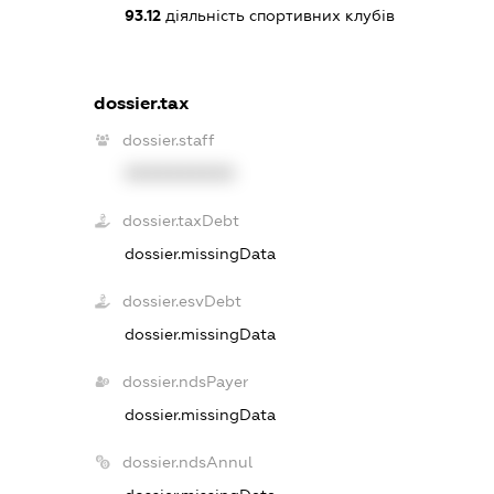
93.12
діяльність спортивних клубів
dossier.tax
dossier.staff
XXXXXXXXXX
dossier.taxDebt
dossier.missingData
dossier.esvDebt
dossier.missingData
dossier.ndsPayer
dossier.missingData
dossier.ndsAnnul