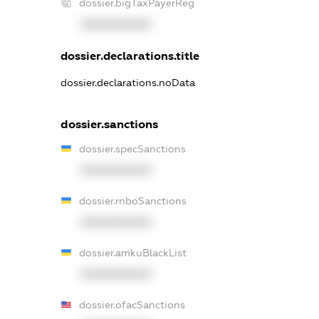
dossier.bigTaxPayerReg
XXXXXXXXXX
dossier.declarations.title
dossier.declarations.noData
dossier.sanctions
dossier.specSanctions
XXXXXXXXXX
dossier.rnboSanctions
XXXXXXXXXX
dossier.amkuBlackList
XXXXXXXXXX
dossier.ofacSanctions