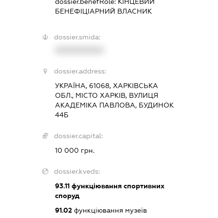
dossier.benefRole:
КІНЦЕВИЙ
БЕНЕФІЦІАРНИЙ ВЛАСНИК
dossier.smida:
XXXXXXXXXX
dossier.address:
УКРАЇНА, 61068, ХАРКІВСЬКА
ОБЛ., МІСТО ХАРКІВ, ВУЛИЦЯ
АКАДЕМІКА ПАВЛОВА, БУДИНОК
44Б
dossier.capital:
10 000 грн.
dossier.kveds:
93.11
функціювання спортивних
споруд
91.02
функціювання музеїв