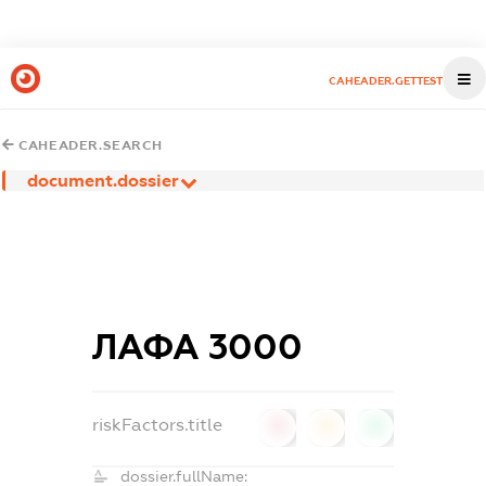
CAHEADER.GETTEST
CAHEADER.SEARCH
document.dossier
ЛАФА 3000
riskFactors.title
0
0
0
dossier.fullName: