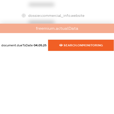
XXXXXXXXXX
dossier.commercial_info.website
XXXXXXXXXX
freemium.actualData
dossier.commercial_info.activity
XXXXXXXXXX
document.dueToDate
04.05.25
SEARCH.ONMONITORING
freemium.exampleText_1
freemium.exampleText_2
freemium.anonymousPerSearch2
FREEMIUM.DETAILS
FREEMIUM.REGISTER