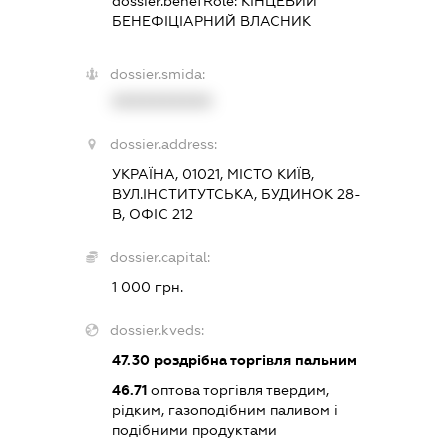
dossier.benefRole:
КІНЦЕВИЙ
БЕНЕФІЦІАРНИЙ ВЛАСНИК
dossier.smida:
XXXXXXXXXX
dossier.address:
УКРАЇНА, 01021, МІСТО КИЇВ,
ВУЛ.ІНСТИТУТСЬКА, БУДИНОК 28-
В, ОФІС 212
dossier.capital:
1 000 грн.
dossier.kveds:
47.30
роздрібна торгівля пальним
46.71
оптова торгівля твердим,
рідким, газоподібним паливом і
подібними продуктами