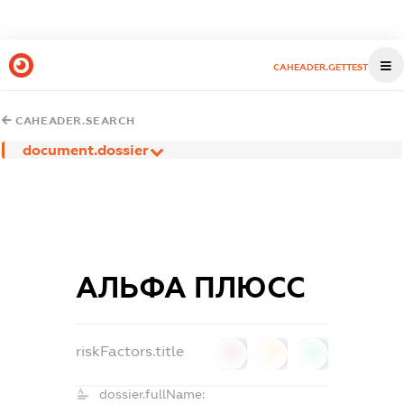
CAHEADER.GETTEST
CAHEADER.SEARCH
document.dossier
АЛЬФА ПЛЮСС
riskFactors.title
0
0
0
dossier.fullName: