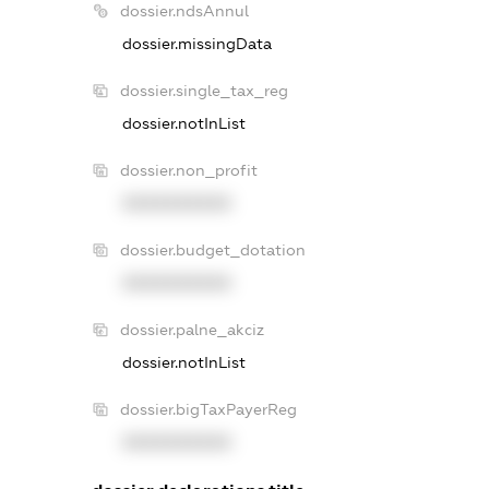
dossier.ndsAnnul
dossier.missingData
dossier.single_tax_reg
dossier.notInList
dossier.non_profit
XXXXXXXXXX
dossier.budget_dotation
XXXXXXXXXX
dossier.palne_akciz
dossier.notInList
dossier.bigTaxPayerReg
XXXXXXXXXX