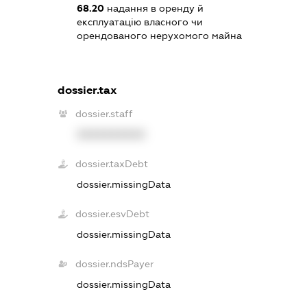
68.20
надання в оренду й
експлуатацію власного чи
орендованого нерухомого майна
dossier.tax
dossier.staff
XXXXXXXXXX
dossier.taxDebt
dossier.missingData
dossier.esvDebt
dossier.missingData
dossier.ndsPayer
dossier.missingData