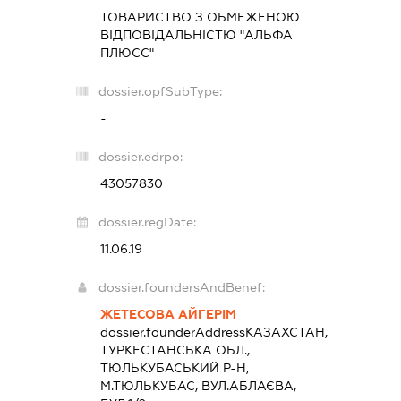
ТОВАРИСТВО З ОБМЕЖЕНОЮ
ВІДПОВІДАЛЬНІСТЮ "АЛЬФА
ПЛЮСС"
dossier.opfSubType:
-
dossier.edrpo:
43057830
dossier.regDate:
11.06.19
dossier.foundersAndBenef:
ЖЕТЕСОВА АЙГЕРІМ
dossier.founderAddress
КАЗАХСТАН,
ТУРКЕСТАНСЬКА ОБЛ.,
ТЮЛЬКУБАСЬКИЙ Р-Н,
М.ТЮЛЬКУБАС, ВУЛ.АБЛАЄВА,