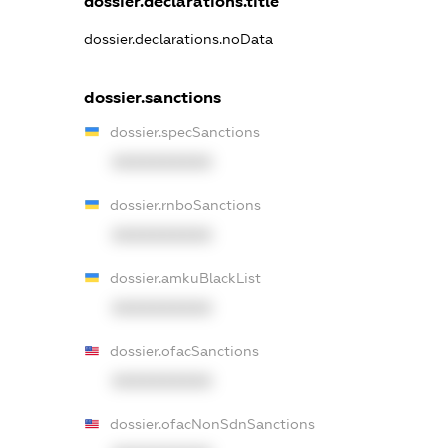
dossier.declarations.title
dossier.declarations.noData
dossier.sanctions
dossier.specSanctions
XXXXXXXXXX
dossier.rnboSanctions
XXXXXXXXXX
dossier.amkuBlackList
XXXXXXXXXX
dossier.ofacSanctions
XXXXXXXXXX
dossier.ofacNonSdnSanctions