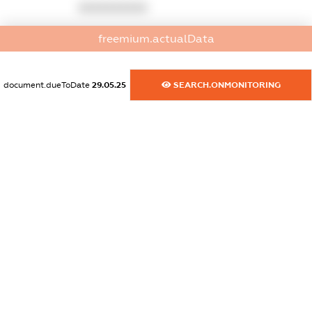
XXXXXXXXXX
dossier.commercial_info.activity
freemium.actualData
XXXXXXXXXX
document.dueToDate
29.05.25
SEARCH.ONMONITORING
freemium.exampleText_1
freemium.exampleText_2
freemium.anonymousPerSearch2
FREEMIUM.DETAILS
FREEMIUM.REGISTER