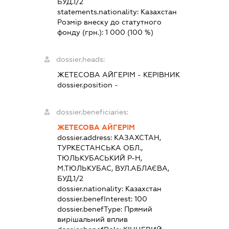
БУД.1/2
statements.nationality:
Казахстан
Розмір внеску до статутного
фонду (грн.):
1 000
(100 %)
dossier.heads:
ЖЕТЕСОВА АЙГЕРІМ
-
КЕРІВНИК
dossier.position -
dossier.beneficiaries:
ЖЕТЕСОВА АЙГЕРІМ
dossier.address:
КАЗАХСТАН,
ТУРКЕСТАНСЬКА ОБЛ.,
ТЮЛЬКУБАСЬКИЙ Р-Н,
М.ТЮЛЬКУБАС, ВУЛ.АБЛАЄВА,
БУД.1/2
dossier.nationality:
Казахстан
dossier.benefInterest:
100
dossier.benefType:
Прямий
вирішальний вплив