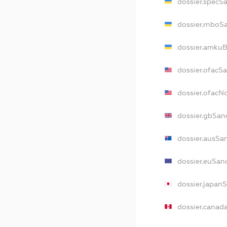
dossier.specS
dossier.rnboS
dossier.amkuB
dossier.ofacS
dossier.ofac
dossier.gbSan
dossier.ausSa
dossier.euSan
dossier.japan
dossier.canad