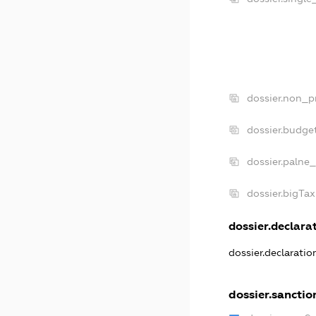
dossier.non_pr
dossier.budge
dossier.palne_
dossier.bigTa
dossier.declarat
dossier.declarati
dossier.sanctio