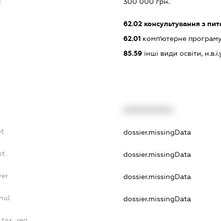
:
300 000 грн.
62.02
консультування з пит
62.01
комп'ютерне програм
85.59
інші види освіти, н.в.і.у
XXXXXXXXXX
bt
dossier.missingData
bt
dossier.missingData
yer
dossier.missingData
nul
dossier.missingData
_tax_reg