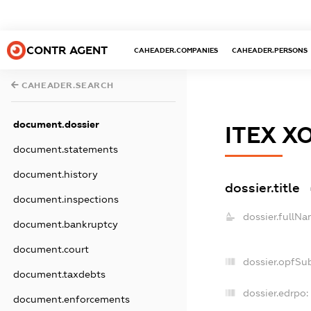
CONTR AGENT
CAHEADER.COMPANIES
CAHEADER.PERSONS
CAHEADER.SEARCH
document.dossier
ІТЕХ Х
document.statements
document.history
dossier.title
document.inspections
dossier.fullNa
document.bankruptcy
document.court
dossier.opfSu
document.taxdebts
dossier.edrpo:
document.enforcements