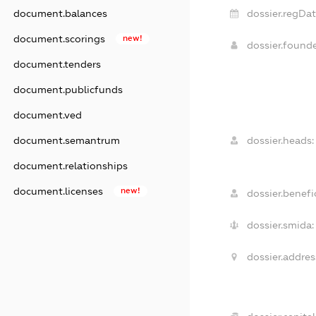
document.balances
dossier.regDat
document.scorings
new!
dossier.found
document.tenders
document.publicfunds
document.ved
document.semantrum
dossier.heads:
document.relationships
document.licenses
new!
dossier.benefic
dossier.smida:
dossier.addres