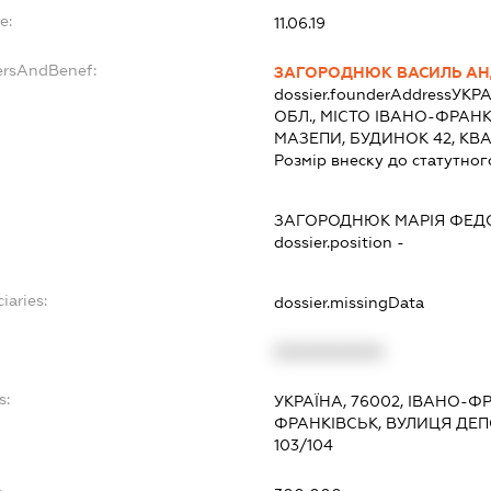
e:
11.06.19
ersAndBenef:
ЗАГОРОДНЮК ВАСИЛЬ АН
dossier.founderAddress
УКРА
ОБЛ., МІСТО ІВАНО-ФРАН
МАЗЕПИ, БУДИНОК 42, КВ
Розмір внеску до статутног
ЗАГОРОДНЮК МАРІЯ ФЕД
dossier.position -
iaries:
dossier.missingData
XXXXXXXXXX
s:
УКРАЇНА, 76002, ІВАНО-Ф
ФРАНКІВСЬК, ВУЛИЦЯ ДЕП
103/104