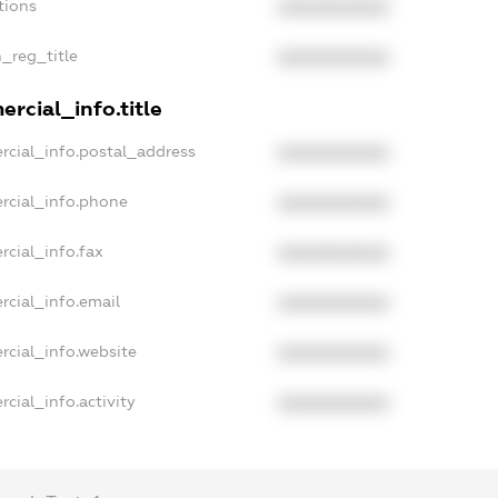
tions
XXXXXXXXXX
n_reg_title
XXXXXXXXXX
rcial_info.title
rcial_info.postal_address
XXXXXXXXXX
rcial_info.phone
XXXXXXXXXX
rcial_info.fax
XXXXXXXXXX
rcial_info.email
XXXXXXXXXX
rcial_info.website
XXXXXXXXXX
cial_info.activity
XXXXXXXXXX