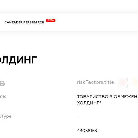
BETA
CAHEADER.PERSSEARCH
ОЛДИНГ
riskFactors.title
0
0
me:
ТОВАРИСТВО З ОБМЕЖЕНО
ХОЛДИНГ"
bType:
-
43058153