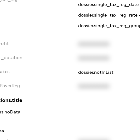
dossier.single_tax_reg_date -
dossier.single_tax_reg_rate 
dossier.single_tax_reg_grou
ofit
XXXXXXXXXX
t_dotation
XXXXXXXXXX
akciz
dossier.notInList
xPayerReg
XXXXXXXXXX
ions.title
ons.noData
ns