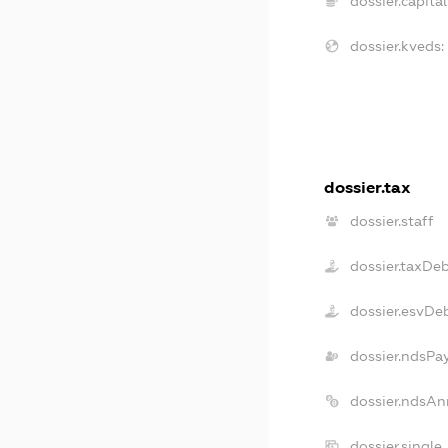
dossier.capital
dossier.kveds:
dossier.tax
dossier.staff
dossier.taxDe
dossier.esvDe
dossier.ndsPa
dossier.ndsAn
dossier.single